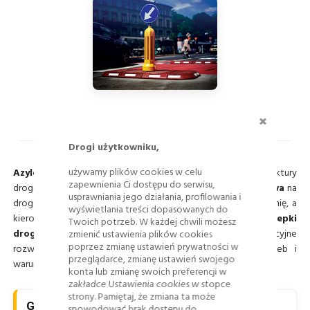
ZAMKNI
SZTUCZNE WYSPY DLA PIESZYCH
Drogi użytkowniku,
używamy plików cookies w celu
Azyle drogowe
są kluczowymi elementami infrastruktury
zapewnienia Ci dostępu do serwisu,
drogowej, które znacząco podnoszą poziom
bezpieczeństwa
na
usprawniania jego działania, profilowania i
drogach. Dzięki nim piesi mogą bezpiecznie przekraczać jezdnię, a
wyświetlania treści dopasowanych do
kierowcy są zmuszeni do bardziej ostrożnej jazdy.
Wysepki
Twoich potrzeb. W każdej chwili możesz
drogowe
,
sztuczne wyspy
i
mini ronda
gumowe to innowacyjne
zmienić ustawienia plików cookies
poprzez zmianę ustawień prywatności w
rozwiązania, które można dostosować do różnych potrzeb i
przeglądarce, zmianę ustawień swojego
warunków drogowych.
konta lub zmianę swoich preferencji w
zakładce Ustawienia cookies w stopce
strony. Pamiętaj, że zmiana ta może
Główne cechy urządzeń:
spowodować brak dostępu do