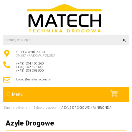
CIEPŁOWNICZA 24
31-587 KRAKÓW, POLSKA
(+48) 604 460 260
(+48) 602 526 643
(+48) 608 363 900
biuro@matech.com.pl
Menu
Strona główna
›
Sklep drogowy
›
AZYLE DROGOWE / MINIRONDA
Azyle Drogowe