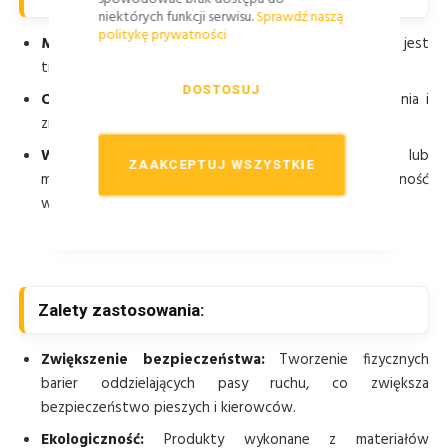
niektórych funkcji serwisu.
Sprawdź naszą
politykę prywatności
Materiał:
Wysokiej jakości guma z recyklingu, która jest
trwała i odporna na uszkodzenia.
DOSTOSUJ
Odporność:
Wytrzymałość na mechaniczne uszkodzenia i
zmienne warunki atmosferyczne.
Widoczność:
Odblaskowe wstawki z taśmy 3M lub
ZAAKCEPTUJ WSZYSTKIE
mikrokulek szklanych, które zapewniają dobrą widoczność
w nocy i trudnych warunkach pogodowych.
Zalety zastosowania:
Zwiększenie bezpieczeństwa:
Tworzenie fizycznych
barier oddzielających pasy ruchu, co zwiększa
bezpieczeństwo pieszych i kierowców.
Ekologiczność:
Produkty wykonane z materiałów