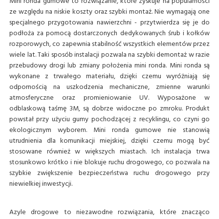
Mini ronda gumowe to rozwiązanie, które zyskuje na popularności
ze względu na niskie koszty oraz szybki montaż. Nie wymagają one
specjalnego przygotowania nawierzchni - przytwierdza się je do
podłoża za pomocą dostarczonych dedykowanych śrub i kołków
rozporowych, co zapewnia stabilność wszystkich elementów przez
wiele lat. Taki sposób instalacji pozwala na szybki demontaż w razie
przebudowy drogi lub zmiany położenia mini ronda. Mini ronda są
wykonane z trwałego materiału, dzięki czemu wyróżniają się
odpornością na uszkodzenia mechaniczne, zmienne warunki
atmosferyczne oraz promieniowanie UV. Wyposażone w
odblaskową taśmę 3M, są dobrze widoczne po zmroku. Produkt
powstał przy użyciu gumy pochodzącej z recyklingu, co czyni go
ekologicznym wyborem. Mini ronda gumowe nie stanowią
utrudnienia dla komunikacji miejskiej, dzięki czemu mogą być
stosowane również w większych miastach. Ich instalacja trwa
stosunkowo krótko i nie blokuje ruchu drogowego, co pozwala na
szybkie zwiększenie bezpieczeństwa ruchu drogowego przy
niewielkiej inwestycji.
Azyle drogowe to niezawodne rozwiązania, które znacząco