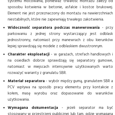
systemu mocowania, ponieważ trwałość montażu zależy od
sposobu kotwienia w betonie, asfalcie i kostce brukowej.
Element nie jest przeznaczony do montażu na nawierzchniach
niestabilnych, które nie zapewniają trwałego zakotwienia.
Widoczność separatora podczas manewrowania
- przy
parkowaniu z jednej strony wystarczający jest odblask
jednostronny, natomiast przy manewrach z obu kierunków
lepiej sprawdzają się modele z odblaskiem dwustronnym.
Charakter eksploatacji
- w garażach, strefach handlowych i
na osiedlach dobrze sprawdzają się separatory gumowe,
natomiast w miejscach intensywnie użytkowanych warto
rozważyć warianty z granulatu SBR.
Materiał separatora
- wybór między gumą, granulatem SBR a
PCV wpływa na sposób pracy elementu przy kontakcie z
kołem, masę wyrobu oraz dopasowanie do warunków
użytkowania.
Wymagana dokumentacja
- jeżeli separator ma być
stosowany w przestrzeni publicznej lub tam, gdzie wymagana