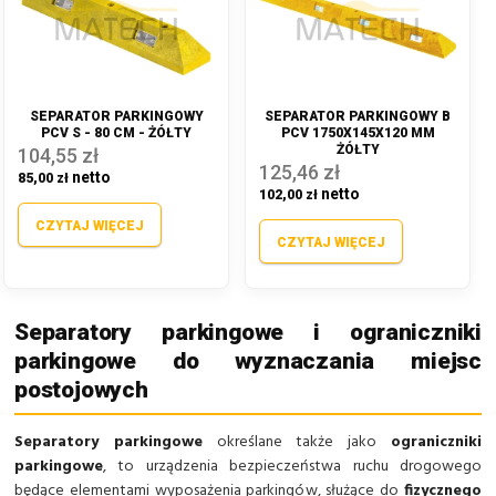
SEPARATOR PARKINGOWY
SEPARATOR PARKINGOWY B
PCV S - 80 CM - ŻÓŁTY
PCV 1750X145X120 MM
ŻÓŁTY
104,55 zł
125,46 zł
85,00 zł
102,00 zł
CZYTAJ WIĘCEJ
CZYTAJ WIĘCEJ
Separatory parkingowe i ograniczniki
parkingowe do wyznaczania miejsc
postojowych
Separatory parkingowe
określane także jako
ograniczniki
parkingowe
, to urządzenia bezpieczeństwa ruchu drogowego
będące elementami wyposażenia parkingów, służące do
fizycznego