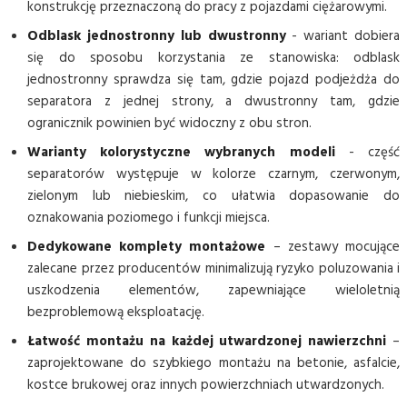
konstrukcję przeznaczoną do pracy z pojazdami ciężarowymi.
Odblask jednostronny lub dwustronny
- wariant dobiera
się do sposobu korzystania ze stanowiska: odblask
jednostronny sprawdza się tam, gdzie pojazd podjeżdża do
separatora z jednej strony, a dwustronny tam, gdzie
ogranicznik powinien być widoczny z obu stron.
Warianty kolorystyczne wybranych modeli
- część
separatorów występuje w kolorze czarnym, czerwonym,
zielonym lub niebieskim, co ułatwia dopasowanie do
oznakowania poziomego i funkcji miejsca.
Dedykowane komplety montażowe
– zestawy mocujące
zalecane przez producentów minimalizują ryzyko poluzowania i
uszkodzenia elementów, zapewniające wieloletnią
bezproblemową eksploatację.
Łatwość montażu na każdej utwardzonej nawierzchni
–
zaprojektowane do szybkiego montażu na betonie, asfalcie,
kostce brukowej oraz innych powierzchniach utwardzonych.