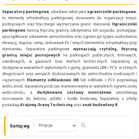
Separatory parkingowe
, określane także jako
ograniczniki parkingowe
,
to elementy infrastruktury parkingowej stosowane do organizacji miejsc
postojowych oraz fizycznego wyznaczania granic stanowisk.
Ograniczniki
parkingowe
tworzą fizyczną granicę zatrzymania kół pojazdu, pomagając
uporządkować ustawienie samochodów oraz ograniczyć ryzyko uszkodzenia
elewacji, słupów, ramp, ładowarek EV i innych elementów infrastruktury przy
stanowisku. Separatory parkingowe
wyznaczają czytelną, fizyczną
granicę miejsc postojowych
na parkingach publicznych, firmowych,
osiedlowych, w garażach oraz strefach technicznych. Separatory są
dostępne w wariantach wykonanych z gumy, granulatu SBR i PCV, w różnych
długościach oraz wersjach dostosowanych do samochodów osobowych i
ciężarowych.
Elementy odblaskowe 3M
lub odblaski z PCV poprawiają
widoczność separatora podczas manewrowania w warunkach ograniczonej
widoczności, a
dedykowane zestawy montażowe
umożliwiają
mocowanie do betonu, asfaltu i kostki brukowej. Separatory z oferty
posiadają
Krajową Ocenę Techniczną
oraz
znak budowlany B
.
Sortuj wg