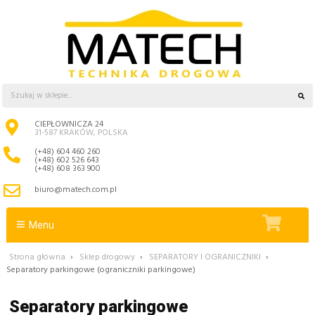
CIEPŁOWNICZA 24
31-587 KRAKÓW, POLSKA
(+48) 604 460 260
(+48) 602 526 643
(+48) 608 363 900
biuro@matech.com.pl
Menu
Strona główna
›
Sklep drogowy
›
SEPARATORY I OGRANICZNIKI
›
Separatory parkingowe (ograniczniki parkingowe)
Separatory parkingowe