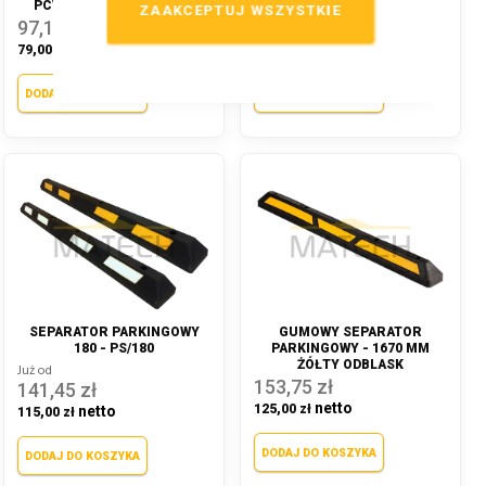
PCV S - 80 CM - CZARNY
PCV - 1750X145X120 MM
ZAAKCEPTUJ WSZYSTKIE
97,17 zł
134,07 zł
79,00 zł
109,00 zł
DODAJ DO KOSZYKA
DODAJ DO KOSZYKA
SEPARATOR PARKINGOWY
GUMOWY SEPARATOR
180 - PS/180
PARKINGOWY - 1670 MM
ŻÓŁTY ODBLASK
Już od
153,75 zł
141,45 zł
125,00 zł
115,00 zł
DODAJ DO KOSZYKA
DODAJ DO KOSZYKA