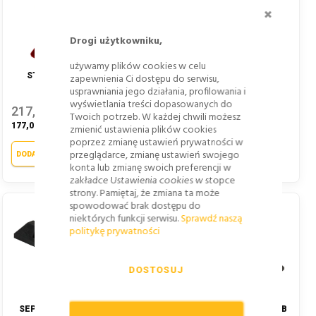
ZAMKNI
Drogi użytkowniku,
używamy plików cookies w celu
STOPER PARKINGOWY
STOPER PARKINGOWY -
zapewnienia Ci dostępu do serwisu,
750X120X100 MM -
750X120X100, CZARNY
usprawniania jego działania, profilowania i
CZERWONY
199,26 zł
wyświetlania treści dopasowanych do
217,71 zł
Twoich potrzeb. W każdej chwili możesz
162,00 zł
177,00 zł
zmienić ustawienia plików cookies
poprzez zmianę ustawień prywatności w
DODAJ DO KOSZYKA
przeglądarce, zmianę ustawień swojego
DODAJ DO KOSZYKA
konta lub zmianę swoich preferencji w
zakładce Ustawienia cookies w stopce
strony. Pamiętaj, że zmiana ta może
spowodować brak dostępu do
niektórych funkcji serwisu.
Sprawdź naszą
politykę prywatności
DOSTOSUJ
SEPARATOR PARKINGOWY
SEPARATOR PARKINGOWY B