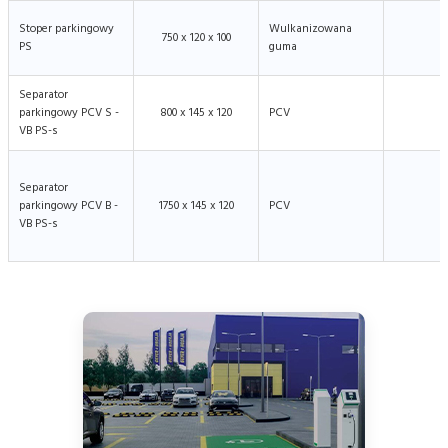
Stoper parkingowy
Wulkanizowana
750 x 120 x 100
PS
guma
Separator
parkingowy PCV S -
800 x 145 x 120
PCV
VB PS-s
Separator
parkingowy PCV B -
1750 x 145 x 120
PCV
VB PS-s