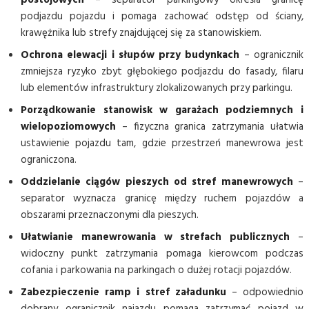
podjazdu pojazdu i pomaga zachować odstęp od ściany,
krawężnika lub strefy znajdującej się za stanowiskiem.
Ochrona elewacji i słupów przy budynkach
– ogranicznik
zmniejsza ryzyko zbyt głębokiego podjazdu do fasady, filaru
lub elementów infrastruktury zlokalizowanych przy parkingu.
Porządkowanie stanowisk w garażach podziemnych i
wielopoziomowych
– fizyczna granica zatrzymania ułatwia
ustawienie pojazdu tam, gdzie przestrzeń manewrowa jest
ograniczona.
Oddzielanie ciągów pieszych od stref manewrowych
–
separator wyznacza granicę między ruchem pojazdów a
obszarami przeznaczonymi dla pieszych.
Ułatwianie manewrowania w strefach publicznych
–
widoczny punkt zatrzymania pomaga kierowcom podczas
cofania i parkowania na parkingach o dużej rotacji pojazdów.
Zabezpieczenie ramp i stref załadunku
– odpowiednio
dobrany ogranicznik najazdu pomaga zatrzymać pojazd w