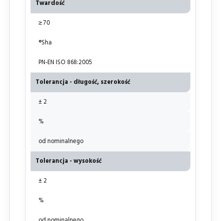
Twardość
≥ 70
°
Sha
PN-EN ISO 868:2005
Tolerancja - długość, szerokość
± 2
%
od nominalnego
Tolerancja - wysokość
± 2
%
od nominalnego