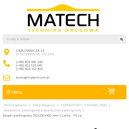
CIEPŁOWNICZA 24
31-587 KRAKÓW, POLSKA
(+48) 604 460 260
(+48) 602 526 643
(+48) 608 363 900
biuro@matech.com.pl
Menu
Strona główna
›
Sklep drogowy
›
SEPARATORY I OGRANICZNIKI
›
Separatory parkingowe (ograniczniki parkingowe)
›
Stoper parkingowy 750x120x100 mm Czarny - PS ca