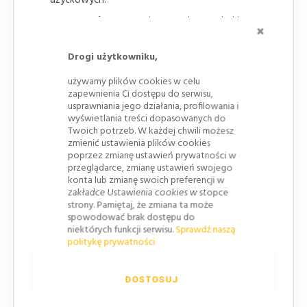
Czarny kolor
zapewnia neutralny wygląd i
ZAMKNI
ogranicza widoczność zabrudzeń w trakcie
eksploatacji.
Drogi użytkowniku,
używamy plików cookies w celu
zapewnienia Ci dostępu do serwisu,
usprawniania jego działania, profilowania i
wyświetlania treści dopasowanych do
Twoich potrzeb. W każdej chwili możesz
zmienić ustawienia plików cookies
poprzez zmianę ustawień prywatności w
przeglądarce, zmianę ustawień swojego
konta lub zmianę swoich preferencji w
zakładce Ustawienia cookies w stopce
strony. Pamiętaj, że zmiana ta może
spowodować brak dostępu do
niektórych funkcji serwisu.
Sprawdź naszą
politykę prywatności
Korzyści istotne w codziennym
użytkowaniu parkingu
DOSTOSUJ