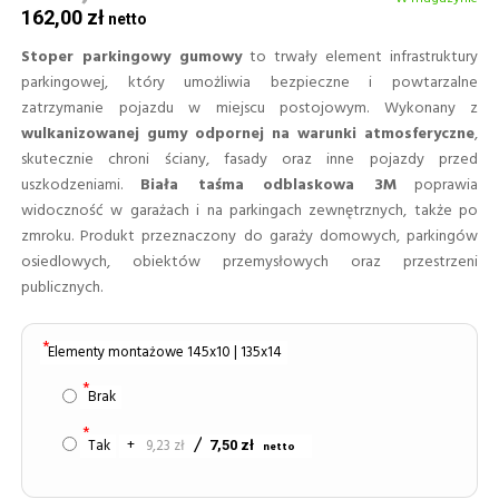
162,00 zł
Stoper parkingowy gumowy
to trwały element infrastruktury
parkingowej, który umożliwia bezpieczne i powtarzalne
zatrzymanie pojazdu w miejscu postojowym. Wykonany z
wulkanizowanej gumy odpornej na warunki atmosferyczne
,
skutecznie chroni ściany, fasady oraz inne pojazdy przed
uszkodzeniami.
Biała taśma odblaskowa 3M
poprawia
widoczność w garażach i na parkingach zewnętrznych, także po
zmroku. Produkt przeznaczony do garaży domowych, parkingów
osiedlowych, obiektów przemysłowych oraz przestrzeni
publicznych.
Elementy montażowe 145x10 | 135x14
Brak
Tak
+
9,23 zł
7,50 zł