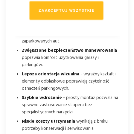
Precyzyjne parkowanie pojazdu
- stały punkt
zatrzymania ułatwia kierowcy prawidłowe
ZAAKCEPTUJ WSZYSTKIE
ustawienie samochodu w miejscu postojowym.
Ochrona infrastruktury i pojazdów
- zmniejsza
ryzyko uszkodzeń ścian, fasad, słupów oraz
zaparkowanych aut.
Zwiększone bezpieczeństwo manewrowania
poprawia komfort użytkowania garaży i
parkingów.
Lepsza orientacja wizualna
- wyraźny kształt i
elementy odblaskowe poprawiają czytelność
oznaczeń parkingowych.
Szybkie wdrożenie
- prosty montaż pozwala na
sprawne zastosowanie stopera bez
specjalistycznych narzędzi.
Niskie koszty utrzymania
wynikają z braku
potrzeby konserwacji i serwisowania.