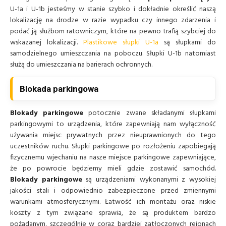
U-1a i U-1b jesteśmy w stanie szybko i dokładnie określić naszą
lokalizację na drodze w razie wypadku czy innego zdarzenia i
podać ją służbom ratowniczym, które na pewno trafią szybciej do
wskazanej lokalizacji.
Plastikowe słupki U-1a
są słupkami do
samodzielnego umieszczania na poboczu. Słupki U-1b natomiast
służą do umieszczania na barierach ochronnych.
Blokada parkingowa
Blokady parkingowe
potocznie zwane składanymi słupkami
parkingowymi to urządzenia, które zapewniają nam wyłączność
używania miejsc prywatnych przez nieuprawnionych do tego
uczestników ruchu. Słupki parkingowe po rozłożeniu zapobiegają
fizycznemu wjechaniu na nasze miejsce parkingowe zapewniające,
że po powrocie będziemy mieli gdzie zostawić samochód.
Blokady parkingowe
są urządzeniami wykonanymi z wysokiej
jakości stali i odpowiednio zabezpieczone przed zmiennymi
warunkami atmosferycznymi. Łatwość ich montażu oraz niskie
koszty z tym związane sprawia, że są produktem bardzo
pożądanym, szczególnie w coraz bardziej zatłoczonych rejonach