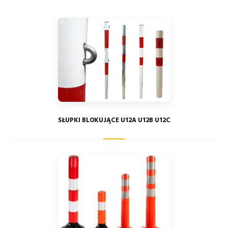
SŁUPKI BLOKUJĄCE U12A U12B U12C