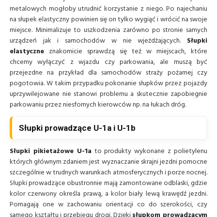
metalowych mogłoby utrudnić korzystanie z niego. Po najechaniu
na słupek elastyczny powinien się on tylko wygiąć i wrócić na swoje
miejsce. Minimalizuje to uszkodzenia zarówno po stronie samych
urządzeń jak i samochodów w nie wjeżdżających.
Słupki
elastyczne
znakomicie sprawdzą się też w miejscach, które
chcemy wyłączyć z wjazdu czy parkowania, ale muszą być
przejezdne na przykład dla samochodów straży pożarnej czy
pogotowia. W takim przypadku pokonanie słupków przez pojazdy
uprzywilejowane nie stanowi problemu a skutecznie zapobiegnie
parkowaniu przez niesfornych kierowców np. na łukach dróg.
Słupki prowadzące U-1a i U-1b
Słupki pikietażowe U-1a
to produkty wykonane z polietylenu
których głównym zdaniem jest wyznaczanie skrajni jezdni pomocne
szczególnie w trudnych warunkach atmosferycznych i porze nocnej.
Słupki prowadzące obustronnie mają zamontowane odblaski, gdzie
kolor czerwony określa prawą, a kolor biały lewą krawędź jezdni.
Pomagają one w zachowaniu orientacji co do szerokości, czy
samego kształtu i przebiegu drogi. Dzięki
słupkom prowadzącym