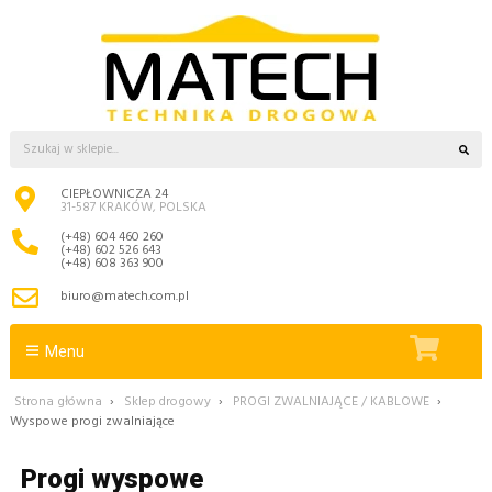
CIEPŁOWNICZA 24
31-587 KRAKÓW, POLSKA
(+48) 604 460 260
(+48) 602 526 643
(+48) 608 363 900
biuro@matech.com.pl
Menu
Strona główna
›
Sklep drogowy
›
PROGI ZWALNIAJĄCE / KABLOWE
›
Wyspowe progi zwalniające
Progi wyspowe