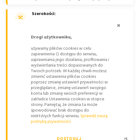
Szerokości:
1800 mm
ZAMKNI
Dostępne długości:
Drogi użytkowniku,
2000 mm lub 3000 mm
Wysokość:
używamy plików cookies w celu
zapewnienia Ci dostępu do serwisu,
65 mm lub 60 mm
usprawniania jego działania, profilowania i
Budowa:
wyświetlania treści dopasowanych do
Twoich potrzeb. W każdej chwili możesz
konstrukcja z 4 lub 6 elementów
zmienić ustawienia plików cookies
Materiał:
poprzez zmianę ustawień prywatności w
przeglądarce, zmianę ustawień swojego
guma pochodząca z recyklingu
konta lub zmianę swoich preferencji w
Kolor:
zakładce Ustawienia cookies w stopce
strony. Pamiętaj, że zmiana ta może
czarny lub ceglasto-czerwony
spowodować brak dostępu do
Oznakowanie i widoczność:
niektórych funkcji serwisu.
Sprawdź naszą
politykę prywatności
taśma odblaskowa 3M, wariantowo symbol P-25
Montaż:
komplet akcesoriów montażowych, łączniki H,
DOSTOSUJ