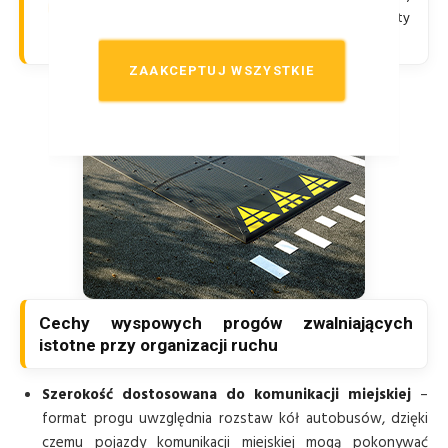
korki gumowe oraz dedykowane komplety
montażowe
ZAAKCEPTUJ WSZYSTKIE
Cechy wyspowych progów zwalniających
istotne przy organizacji ruchu
Szerokość dostosowana do komunikacji miejskiej
–
format progu uwzględnia rozstaw kół autobusów, dzięki
czemu pojazdy komunikacji miejskiej mogą pokonywać