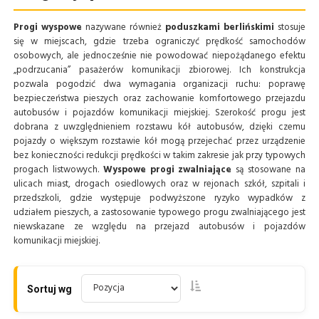
Progi wyspowe
nazywane również
poduszkami berlińskimi
stosuje
się w miejscach, gdzie trzeba ograniczyć prędkość samochodów
osobowych, ale jednocześnie nie powodować niepożądanego efektu
„podrzucania” pasażerów komunikacji zbiorowej. Ich konstrukcja
pozwala pogodzić dwa wymagania organizacji ruchu: poprawę
bezpieczeństwa pieszych oraz zachowanie komfortowego przejazdu
autobusów i pojazdów komunikacji miejskiej. Szerokość progu jest
dobrana z uwzględnieniem rozstawu kół autobusów, dzięki czemu
pojazdy o większym rozstawie kół mogą przejechać przez urządzenie
bez konieczności redukcji prędkości w takim zakresie jak przy typowych
progach listwowych.
Wyspowe progi zwalniające
są stosowane na
ulicach miast, drogach osiedlowych oraz w rejonach szkół, szpitali i
przedszkoli, gdzie występuje podwyższone ryzyko wypadków z
udziałem pieszych, a zastosowanie typowego progu zwalniającego jest
niewskazane ze względu na przejazd autobusów i pojazdów
komunikacji miejskiej.
Sortuj wg