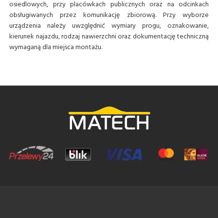
osiedlowych, przy placówkach publicznych oraz na odcinkach
obsługiwanych przez komunikację zbiorową. Przy wyborze
urządzenia należy uwzględnić wymiary progu, oznakowanie,
kierunek najazdu, rodzaj nawierzchni oraz dokumentację techniczną
wymaganą dla miejsca montażu.