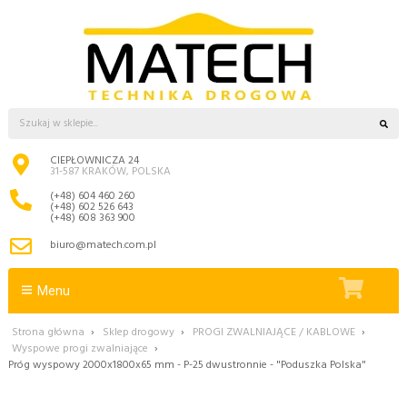
CIEPŁOWNICZA 24
31-587 KRAKÓW, POLSKA
(+48) 604 460 260
(+48) 602 526 643
(+48) 608 363 900
biuro@matech.com.pl
Menu
Strona główna
›
Sklep drogowy
›
PROGI ZWALNIAJĄCE / KABLOWE
›
Wyspowe progi zwalniające
›
Próg wyspowy 2000x1800x65 mm - P-25 dwustronnie - "Poduszka Polska"