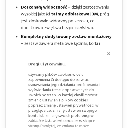
Doskonałą widoczność
– dzięki zastosowaniu
wysokiej jakości
taśmy odblaskowej 3M
, próg
jest doskonale widoczny po zmroku, co
dodatkowo zwiększa bezpieczeństwo.
Kompletny dedykowany zestaw montażowy
– zestaw zawiera metalowe łączniki, korki i
specjalnie zaprojektowane
śruby
montażowe, co
ZAMKNI
sprawia, że próg jest łatwy w instalacji i
niezwykle stabilny.
Drogi użytkowniku,
Wytrzymałą konstrukcja
składa się z 4
używamy plików cookies w celu
masywnych elementów z gumy wulkanizowanej o
zapewnienia Ci dostępu do serwisu,
usprawniania jego działania, profilowania i
wymiarach 1000 x 900 mm i wadze 50kg każdy.
wyświetlania treści dopasowanych do
Twoich potrzeb. W każdej chwili możesz
zmienić ustawienia plików cookies
poprzez zmianę ustawień prywatności w
przeglądarce, zmianę ustawień swojego
konta lub zmianę swoich preferencji w
zakładce Ustawienia cookies w stopce
strony. Pamiętaj, że zmiana ta może