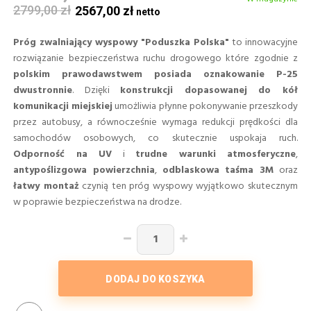
2799,00 zł
2567,00 zł
Próg zwalniający wyspowy "Poduszka Polska"
to innowacyjne
rozwiązanie bezpieczeństwa ruchu drogowego które zgodnie z
polskim prawodawstwem posiada oznakowanie P-25
dwustronnie
. Dzięki
konstrukcji dopasowanej do kół
komunikacji miejskiej
umożliwia płynne pokonywanie przeszkody
przez autobusy, a równocześnie wymaga redukcji prędkości dla
samochodów osobowych, co skutecznie uspokaja ruch.
Odporność na UV
i
trudne warunki atmosferyczne
,
antypoślizgowa powierzchnia
,
odblaskowa taśma 3M
oraz
łatwy montaż
czynią ten próg wyspowy wyjątkowo skutecznym
w poprawie bezpieczeństwa na drodze.
DODAJ DO KOSZYKA