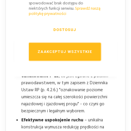
spowodować brak dostępu do
niektórych funkcji serwisu.
Sprawdź naszą
politykę prywatności
DOSTOSUJ
Najważniejsze zalety progu
ZAAKCEPTUJ WSZYSTKIE
wyspowego z oznakowaniem P-25
Zgodność z polskim prawem
– próg posiada
oznakowanie P-25
, co jest zgodne z polskim
prawodawstwem, w tym zapisem z Dziennika
Ustaw RP (p. 4.2.6.) "oznakowanie poziome
umieszcza się na całej szerokości powierzchni
najazdowej i zjazdowej progu" - co czyni go
bezpiecznym i legalnym wyborem.
Efektywne uspokojenie ruchu
– unikalna
konstrukcja wymusza redukcję prędkości na