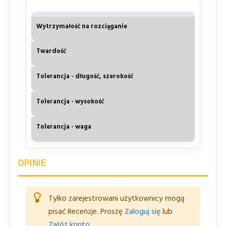
Wytrzymałość na rozciąganie
Wartość
Jednostka
≥ 4,0
Twardość
Norma/Metoda
MPa
≥ 60
Tolerancja - długość, szerokość
PN-ISO 37
°ShA
± 2
Tolerancja - wysokość
PN-EN ISO 868:2005
%
± 4
Tolerancja - waga
od nominalnego
%
± 2
OPINIE
od nominalnego
%
Tylko zarejestrowani użytkownicy mogą
od nominalnego
pisać Recenzje. Proszę
Zaloguj się
lub
Załóż konto