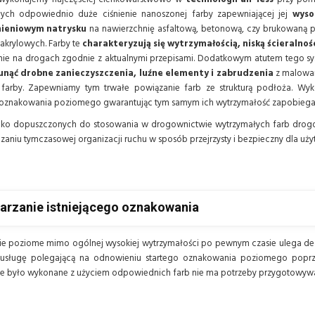
cych odpowiednio duże ciśnienie nanoszonej farby zapewniającej jej
wyso
nieniowym natrysku
na nawierzchnię asfaltową, betonową, czy brukowaną 
 akrylowych. Farby te
charakteryzują się wytrzymałością, niską ścieralnoś
ie na drogach zgodnie z aktualnymi przepisami. Dodatkowym atutem tego sys
nąć drobne zanieczyszczenia, luźne elementy i zabrudzenia
z malowan
 farby. Zapewniamy tym trwałe powiązanie farb ze strukturą podłoża. Wy
znakowania poziomego gwarantując tym samym ich wytrzymałość zapobiegają
ko dopuszczonych do stosowania w drogownictwie wytrzymałych farb drogow
zaniu tymczasowej organizacji ruchu w sposób przejrzysty i bezpieczny dla uż
arzanie istniejącego oznakowania
 poziome mimo ogólnej wysokiej wytrzymałości po pewnym czasie ulega degra
usługę polegającą na odnowieniu startego oznakowania poziomego poprz
 było wykonane z użyciem odpowiednich farb nie ma potrzeby przygotowywan