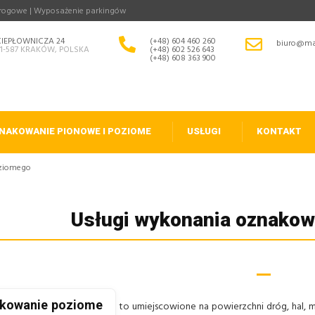
drogowe | Wyposażenie parkingów
CIEPŁOWNICZA 24
(+48) 604 460 260
biuro@ma
31-587 KRAKÓW, POLSKA
(+48) 602 526 643
(+48) 608 363 900
NAKOWANIE PIONOWE I POZIOME
USŁUGI
KONTAKT
oziomego
Usługi wykonania oznakow
kowanie poziome
to umiejscowione na powierzchni dróg, hal,