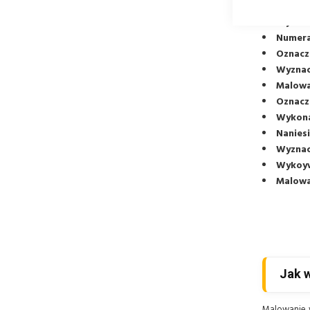
Kierunk
Wyznac
Numera
Oznacz
Wyznacz
Malowan
Oznacza
Wykona
Naniesi
Wyznacz
Wykoyw
Malowan
Jak 
Malowanie 