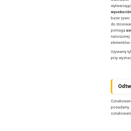
wytwarzają
wysokociś
bazie żywic
do stosowan
pomaga
usu
nanoszonej
elementów o
Używamy tyl
przy wyznac
Odtw
Oznakowanie
posiadamy 
oznakowanie