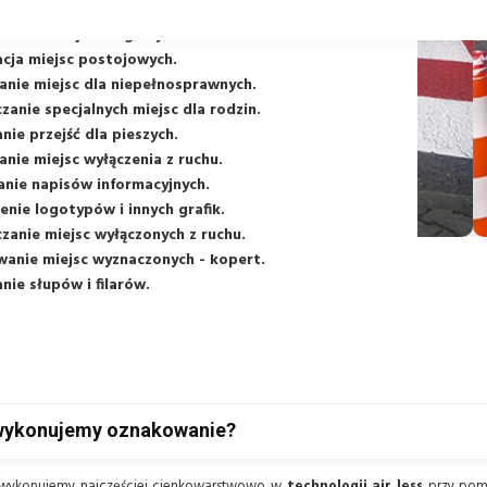
ów i regulacji ruchu.
zanie skrajni drogowych.
cja miejsc postojowych.
anie miejsc dla niepełnosprawnych.
anie specjalnych miejsc dla rodzin.
ie przejść dla pieszych.
nie miejsc wyłączenia z ruchu.
nie napisów informacyjnych.
enie logotypów i innych grafik.
anie miejsc wyłączonych z ruchu.
anie miejsc wyznaczonych - kopert.
ie słupów i filarów.
wykonujemy oznakowanie?
wykonujemy najczęściej cienkowarstwowo w
technologii air less
przy pom