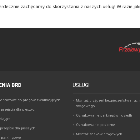
erdecznie zachęcamy do skorzystania z naszych usług! W razie ja
NIA BRD
USŁUGI
ontażowe do progów zwalniających
Montaż urządzeń bezpieczeństwa ruc
drogowego
przejścia dla pieszych
Oznakowanie parkingów i osiedli
niające
Oznakowanie poziome
rzejście dla pieszych
Montaż znaków drogowych
y parkingowe