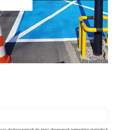
ocy dostosowanych do tego drogowych agregatów malarskich