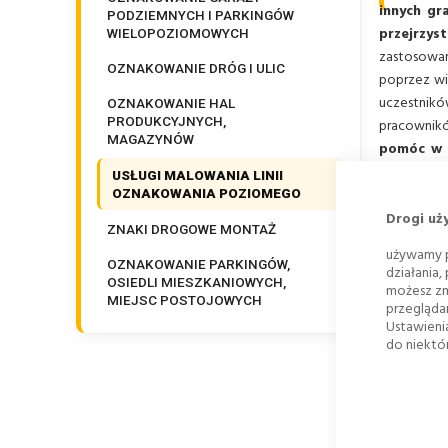
innych gr
PODZIEMNYCH I PARKINGÓW
przejrzyst
WIELOPOZIOMOWYCH
zastosowan
OZNAKOWANIE DRÓG I ULIC
poprzez wi
uczestnik
OZNAKOWANIE HAL
PRODUKCYJNYCH,
pracownikó
MAGAZYNÓW
pomóc w o
działania p
USŁUGI MALOWANIA LINII
przestoje.
OZNAKOWANIA POZIOMEGO
sposób prze
Drogi uż
ZNAKI DROGOWE MONTAŻ
używamy p
OZNAKOWANIE PARKINGÓW,
działania,
OSIEDLI MIESZKANIOWYCH,
możesz zm
MIEJSC POSTOJOWYCH
Prz
przegląda
Ustawieni
pozi
Oznakowanie poziome
do niektór
MALOWANIE LINII I
Świadczone
GRAFIK
wyznaczaniu
Ciągów