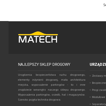
S
NAJLEPSZY SKLEP DROGOWY
URZĄDZE
Urządzenia bezpieczeństwa ruchu drogowego,
Zestawy m
elementy inżynierii drogowej, mała architektura
Bezpieczne 
miejska, wyposażenie parkingów - to i inne
znajdziecie wewnątrz naszego sklepu drogowego.
Progi zwal
Wyposażenia parkingów, osiedli, hal i magazynów.
Modułowe p
Szeroko pojęta technika drogowa.
Separator