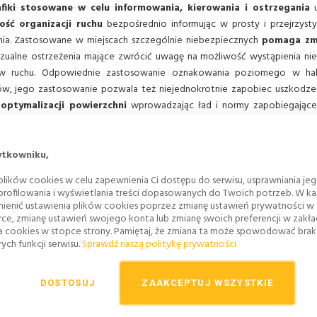
afiki stosowane w celu informowania, kierowania i ostrzegania
u
ość organizacji ruchu
bezpośrednio informując w prosty i przejrzysty
ia. Zastosowane w miejscach szczególnie niebezpiecznych
pomaga zmn
zualne ostrzeżenia mające zwrócić uwagę na możliwość wystąpienia ni
ów ruchu. Odpowiednie zastosowanie oznakowania poziomego w ha
w, jego zastosowanie pozwala też niejednokrotnie zapobiec uszkodz
ptymalizacji powierzchni
wprowadzając ład i normy zapobiegając
rodukcji
pozwalając zwiększyć wydajność
wielu procesów poprzez up
 Oznakowanie poziome pozwala też na tymczasową zmianę organizacji
jrzysty i bezpieczny dla uczestników ruchu.
ytkowniku,
lików cookies w celu zapewnienia Ci dostępu do serwisu, usprawniania je
 profilowania i wyświetlania treści dopasowanych do Twoich potrzeb. W każ
ienić ustawienia plików cookies poprzez zmianę ustawień prywatności w
ykłady zastosowania oznakowania
rce, zmianę ustawień swojego konta lub zmianę swoich preferencji w zakł
a cookies w stopce strony. Pamiętaj, że zmiana ta może spowodować bra
omego:
Oznakowanie poziome
ych funkcji serwisu.
Sprawdź naszą politykę prywatności
MALOWANIE LINII I
 przez nas usługi oznakowanie poziomego polegające na
GRAFIK
DOSTOSUJ
ZAAKCEPTUJ WSZYSTKIE
 między innymi:
 komunikacyjnych.