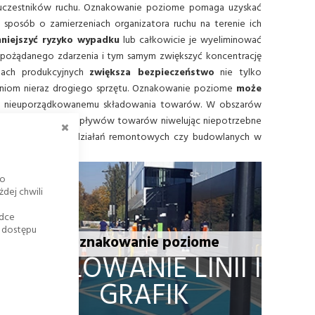
czestników ruchu. Oznakowanie poziome pomaga uzyskać
 sposób o zamierzeniach organizatora ruchu na terenie ich
iejszyć ryzyko wypadku
lub całkowicie je wyeliminować
epożądanego zdarzenia i tym samym zwiększyć koncentrację
lach produkcyjnych
zwiększa bezpieczeństwo
nie tylko
eniom nieraz drogiego sprzętu. Oznakowanie poziome
może
e nieuporządkowanemu składowania towarów. W obszarów
ZAMKNIJ
orządkowanie przepływów towarów niwelując niepotrzebne
 ruchu w trakcie działań remontowych czy budowlanych w
go
dej chwili
adce
k dostępu
Oznakowanie poziome
MALOWANIE LINII I
M
GRAFIK