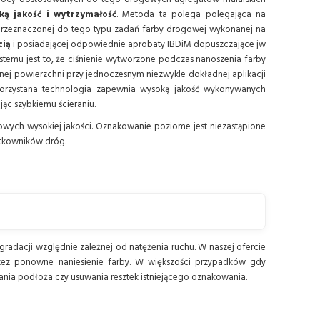
ką jakość i wytrzymałość
. Metoda ta polega polegająca na
przeznaczonej do tego typu zadań farby drogowej wykonanej na
cią
i posiadającej odpowiednie aprobaty IBDiM dopuszczające jw
temu jest to, że ciśnienie wytworzone podczas nanoszenia farby
ej powierzchni przy jednoczesnym niezwykle dokładnej aplikacji
korzystana technologia zapewnia wysoką jakość wykonywanych
c szybkiemu ścieraniu.
ych wysokiej jakości. Oznakowanie poziome jest niezastąpione
ytkowników dróg.
dacji względnie zależnej od natężenia ruchu. W naszej ofercie
ez ponowne naniesienie farby. W większości przypadków gdy
ia podłoża czy usuwania resztek istniejącego oznakowania.