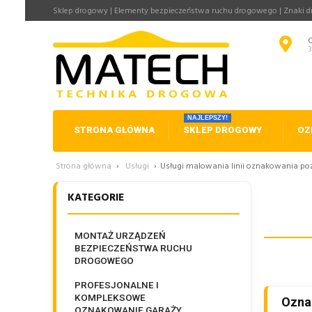
Sklep drogowy | Elementy bezpieczeństwa ruchu drogowego | Znaki 
NAJLEPSZY!
STRONA GŁÓWNA
SKLEP DROGOWY
OZ
Strona główna
›
Usługi
›
Usługi malowania linii oznakowania p
KATEGORIE
MONTAŻ URZĄDZEŃ
BEZPIECZEŃSTWA RUCHU
DROGOWEGO
PROFESJONALNE I
KOMPLEKSOWE
Ozna
OZNAKOWANIE GARAŻY