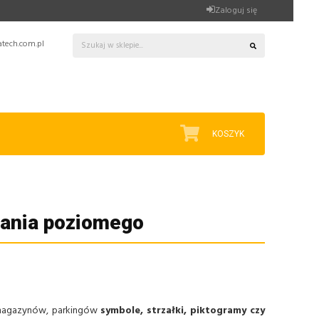
Zaloguj się
tech.com.pl
KOSZYK
ania poziomego
 magazynów, parkingów
symbole, strzałki, piktogramy czy