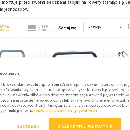
montuje przed swoimi siedzibami stojaki na rowery starając się uł
om jednośladów.
IATKA
LISTA
Sortuj wg
OBACZ
ZOBACZ
ytkowniku,
lików cookies w celu zapewnienia Ci dostępu do serwisu, usprawniania je
 profilowania i wyświetlania treści dopasowanych do Twoich potrzeb. W każ
STOJA
RA ROWEROWA DO
BARIERA ROWEROWA
ienić ustawienia plików cookies poprzez zmianę ustawień prywatności w
ST
BETONOWANIA
PRZYKRĘCANA
rce, zmianę ustawień swojego konta lub zmianę swoich preferencji w zakł
JED
,27 zł
325,95 zł
a cookies w stopce strony. Pamiętaj, że zmiana ta może spowodować bra
345,6
ych funkcji serwisu.
Sprawdź naszą politykę prywatności
0 zł
265,00 zł
281,00 
AJ DO KOSZYKA
DODAJ DO KOSZYKA
DOSTOSUJ
ZAAKCEPTUJ WSZYSTKIE
DODAJ