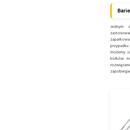
Bari
Jednym z 
zastosowa
zaparkowa
przypadku 
możemy za
kołków mo
rozwiązan
zapobiega