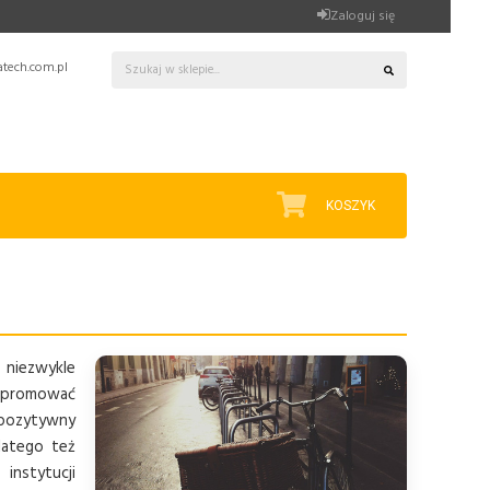
Zaloguj się
tech.com.pl
KOSZYK
 niezwykle
ę promować
 pozytywny
latego też
instytucji