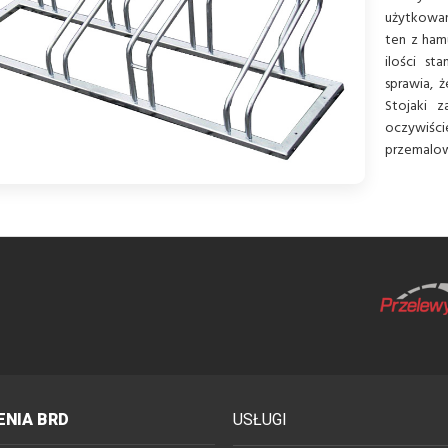
użytkowan
ten z ham
ilości st
sprawia, ż
Stojaki 
oczywiśc
przemalow
NIA BRD
USŁUGI