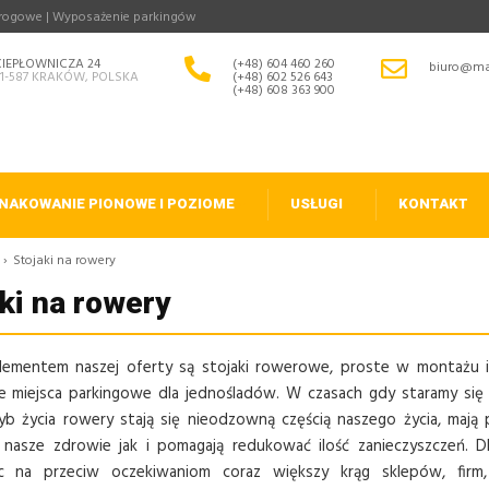
drogowe | Wyposażenie parkingów
CIEPŁOWNICZA 24
(+48) 604 460 260
biuro@ma
31-587 KRAKÓW, POLSKA
(+48) 602 526 643
(+48) 608 363 900
NAKOWANIE PIONOWE I POZIOME
USŁUGI
KONTAKT
›
Stojaki na rowery
ki na rowery
ementem naszej oferty są stojaki rowerowe, proste w montażu i
e miejsca parkingowe dla jednośladów. W czasach gdy staramy si
yb życia rowery stają się nieodzowną częścią naszego życia, mają
nasze zdrowie jak i pomagają redukować ilość zanieczyszczeń. D
 na przeciw oczekiwaniom coraz większy krąg sklepów, firm, 