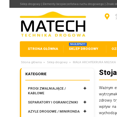
Sklep drogowy | Elementy bezpieczeństwa ruchu drogowego | Znaki 
NAJLEPSZY!
STRONA GŁÓWNA
SKLEP DROGOWY
OZ
Strona główna
›
Sklep drogowy
›
MAŁA ARCHITEKRURA MIEJSKA
Stoja
KATEGORIE
Ważnym el
PROGI ZWALNIAJĄCE /
KABLOWE
wytrzymał
zdrowy tr
SEPARATORY I OGRANICZNIKI
wpływ na 
AZYLE DROGOWE / MINIRONDA
wychodząc