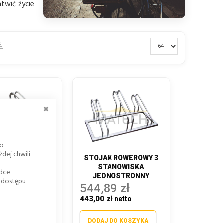
atwić życie
ZAMKNIJ
go
dej chwili
K ROWEROWY 2
STOJAK ROWEROWY 3
ANOWISKA
STANOWISKA
adce
NOSTRONNY
JEDNOSTRONNY
k dostępu
3 zł
544,89 zł
zł
443,00 zł
 DO KOSZYKA
DODAJ DO KOSZYKA