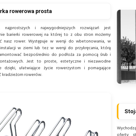
erka rowerowa prosta
najprostszych i najwygodniejszych rozwiązań jest
nie barierki rowerowej na której to z obu stron możemy
ć nasz rower. Występuje w wersji do wbetonowania, w
instalacji w ziemi lub tez w wersji do przykręcania, którą
montować bezpośrednio do podłoża za pomocą śrub i
ntażowych. Jest to proste, estetyczne i niezawodne
ie dzięki, ułatwiające życie rowerzystom i pomagające
ć kradzieżom rowerów.
Stoj
Wychodzą
oferty 