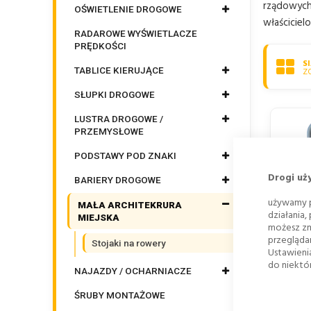
rządowych 
OŚWIETLENIE DROGOWE
właściciel
RADAROWE WYŚWIETLACZE
PRĘDKOŚCI
S
TABLICE KIERUJĄCE
Z
SŁUPKI DROGOWE
LUSTRA DROGOWE /
PRZEMYSŁOWE
PODSTAWY POD ZNAKI
Drogi uż
BARIERY DROGOWE
używamy p
MAŁA ARCHITEKRURA
działania,
MIEJSKA
BARIE
możesz zm
ZA
przegląda
Stojaki na rowery
306
Ustawieni
do niektór
249,0
NAJAZDY / OCHARNIACZE
ŚRUBY MONTAŻOWE
DOD