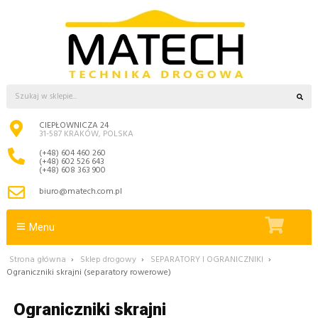
CIEPŁOWNICZA 24
31-587 KRAKÓW, POLSKA
(+48) 604 460 260
(+48) 602 526 643
(+48) 608 363 900
biuro@matech.com.pl
Menu
Strona główna
›
Sklep drogowy
›
SEPARATORY I OGRANICZNIKI
›
Ograniczniki skrajni (separatory rowerowe)
Ograniczniki skrajni