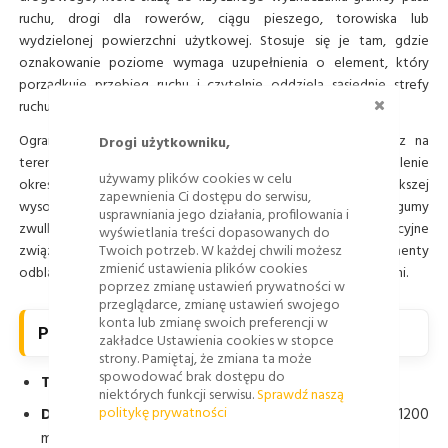
ruchu, drogi dla rowerów, ciągu pieszego, torowiska lub
wydzielonej powierzchni użytkowej. Stosuje się je tam, gdzie
oznakowanie poziome wymaga uzupełnienia o element, który
porządkuje przebieg ruchu i czytelnie oddziela sąsiednie strefy
ZAMKNI
ruchu.
Ograniczniki skrajni stosuje się w przestrzeni miejskiej oraz na
Drogi użytkowniku,
terenach zarządzanych, gdzie konieczne jest trwałe wydzielenie
używamy plików cookies w celu
określonych obszarów ruchu bez stosowania elementów o większej
zapewnienia Ci dostępu do serwisu,
wysokości lub pełnych separatorów drogowych. Wykonane z gumy
usprawniania jego działania, profilowania i
zwulkanizowanej, są odporne na obciążenia eksploatacyjne
wyświetlania treści dopasowanych do
Twoich potrzeb. W każdej chwili możesz
związane z ruchem pojazdów i wyposażone w elementy
zmienić ustawienia plików cookies
odblaskowe 3M, które poprawiają widoczność przebiegu skrajni.
poprzez zmianę ustawień prywatności w
przeglądarce, zmianę ustawień swojego
konta lub zmianę swoich preferencji w
Parametry techniczne
zakładce Ustawienia cookies w stopce
strony. Pamiętaj, że zmiana ta może
spowodować brak dostępu do
Typ urządzenia BRD:
ogranicznik skrajni
niektórych funkcji serwisu.
Sprawdź naszą
politykę prywatności
Dostępne warianty długości:
700 mm, 1000 mm, 1200
mm