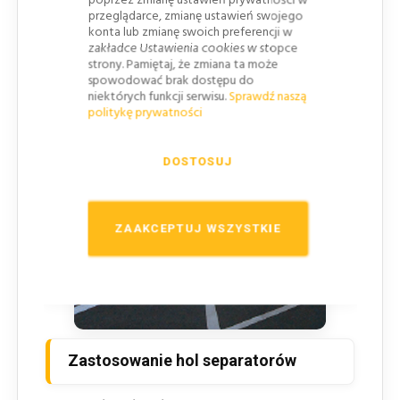
poprzez zmianę ustawień prywatności w
przeglądarce, zmianę ustawień swojego
uderzenia i zmienne warunki atmosferyczne.
konta lub zmianę swoich preferencji w
Zgodność z normami
– Krajowa Ocena
zakładce Ustawienia cookies w stopce
strony. Pamiętaj, że zmiana ta może
Techniczna IBDiM gwarantuje spełnianie
spowodować brak dostępu do
standardów infrastruktury drogowej.
niektórych funkcji serwisu.
Sprawdź naszą
politykę prywatności
DOSTOSUJ
ZAAKCEPTUJ WSZYSTKIE
Zastosowanie hol separatorów