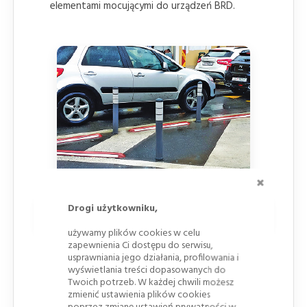
elementami mocującymi do urządzeń BRD.
ZAMKNI
Drogi użytkowniku,
Zalety ograniczników skrajni
używamy plików cookies w celu
zapewnienia Ci dostępu do serwisu,
Uzupełnienie oznakowania poziomego
–
usprawniania jego działania, profilowania i
wyraźne wydzielenie przestrzeni zmniejsza ryzyko
wyświetlania treści dopasowanych do
kolizji.
Twoich potrzeb. W każdej chwili możesz
zmienić ustawienia plików cookies
Długowieczność
– odporny na ścieranie,