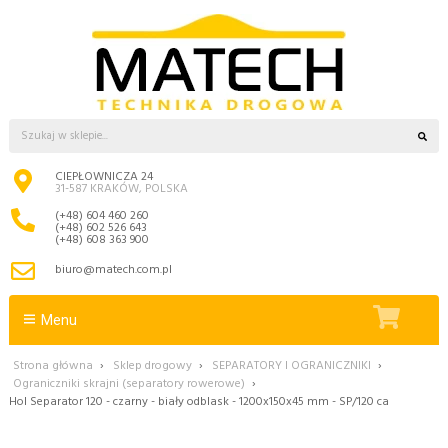
CIEPŁOWNICZA 24
31-587 KRAKÓW, POLSKA
(+48) 604 460 260
(+48) 602 526 643
(+48) 608 363 900
biuro@matech.com.pl
Menu
Strona główna
›
Sklep drogowy
›
SEPARATORY I OGRANICZNIKI
›
Ograniczniki skrajni (separatory rowerowe)
›
Hol Separator 120 - czarny - biały odblask - 1200x150x45 mm - SP/120 ca