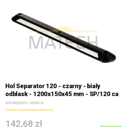
Hol Separator 120 - czarny - biały
odblask - 1200x150x45 mm - SP/120 ca
KOD PRODUKTU
SP/120' CA
Oceń ten produkt jako pierwszy
142,68 zł
W magazynie