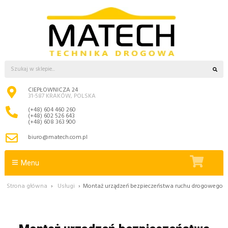
CIEPŁOWNICZA 24
31-587 KRAKÓW, POLSKA
(+48) 604 460 260
(+48) 602 526 643
(+48) 608 363 900
biuro@matech.com.pl
Menu
Strona główna
›
Usługi
›
Montaż urządzeń bezpieczeństwa ruchu drogowego