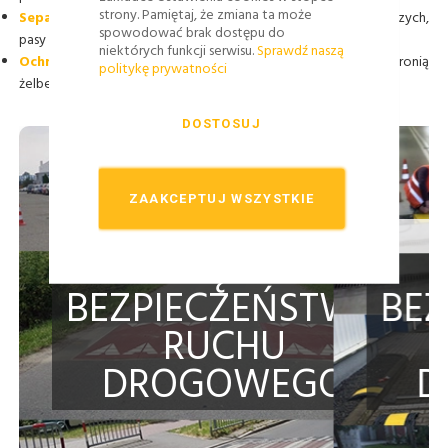
strony. Pamiętaj, że zmiana ta może
Separatory ruchu
i
bike separatory
oddzielają ciągi pieszych,
spowodować brak dostępu do
pasy ruchu czy ścieżki rowerowe.
niektórych funkcji serwisu.
Sprawdź naszą
Ochraniacze narożne
i odbojnice przemysłowe chronią
politykę prywatności
żelbetowe filary i zapobiegają uszkodzeniom elewacje.
DOSTOSUJ
ZAAKCEPTUJ WSZYSTKIE
Profesjonalny montaż
URZĄDZEŃ
BEZPIECZEŃSTWA
RUCHU
DROGOWEGO