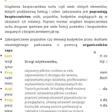
Urządzenia bezpieczeństwa ruchu czyli wiele różnych elementów,
których podstawową funkcją i celem zastosowania jest
poprawiają
bezpieczeństwo
osób, pojazdów, budynków znajdujących się w
obszarach ich instalacji. Poprzez montaż urządzeń bezpieczeństwa
ruchu drogowe spełniane jest wiele funkcji pośrednio i bezpośrednio
związanych z bezpieczeństwem jak np.
Zabezpieczenie pojazdów czy elewacji budynków przez skutkami
nieumiejętnego parkowania z pomocą
organiczników
ZAMKNI
separatorów,
stoperów parkingowych
.
Lustra drogowe
zainstalowane w miejscach niebezpiecznych ze
Drogi użytkowniku,
względu na ograniczoną widoczność pomagają uniknąć kolizji i
sytuacji niebezpiecznych.
używamy plików cookies w celu
Progi zwalniające
powstrzymują kierowców przed osiąganiem
zapewnienia Ci dostępu do serwisu,
nadmiernych prędkości przy ciągach pieszych, szkołach na osiedlach
usprawniania jego działania, profilowania i
mieszkaniowych co zmniejsza ryzyko wypadku.
wyświetlania treści dopasowanych do
Twoich potrzeb. W każdej chwili możesz
Azyle drogowe
wraz z zestawem aktywnego przejścia dla
zmienić ustawienia plików cookies
pieszych pomagają stworzyć bezpieczne przejścia dla pieszych.
poprzez zmianę ustawień prywatności w
Progi modułowe
pozwalają stworzyć podwyższone przejścia dla
przeglądarce, zmianę ustawień swojego
pieszych będące połączeniem progu zwalniającego z przejściem dla
konta lub zmianę swoich preferencji w
zakładce Ustawienia cookies w stopce
pieszych.