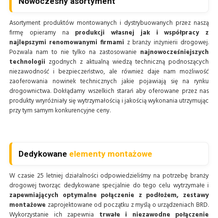
Nowoczesny asortyment
Asortyment produktów montowanych i dystrybuowanych przez naszą
firmę opieramy na
produkcji własnej jak i współpracy z
najlepszymi renomowanymi firmami
z branży inżynierii drogowej.
Pozwala nam to nie tylko na zastosowanie
najnowocześniejszych
technologii
zgodnych z aktualną wiedzą techniczną podnoszących
niezawodność i bezpieczeństwo, ale również daje nam możliwość
zaoferowania nowinek technicznych jakie pojawiają się na rynku
drogownictwa. Dokłądamy wszelkich starań aby oferowane przez nas
produkty wryróżniały się wytrzymałością i jakością wykonania utrzymując
przy tym samym konkurencyjne ceny.
Dedykowane
elementy montażowe
W czasie 25 letniej działalności odpowiedzieliśmy na potrzebę branży
drogowej tworząc dedykowane specjalnie do tego celu wytrzymałe i
zapewniających optymalne połączenie z podłożem, zestawy
montażowe
zaprojektowane od początku z myślą o urządzeniach BRD.
Wykorzystanie ich zapewnia
trwałe i niezawodne połączenie