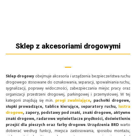
Światła
Wyniesione
Tablice
wczesnego
przejścia
kierujące
ostrzegania
dla
U21
pieszych
Sklep z akcesoriami drogowymi
Aktywne
przejście
dla
Sklep drogowy
obejmuje akcesoria i urządzenia bezpieczeństwa ruchu
drogowego stosowane do oznakowania, separacji, spowalniania ruchu,
pieszych
sygnalizacji, poprawy widoczności, zabezpieczania miejsc pracy oraz
organizacji przestrzeni drogowej, parkingowej i przemysłowej. W tej
Progi
kategorii znajdują się m.in.
progi zwalniające
, pachołki drogowe,
słupki prowadzące, tablice kierujące, separatory ruchu,
lustra
zwalniające
drogowe
, zapory, podstawy pod znaki, znaki drogowe, aktywne
znaki drogowe, radarowe wyświetlacze prędkości, doświetlenie
przejść dla pieszych oraz farby drogowe
.
Urządzenia BRD
warto
dobierać według funkcji, miejsca zastosowania, sposobu montażu,