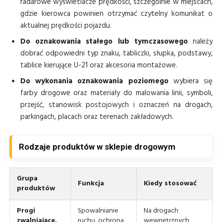
radarowe wyświetlacze prędkości, szczególnie w miejscach,
gdzie kierowca powinien otrzymać czytelny komunikat o
aktualnej prędkości pojazdu.
Do oznakowania stałego lub tymczasowego
należy
dobrać odpowiedni typ znaku, tabliczki, słupka, podstawy,
tablice kierujące U-21 oraz akcesoria montażowe.
Do wykonania oznakowania poziomego
wybiera się
farby drogowe oraz materiały do malowania linii, symboli,
przejść, stanowisk postojowych i oznaczeń na drogach,
parkingach, placach oraz terenach zakładowych.
Rodzaje produktów w sklepie drogowym
Grupa
Funkcja
Kiedy stosować
produktów
Progi
Spowalnianie
Na drogach
zwalniające,
ruchu, ochrona
wewnętrznych,