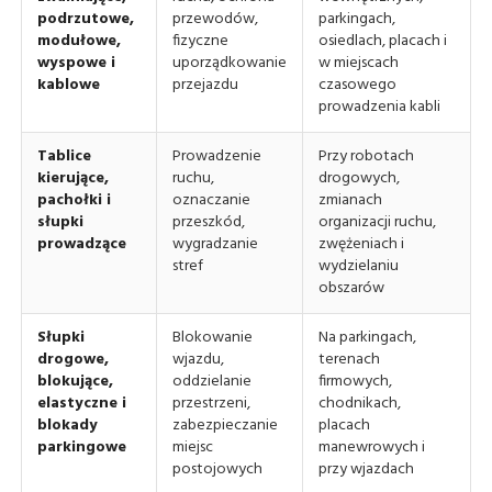
podrzutowe,
przewodów,
parkingach,
modułowe,
fizyczne
osiedlach, placach i
wyspowe i
uporządkowanie
w miejscach
kablowe
przejazdu
czasowego
prowadzenia kabli
Tablice
Prowadzenie
Przy robotach
kierujące,
ruchu,
drogowych,
pachołki i
oznaczanie
zmianach
słupki
przeszkód,
organizacji ruchu,
prowadzące
wygradzanie
zwężeniach i
stref
wydzielaniu
obszarów
Słupki
Blokowanie
Na parkingach,
drogowe,
wjazdu,
terenach
blokujące,
oddzielanie
firmowych,
elastyczne i
przestrzeni,
chodnikach,
blokady
zabezpieczanie
placach
parkingowe
miejsc
manewrowych i
postojowych
przy wjazdach