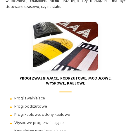
widoczności, charakteru ruchu oraz tego, czy rozwiązanie ma być
Światła
stosowane czasowo, czy na stałe.
wczesnego
ostrzegania
Wyniesione
przejścia
dla
PROGI ZWALNIAJĄCE, PODRZUTOWE, MODUŁOWE,
pieszych
WYSPOWE, KABLOWE
Tablice
Progi zwalniające
kierujące
Progi podrzutowe
Progi kablowe, osłony kablowe
U21
Wyspowe progi zwalniające