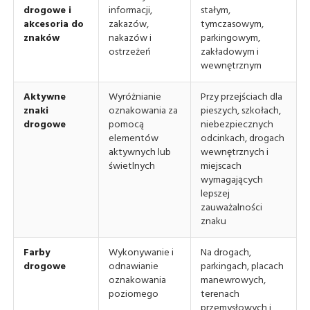
drogowe i
informacji,
stałym,
akcesoria do
zakazów,
tymczasowym,
znaków
nakazów i
parkingowym,
ostrzeżeń
zakładowym i
wewnętrznym
Aktywne
Wyróżnianie
Przy przejściach dla
znaki
oznakowania za
pieszych, szkołach,
drogowe
pomocą
niebezpiecznych
elementów
odcinkach, drogach
aktywnych lub
wewnętrznych i
świetlnych
miejscach
wymagających
lepszej
zauważalności
znaku
Farby
Wykonywanie i
Na drogach,
drogowe
odnawianie
parkingach, placach
oznakowania
manewrowych,
poziomego
terenach
przemysłowych i