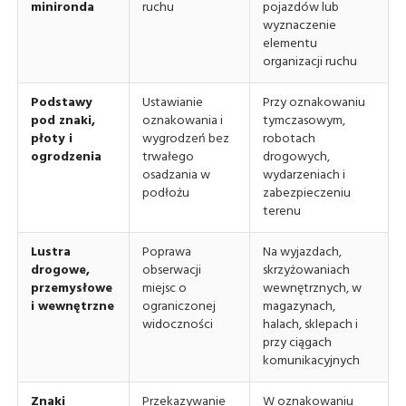
minironda
ruchu
pojazdów lub
wyznaczenie
elementu
organizacji ruchu
Podstawy
Ustawianie
Przy oznakowaniu
pod znaki,
oznakowania i
tymczasowym,
płoty i
wygrodzeń bez
robotach
ogrodzenia
trwałego
drogowych,
osadzania w
wydarzeniach i
podłożu
zabezpieczeniu
terenu
Lustra
Poprawa
Na wyjazdach,
drogowe,
obserwacji
skrzyżowaniach
przemysłowe
miejsc o
wewnętrznych, w
i wewnętrzne
ograniczonej
magazynach,
widoczności
halach, sklepach i
przy ciągach
komunikacyjnych
Znaki
Przekazywanie
W oznakowaniu