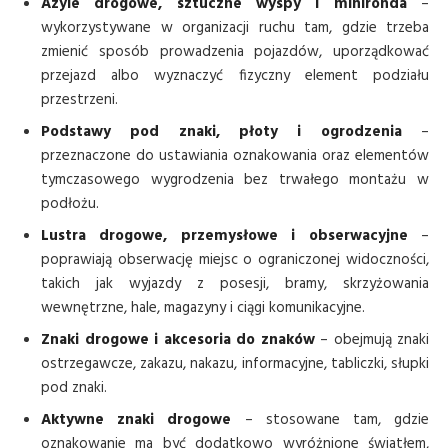
Azyle drogowe, sztuczne wyspy i minironda
–
wykorzystywane w organizacji ruchu tam, gdzie trzeba
zmienić sposób prowadzenia pojazdów, uporządkować
przejazd albo wyznaczyć fizyczny element podziału
przestrzeni.
Podstawy pod znaki, płoty i ogrodzenia
–
przeznaczone do ustawiania oznakowania oraz elementów
tymczasowego wygrodzenia bez trwałego montażu w
podłożu.
Lustra drogowe, przemysłowe i obserwacyjne
–
poprawiają obserwację miejsc o ograniczonej widoczności,
takich jak wyjazdy z posesji, bramy, skrzyżowania
wewnętrzne, hale, magazyny i ciągi komunikacyjne.
Znaki drogowe i akcesoria do znaków
– obejmują znaki
ostrzegawcze, zakazu, nakazu, informacyjne, tabliczki, słupki
pod znaki.
Aktywne znaki drogowe
– stosowane tam, gdzie
oznakowanie ma być dodatkowo wyróżnione światłem,