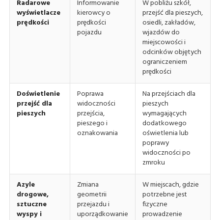
Radarowe
Informowanie
W pobliżu szkół,
wyświetlacze
kierowcy o
przejść dla pieszych,
prędkości
prędkości
osiedli, zakładów,
pojazdu
wjazdów do
miejscowości i
odcinków objętych
ograniczeniem
prędkości
Doświetlenie
Poprawa
Na przejściach dla
przejść dla
widoczności
pieszych
pieszych
przejścia,
wymagających
pieszego i
dodatkowego
oznakowania
oświetlenia lub
poprawy
widoczności po
zmroku
Azyle
Zmiana
W miejscach, gdzie
drogowe,
geometrii
potrzebne jest
sztuczne
przejazdu i
fizyczne
wyspy i
uporządkowanie
prowadzenie