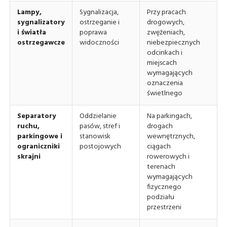
Lampy,
Sygnalizacja,
Przy pracach
sygnalizatory
ostrzeganie i
drogowych,
i światła
poprawa
zwężeniach,
ostrzegawcze
widoczności
niebezpiecznych
odcinkach i
miejscach
wymagających
oznaczenia
świetlnego
Separatory
Oddzielanie
Na parkingach,
ruchu,
pasów, stref i
drogach
parkingowe i
stanowisk
wewnętrznych,
ograniczniki
postojowych
ciągach
skrajni
rowerowych i
terenach
wymagających
fizycznego
podziału
przestrzeni