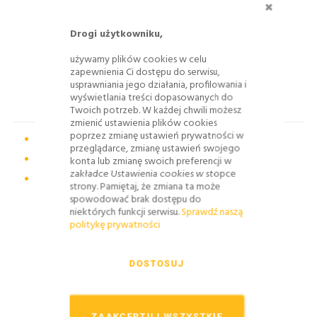
Drogi użytkowniku,
używamy plików cookies w celu
zapewnienia Ci dostępu do serwisu,
usprawniania jego działania, profilowania i
PODSTAWY POD ZNAKI DROGOWE, UNIWERSALNE
wyświetlania treści dopasowanych do
Twoich potrzeb. W każdej chwili możesz
zmienić ustawienia plików cookies
poprzez zmianę ustawień prywatności w
Podstawy pod znaki
przeglądarce, zmianę ustawień swojego
Podstawy pod płoty, ogrodzenia
konta lub zmianę swoich preferencji w
zakładce Ustawienia cookies w stopce
Systemy oznakowania robót drogowych
strony. Pamiętaj, że zmiana ta może
spowodować brak dostępu do
niektórych funkcji serwisu.
Sprawdź naszą
politykę prywatności
DOSTOSUJ
ZAAKCEPTUJ WSZYSTKIE