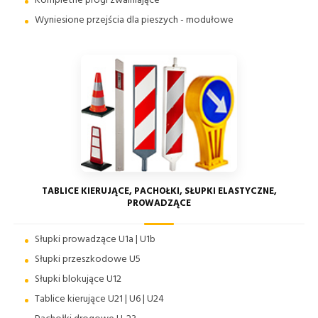
Kompletne progi zwalniające
Aktywne
Progi
Światła
Wyniesione przejścia dla pieszych - modułowe
przejście
zwalniające
wczesnego
dla
ostrzegania
pieszych
TABLICE KIERUJĄCE, PACHOŁKI, SŁUPKI ELASTYCZNE,
PROWADZĄCE
Słupki prowadzące U1a | U1b
Słupki przeszkodowe U5
Słupki blokujące U12
Tablice kierujące U21 | U6 | U24