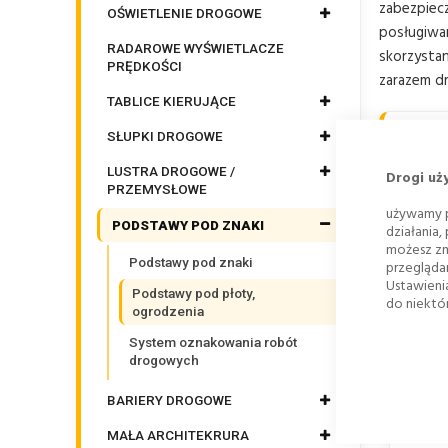
zabezpie
OŚWIETLENIE DROGOWE
posługiwa
RADAROWE WYŚWIETLACZE
skorzystan
PRĘDKOŚCI
zarazem d
TABLICE KIERUJĄCE
SŁUPKI DROGOWE
S
Z
LUSTRA DROGOWE /
Drogi uż
PRZEMYSŁOWE
używamy p
PODSTAWY POD ZNAKI
działania,
możesz zm
Podstawy pod znaki
przegląda
Ustawieni
Podstawy pod płoty,
do niektór
ogrodzenia
System oznakowania robót
drogowych
PODS
OGROD
BARIERY DROGOWE
U
P
MAŁA ARCHITEKRURA