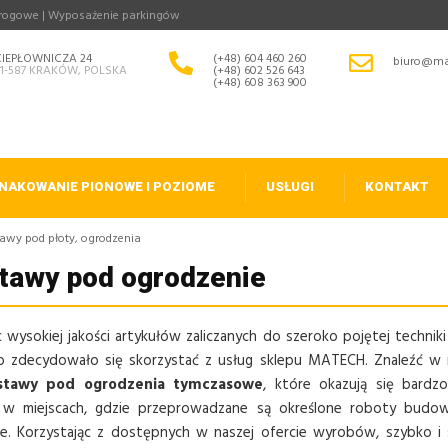
drogowe | Wyposażenie parkingów
CIEPŁOWNICZA 24
(+48) 604 460 260
biuro@ma
31-587 KRAKÓW, POLSKA
(+48) 602 526 643
(+48) 608 363 900
NAKOWANIE PIONOWE I POZIOME
USŁUGI
KONTAKT
awy pod płoty, ogrodzenia
tawy pod ogrodzenie
 wysokiej jakości artykułów zaliczanych do szeroko pojętej technik
b zdecydowało się skorzystać z usług sklepu MATECH. Znaleźć w
stawy pod ogrodzenia tymczasowe
, które okazują się bard
 w miejscach, gdzie przeprowadzane są określone roboty budo
. Korzystając z dostępnych w naszej ofercie wyrobów, szybko i 