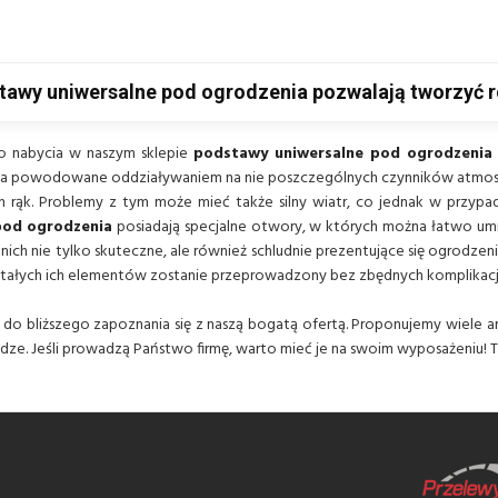
tawy uniwersalne pod ogrodzenia pozwalają tworzyć r
o nabycia w naszym sklepie
podstawy uniwersalne pod ogrodzenia
a powodowane oddziaływaniem na nie poszczególnych czynników atmosfery
ich rąk. Problemy z tym może mieć także silny wiatr, co jednak w przy
pod
ogrodzenia
posiadają specjalne otwory, w których można łatwo umie
nich nie tylko skuteczne, ale również schludnie prezentujące się ogrodze
tałych ich elementów zostanie przeprowadzony bez zbędnych komplikacji, 
do bliższego zapoznania się z naszą bogatą ofertą. Proponujemy wiele 
dze. Jeśli prowadzą Państwo firmę, warto mieć je na swoim wyposażeniu! T