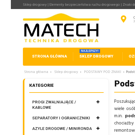
Sklep drogowy | Elementy bezpieczeństwa ruchu drogowego | Znaki 
NAJLEPSZY!
STRONA GŁÓWNA
SKLEP DROGOWY
OZ
Strona główna
›
Sklep drogowy
›
PODSTAWY POD ZNAKI
›
Podst
Pods
KATEGORIE
Poszukując
PROGI ZWALNIAJĄCE /
KABLOWE
wiele osó
m.in.
pod
SEPARATORY I OGRANICZNIKI
chociażby
AZYLE DROGOWE / MINIRONDA
remontowe