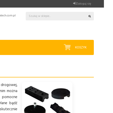
Zaloguj się
tech.com.pl
KOSZYK
i drogowej,
 nim można
zo pomocne
wlane bądź
skutecznie