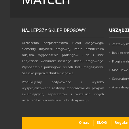
NAJLEPSZY SKLEP DROGOWY
URZĄDZE
Urządzenia bezpieczeństwa ruchu drogowego,
Zestawy m
elementy inżynierii drogowej, mała architektura
Bezpieczne 
miejska, wyposażenie parkingów - to i inne
znajdziecie wewnątrz naszego sklepu drogowego.
Progi zwal
Wyposażenia parkingów, osiedli, hal i magazynów.
Modułowe p
Szeroko pojęta technika drogowa.
Separator
Produkujemy dedykowane i wysoko
Azyle dro
wyspecjalizowane zestawy montażowe do progów
zwalniających, separatorów i wszelkich innych
urządzeń bezpieczeństwa ruchu drogowego.
O nas
BLOG
Regula