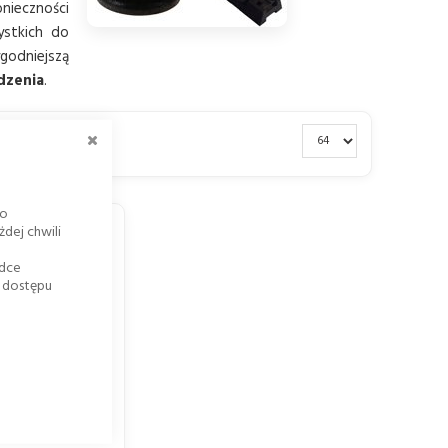
ieczności
ystkich do
ygodniejszą
dzenia
.
ZAMKNIJ
go
dej chwili
adce
k dostępu
STAWA POD
ENIA PCV P023
 zł
ł