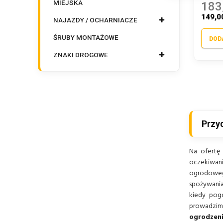
MIEJSKA
183
149,0
NAJAZDY / OCHARNIACZE
ŚRUBY MONTAŻOWE
DOD
ZNAKI DROGOWE
Przy
Na ofertę
oczekiwan
ogrodowego
spożywania
kiedy pogo
prowadzimy
ogrodzen