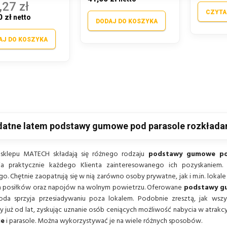
,27 zł
CZYTA
0 zł
DODAJ DO KOSZYKA
AJ DO KOSZYKA
datne latem podstawy gumowe pod parasole rozkłada
 sklepu MATECH składają się różnego rodzaju
podstawy gumowe po
ia praktycznie każdego Klienta zainteresowanego ich pozyskaniem
. Chętnie zaopatrują się w nią zarówno osoby prywatne, jak i m.in. lok
 posiłków oraz napojów na wolnym powietrzu. Oferowane
podstawy 
da sprzyja przesiadywaniu poza lokalem. Podobnie zresztą, jak wsz
 już od lat, zyskując uznanie osób ceniących możliwość nabycia w atrakcy
ie
i parasole. Można wykorzystywać je na wiele różnych sposobów.