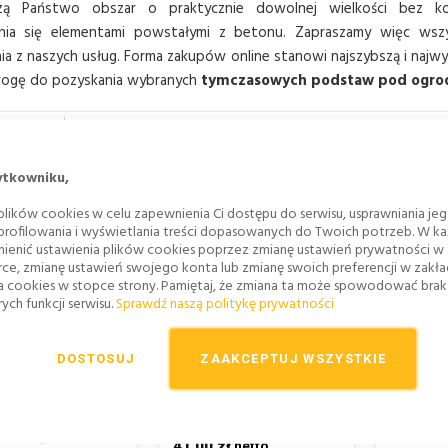
czą Państwo obszar o praktycznie dowolnej wielkości bez kon
nia się elementami powstałymi z betonu. Zapraszamy więc wsz
ia z naszych usług. Forma zakupów online stanowi najszybszą i najw
rogę do pozyskania wybranych
tymczasowych podstaw pod ogro
IATKA
LISTA
Sortuj wg
OBACZ
ZOBACZ
ytkowniku,
lików cookies w celu zapewnienia Ci dostępu do serwisu, usprawniania je
 profilowania i wyświetlania treści dopasowanych do Twoich potrzeb. W każ
ienić ustawienia plików cookies poprzez zmianę ustawień prywatności w
rce, zmianę ustawień swojego konta lub zmianę swoich preferencji w zakł
a cookies w stopce strony. Pamiętaj, że zmiana ta może spowodować bra
ych funkcji serwisu.
Sprawdź naszą politykę prywatności
DOSTOSUJ
ZAAKCEPTUJ WSZYSTKIE
TAWA PARASOLA
PODSTAWA POD PŁOTY
POD
OWEGO - P027R -
(OGRODZENIA) PCV
OGRODZ
NIWERSALNA
P014
50,43
ODSTAWA PCV
50,43 zł
41,00 z
OKRĄGŁA
41,00 zł