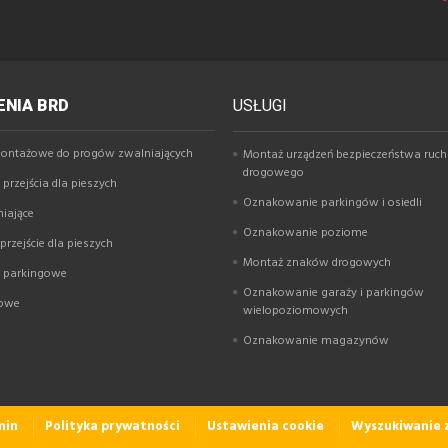
NIA BRD
USŁUGI
ontażowe do progów zwalniających
Montaż urządzeń bezpieczeństwa ruc
drogowego
przejścia dla pieszych
Oznakowanie parkingów i osiedli
niające
Oznakowanie poziome
rzejście dla pieszych
Montaż znaków drogowych
y parkingowe
Oznakowanie garaży i parkingów
gowe
wielopoziomowych
Oznakowanie magazynów
min
Polityka prywatności
Ustawienia cookie
Wyszukiwanie