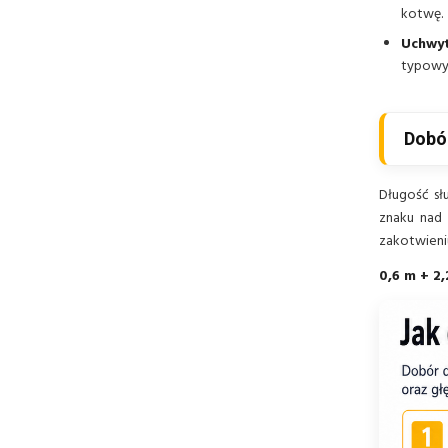
kotwę.
Uchwyt
typowy
Dobó
Długość sł
znaku nad
zakotwien
0,6 m + 2,