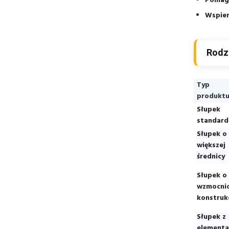
Pomaga
Wspier
Rodz
Typ
produkt
Słupek
standar
Słupek o
większej
średnicy
Słupek o
wzmocnio
konstrukc
Słupek z
elementa