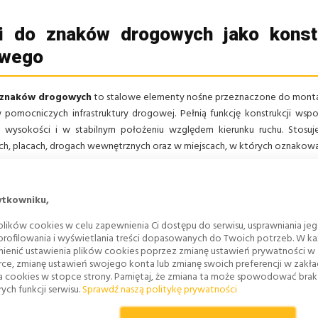
i do znaków drogowych jako konst
owego
 znaków drogowych
to stalowe elementy nośne przeznaczone do montaż
pomocniczych infrastruktury drogowej. Pełnią funkcję konstrukcji ws
wysokości i w stabilnym położeniu względem kierunku ruchu. Stosuje 
h, placach, drogach wewnętrznych oraz w miejscach, w których oznakowan
metry techniczne słupków pod znaki drogowe
ytkowniku,
lików cookies w celu zapewnienia Ci dostępu do serwisu, usprawniania je
ał:
stal ocynkowana.
 profilowania i wyświetlania treści dopasowanych do Twoich potrzeb. W każ
ienić ustawienia plików cookies poprzez zmianę ustawień prywatności w
ść:
typowo od 3,5 m wzwyż.
rce, zmianę ustawień swojego konta lub zmianę swoich preferencji w zakł
a cookies w stopce strony. Pamiętaj, że zmiana ta może spowodować bra
a:
od fi 60,2 mm wzwyż.
ych funkcji serwisu.
Sprawdź naszą politykę prywatności
 ścianki:
2 mm w wariancie standardowym.