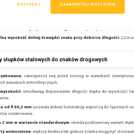
ybilność:
ze wszystkimi typowymi uchwytami i obejmami stosowanymi 
DOSTOSUJ
ZAAKCEPTUJ WSZYSTKIE
 montażu:
zakotwienie w podłożu, zabetonowanie lub obsypanie odpo
ty montażowe:
kotwa i zaślepka, jeśli występują w danym wariancie zest
ość osadzenia przy doborze długości:
co najmniej 0,7 m.
lna wysokość dolnej krawędzi znaku przy doborze długości:
2,2 m n
y słupków stalowych do znaków drogowych
cynkowana:
zabezpiecza rurę przed korozją w warunkach zewnętrznyc
ch warunkach atmosferycznych.
wysokości:
umożliwiają dopasowanie długości słupka do wysokości ta
enia.
ca od fi 60,2 mm:
pozwala dobrać konstrukcję wsporczą do typowych zna
tów oznakowania.
a 2 mm w wariancie standardowym:
określa podstawowy wariant słup
ty wzmocnione:
większa średnica lub grubsza ścianka mogą być stosowa