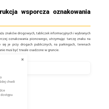
rukcja wsporcza oznakowania
u znaków drogowych, tabliczek informacyjnych i wybranych
porczej oznakowania pionowego, utrzymując tarczę znaku na
się je przy drogach publicznych, na parkingach, terenach
ie musi być trwale osadzone w gruncie.
ZAMKNIJ
go
dej chwili
adce
k dostępu