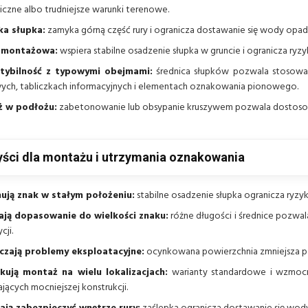
czne albo trudniejsze warunki terenowe.
ka słupka:
zamyka górną część rury i ogranicza dostawanie się wody opad
 montażowa:
wspiera stabilne osadzenie słupka w gruncie i ogranicza ry
ybilność z typowymi obejmami:
średnica słupków pozwala stosow
ch, tabliczkach informacyjnych i elementach oznakowania pionowego.
 w podłożu:
zabetonowanie lub obsypanie kruszywem pozwala dostoso
ści dla montażu i utrzymania oznakowania
ują znak w stałym położeniu:
stabilne osadzenie słupka ogranicza ryzy
ają dopasowanie do wielkości znaku:
różne długości i średnice pozwa
cji.
czają problemy eksploatacyjne:
ocynkowana powierzchnia zmniejsza po
kują montaż na wielu lokalizacjach:
warianty standardowe i wzmocn
ących mocniejszej konstrukcji.