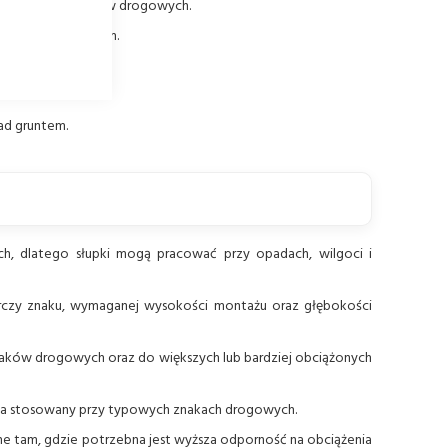
do montażu znaków drogowych.
wiednim kruszywem.
awu.
ad gruntem.
h, dlatego słupki mogą pracować przy opadach, wilgoci i
rczy znaku, wymaganej wysokości montażu oraz głębokości
ków drogowych oraz do większych lub bardziej obciążonych
ka stosowany przy typowych znakach drogowych.
ne tam, gdzie potrzebna jest wyższa odporność na obciążenia