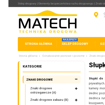
Sklep drogowy | Elementy bezpieczeństwa ruchu drogowego | Znaki 
NAJLEPSZY!
STRONA GŁÓWNA
SKLEP DROGOWY
OZ
Strona główna
›
Oznakowanie pionowe i poziome
›
Znaki drog
Słup
KATEGORIE
Słupki do
ZNAKI DROGOWE
prywatnych.
kamery mon
Znaki drogowe
ostrzegawcze (A)
średnic poz
średnica r
Znaki drogowe zakazu (B)
kruszywem, 