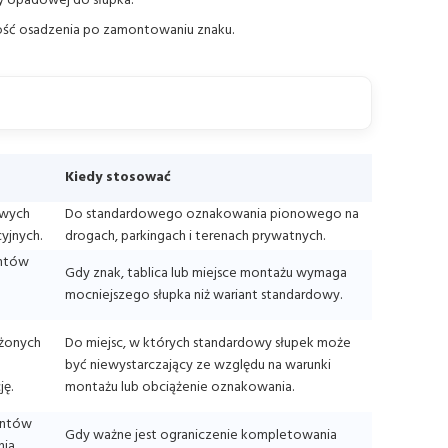
y opadowej do słupka.
ność osadzenia po zamontowaniu znaku.
Kiedy stosować
owych
Do standardowego oznakowania pionowego na
yjnych.
drogach, parkingach i terenach prywatnych.
entów
Gdy znak, tablica lub miejsce montażu wymaga
mocniejszego słupka niż wariant standardowy.
ażonych
Do miejsc, w których standardowy słupek może
być niewystarczający ze względu na warunki
ę.
montażu lub obciążenie oznakowania.
entów
Gdy ważne jest ograniczenie kompletowania
nia