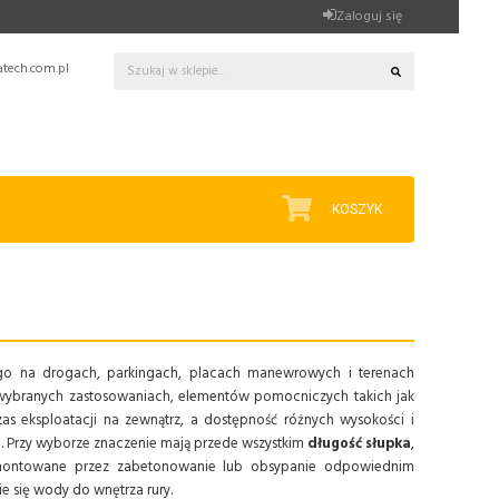
Zaloguj się
tech.com.pl
KOSZYK
o na drogach, parkingach, placach manewrowych i terenach
w wybranych zastosowaniach, elementów pomocniczych takich jak
as eksploatacji na zewnątrz, a dostępność różnych wysokości i
a. Przy wyborze znaczenie mają przede wszystkim
długość słupka
,
ć montowane przez zabetonowanie lub obsypanie odpowiednim
e się wody do wnętrza rury.