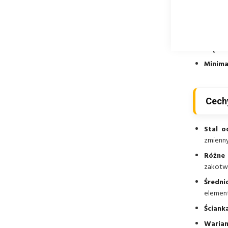
Kompat
Sposób
Elemen
Głębok
Minima
Cech
Stal o
zmienny
Różne 
zakotwi
Średni
elemen
Ściank
Warian