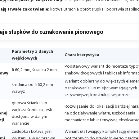
ją zabezpieczyć wnętrze rury:
zaślepka ogranicza dostawanie się wod
ają trwałe zakotwienie:
kotwa utrudnia obrót słupka i poprawia stabil
aje słupków do oznakowania pionowego
Parametry z danych
Charakterystyka
u
wejściowych
Podstawowy wariant do montażu typ
fi 60,2 mm, ścianka 2 mm
dowy
znaków drogowych i tabliczek informac
Wariant dobierany do większych elem
średnica od fi 60,2 mm
oznakowania lub miejsc wymagających
wzwyż
sztywniejszej konstrukcji wsporczej.
grubsza ścianka lub
Rozwiązanie do lokalizacji bardziej nar
większa średnica, jeśli
nej
na oddziaływanie wiatru, uszkodzenia
dostępna w danym
ji
mechaniczne lub intensywną eksploatacj
wariancie
zaślepka i kotwa, jeśli
Wariant ułatwiający kompletację elem
mi
występują w wybranym
potrzebnych do prawidłowego osadze