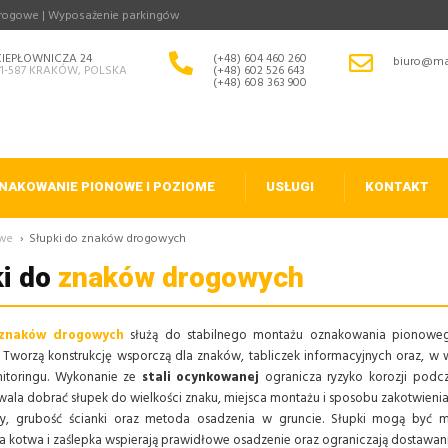
drogowe | Wyposażenie parkingów
CIEPŁOWNICZA 24
(+48) 604 460 260
biuro@ma
31-587 KRAKÓW, POLSKA
(+48) 602 526 643
(+48) 608 363 900
NAKOWANIE PIONOWE I POZIOME
USŁUGI
KONTAKT
owe
›
Słupki do znaków drogowych
ki do
znaków drogowych
znaków drogowych
służą do stabilnego montażu oznakowania pionoweg
 Tworzą konstrukcję wsporczą dla znaków, tabliczek informacyjnych oraz, 
itoringu. Wykonanie ze
stali ocynkowanej
ogranicza ryzyko korozji podcz
wala dobrać słupek do wielkości znaku, miejsca montażu i sposobu zakotwieni
ury, grubość ścianki oraz metoda osadzenia w gruncie. Słupki mogą by
a kotwa i zaślepka wspierają prawidłowe osadzenie oraz ograniczają dostawani