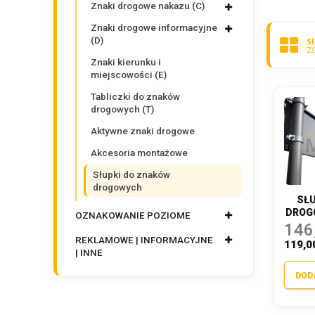
Znaki drogowe nakazu (C)
Znaki drogowe informacyjne
(D)
S
Z
Znaki kierunku i
miejscowości (E)
Tabliczki do znaków
drogowych (T)
Aktywne znaki drogowe
Akcesoria montażowe
Słupki do znaków
drogowych
SŁU
DROGO
OZNAKOWANIE POZIOME
146
REKLAMOWE | INFORMACYJNE
119,0
| INNE
DOD