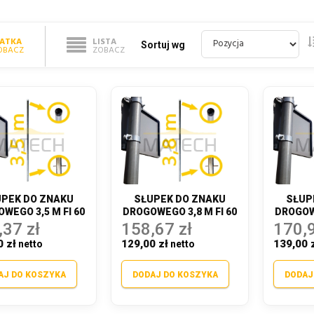
IATKA
LISTA
Sortuj wg
OBACZ
ZOBACZ
PEK DO ZNAKU
SŁUPEK DO ZNAKU
SŁUP
WEGO 3,5 M FI 60
DROGOWEGO 3,8 M FI 60
DROGOWE
,37 zł
158,67 zł
170,9
0 zł
129,00 zł
139,00 
AJ DO KOSZYKA
DODAJ DO KOSZYKA
DODAJ