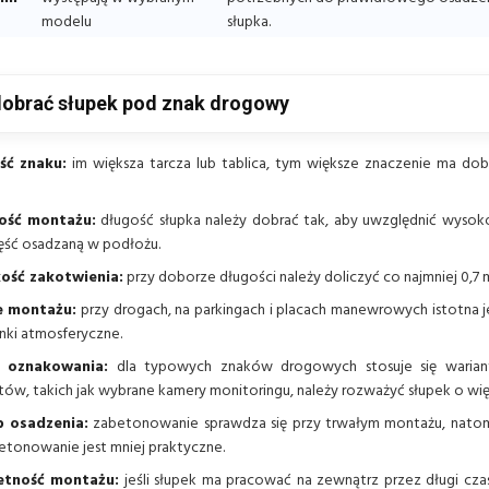
modelu
słupka.
dobrać słupek pod znak drogowy
ść znaku:
im większa tarcza lub tablica, tym większe znaczenie ma dobó
ość montażu:
długość słupka należy dobrać tak, aby uwzględnić wysok
ęść osadzaną w podłożu.
ość zakotwienia:
przy doborze długości należy doliczyć co najmniej 0,7 
e montażu:
przy drogach, na parkingach i placach manewrowych istotna 
nki atmosferyczne.
 oznakowania:
dla typowych znaków drogowych stosuje się wariant
ów, takich jak wybrane kamery monitoringu, należy rozważyć słupek o więk
 osadzenia:
zabetonowanie sprawdza się przy trwałym montażu, nato
etonowanie jest mniej praktyczne.
tność montażu:
jeśli słupek ma pracować na zewnątrz przez długi cza