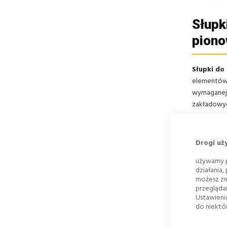
Słupk
pion
Słupki do
elementów 
wymaganej 
zakładowyc
Para
Drogi uż
używamy p
Materi
działania,
możesz zm
Wysoko
przegląda
Ustawieni
Średnic
do niektór
Grubość