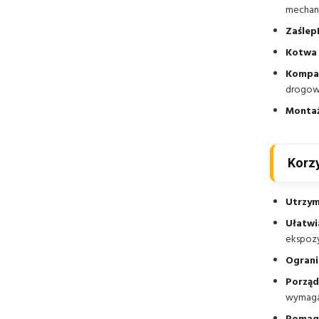
mechani
Zaślep
Kotwa
Kompat
drogowy
Montaż
Korzy
Utrzym
Ułatwi
ekspozy
Ograni
Porząd
wymagaj