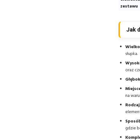
zestawu
Jak 
Wielko
słupka.
Wysok
oraz cz
Głębok
Miejsc
na waru
Rodzaj
element
Sposób
gdzie b
Komple