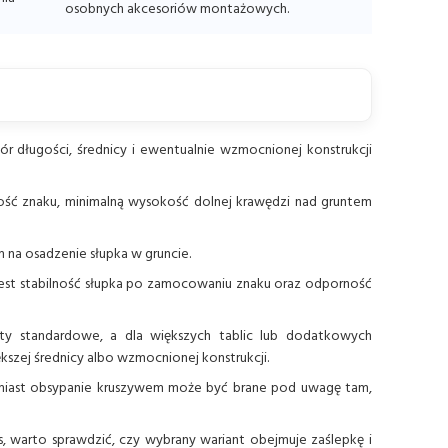
osobnych akcesoriów montażowych.
r długości, średnicy i ewentualnie wzmocnionej konstrukcji
ość znaku, minimalną wysokość dolnej krawędzi nad gruntem
m na osadzenie słupka w gruncie.
jest stabilność słupka po zamocowaniu znaku oraz odporność
y standardowe, a dla większych tablic lub dodatkowych
szej średnicy albo wzmocnionej konstrukcji.
miast obsypanie kruszywem może być brane pod uwagę tam,
s, warto sprawdzić, czy wybrany wariant obejmuje zaślepkę i