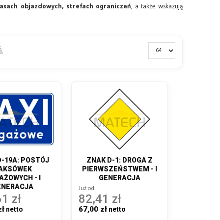
rasach objazdowych, strefach ograniczeń
, a także wskazują
D-19A: POSTÓJ
ZNAK D-1: DROGA Z
AKSÓWEK
PIERWSZEŃSTWEM - I
AŻOWYCH - I
GENERACJA
ENERACJA
Już od
1 zł
82,41 zł
zł
67,00 zł