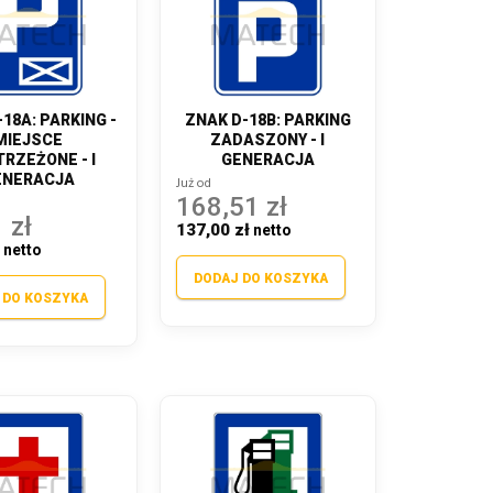
18A: PARKING -
ZNAK D-18B: PARKING
MIEJSCE
ZADASZONY - I
RZEŻONE - I
GENERACJA
ENERACJA
Już od
168,51 zł
 zł
137,00 zł
ł
DODAJ DO KOSZYKA
 DO KOSZYKA