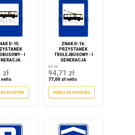
NAK D-15:
ZNAK D-16:
ZYSTANEK
PRZYSTANEK
OBUSOWY - I
TROLEJBUSOWY - I
ENERACJA
GENERACJA
Już od
 zł
94,71 zł
ł
77,00 zł
 DO KOSZYKA
DODAJ DO KOSZYKA