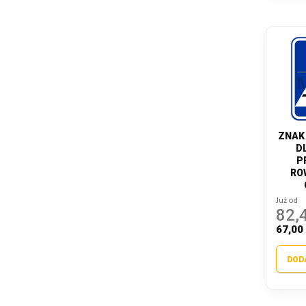
ZNAK 
D
P
RO
Już od
82,4
67,00 
DOD