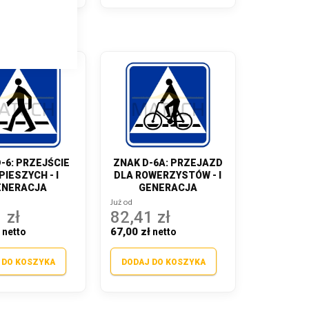
-6: PRZEJŚCIE
ZNAK D-6A: PRZEJAZD
PIESZYCH - I
DLA ROWERZYSTÓW - I
ENERACJA
GENERACJA
Już od
 zł
82,41 zł
ł
67,00 zł
 DO KOSZYKA
DODAJ DO KOSZYKA