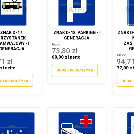
ZNAK D-17:
ZNAK D-18: PARKING - I
ZNAK D-
PRZYSTANEK
GENERACJA
AMWAJOWY - I
ZAST
Już od
GENERACJA
G
73,80 zł
Już od
60,00 zł
1 zł
94,71
zł
77,00 z
DODAJ DO KOSZYKA
AJ DO KOSZYKA
DODAJ