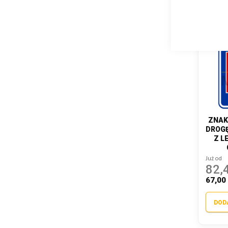
ZNAK
DROGĘ
Z L
Już od
82,4
67,00 
DOD