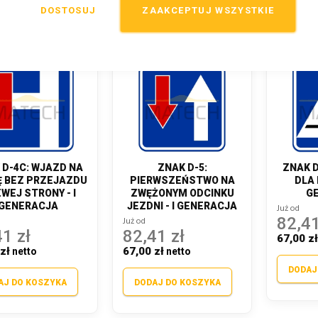
DOSTOSUJ
ZAAKCEPTUJ WSZYSTKIE
 D-4C: WJAZD NA
ZNAK D-5:
ZNAK D
 BEZ PRZEJAZDU
PIERWSZEŃSTWO NA
DLA 
EWEJ STRONY - I
ZWĘŻONYM ODCINKU
G
GENERACJA
JEZDNI - I GENERACJA
Już od
82,41
Już od
1 zł
82,41 zł
67,00 z
zł
67,00 zł
DODAJ
AJ DO KOSZYKA
DODAJ DO KOSZYKA