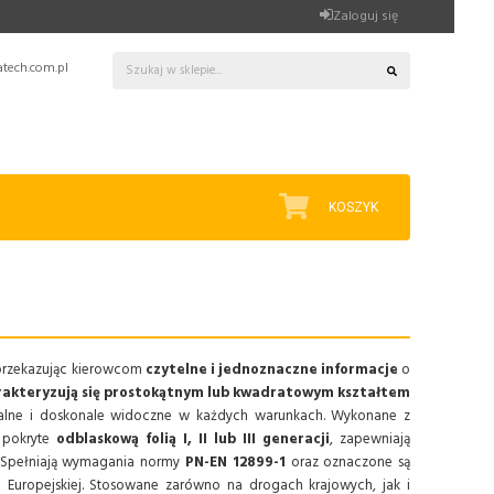
Zaloguj się
tech.com.pl
KOSZYK
 przekazując kierowcom
czytelne i jednoznaczne informacje
o
akteryzują się prostokątnym lub kwadratowym kształtem
walne i doskonale widoczne w każdych warunkach. Wykonane z
 pokryte
odblaskową folią I, II lub III generacji
, zapewniają
 Spełniają wymagania normy
PN-EN 12899-1
oraz oznaczone są
 Europejskiej. Stosowane zarówno na drogach krajowych, jak i