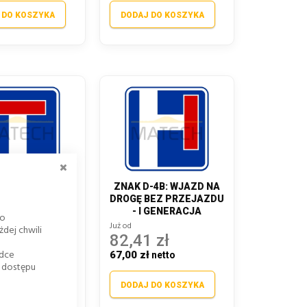
 DO KOSZYKA
DODAJ DO KOSZYKA
ZAMKNIJ
-4A: DROGA BEZ
ZNAK D-4B: WJAZD NA
EJAZDU - I
DROGĘ BEZ PRZEJAZDU
ENERACJA
- I GENERACJA
go
Już od
dej chwili
 zł
82,41 zł
adce
ł
67,00 zł
k dostępu
 DO KOSZYKA
DODAJ DO KOSZYKA