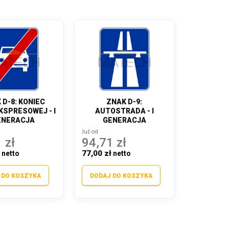
 D-8: KONIEC
ZNAK D-9:
KSPRESOWEJ - I
AUTOSTRADA - I
ENERACJA
GENERACJA
Już od
 zł
94,71 zł
ł
77,00 zł
 DO KOSZYKA
DODAJ DO KOSZYKA