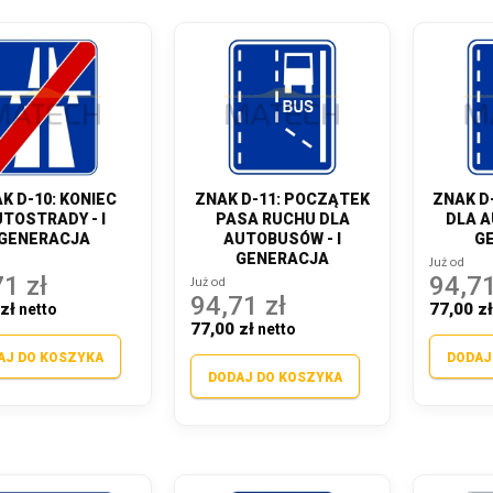
K D-10: KONIEC
ZNAK D-11: POCZĄTEK
ZNAK D
TOSTRADY - I
PASA RUCHU DLA
DLA A
GENERACJA
AUTOBUSÓW - I
G
GENERACJA
Już od
1 zł
94,71
Już od
94,71 zł
zł
77,00 z
77,00 zł
AJ DO KOSZYKA
DODAJ
DODAJ DO KOSZYKA