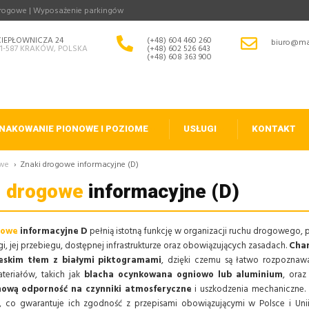
drogowe | Wyposażenie parkingów
CIEPŁOWNICZA 24
(+48) 604 460 260
biuro@ma
31-587 KRAKÓW, POLSKA
(+48) 602 526 643
(+48) 608 363 900
NAKOWANIE PIONOWE I POZIOME
USŁUGI
KONTAKT
owe
›
Znaki drogowe informacyjne (D)
i drogowe
informacyjne (D)
gowe
informacyjne D
pełnią istotną funkcję w organizacji ruchu drogowego,
i, jej przebiegu, dostępnej infrastrukturze oraz obowiązujących zasadach.
Char
ieskim tłem z białymi piktogramami
, dzięki czemu są łatwo rozpozna
teriałów, takich jak
blacha ocynkowana ogniowo lub aluminium
, oraz
nową odporność na czynniki atmosferyczne
i uszkodzenia mechaniczne.
, co gwarantuje ich zgodność z przepisami obowiązującymi w Polsce i Unii