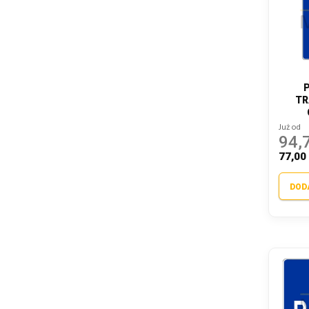
TR
Już od
94,7
77,00 
DOD