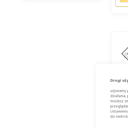
DOD
ZN
Drogi uż
PIER
używamy p
działania,
Już od
możesz zm
82,4
przegląda
Ustawieni
67,00 
do niektór
DOD