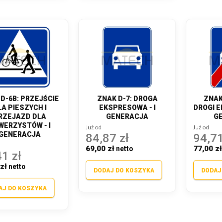
D-6B: PRZEJŚCIE
ZNAK D-7: DROGA
ZNAK
LA PIESZYCH I
EKSPRESOWA - I
DROGI E
RZEJAZD DLA
GENERACJA
G
WERZYSTÓW - I
Już od
Już od
GENERACJA
84,87 zł
94,71
69,00 zł
77,00 z
1 zł
zł
DODAJ DO KOSZYKA
DODAJ
AJ DO KOSZYKA