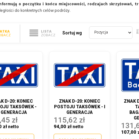
nformują o początku i końcu miejscowości, rodzajach skrzyżowań, t
dległości do konkretnych celów podróży.
IATKA
LISTA
Sortuj wg
OBACZ
ZOBACZ
K D-20: KONIEC
ZNAK D-20: KONIEC
ZNAK 
OJU TAKSÓWEK -
POSTOJU TAKSÓWEK - I
T
I GENERACJA
GENERACJA
BAG
G
,45 zł
115,62 zł
131,6
0 zł
94,00 zł
107,00 