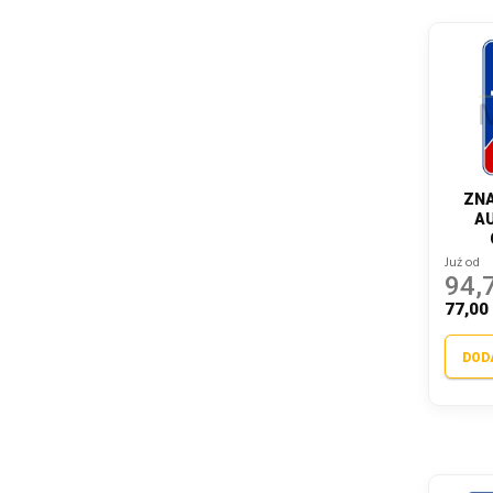
ZNA
AU
Już od
94,7
77,00 
DOD