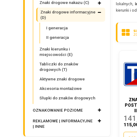
Znaki drogowe nakazu (C)
lokalnych,
i
kierunki i o
Znaki drogowe informacyjne
(D)
I generacja
S
Z
II generacja
Znaki kierunku i
miejscowości (E)
Tabliczki do znaków
drogowych (T)
Aktywne znaki drogowe
Akcesoria montażowe
Słupki do znaków drogowych
ZNA
POST
OZNAKOWANIE POZIOME
I
141
REKLAMOWE | INFORMACYJNE
115,0
| INNE