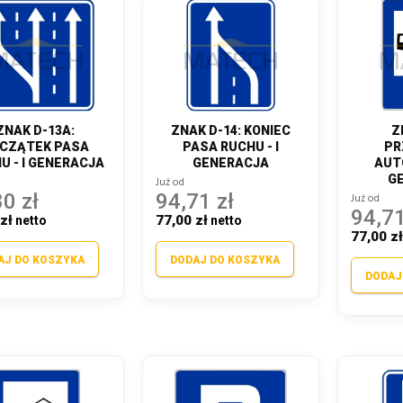
ZNAK D-13A:
ZNAK D-14: KONIEC
Z
CZĄTEK PASA
PASA RUCHU - I
PR
U - I GENERACJA
GENERACJA
AUT
G
Już od
0 zł
94,71 zł
Już od
94,71
zł
77,00 zł
77,00 z
AJ DO KOSZYKA
DODAJ DO KOSZYKA
DODAJ