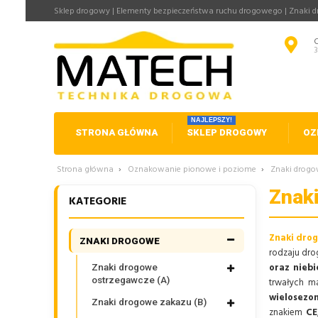
Sklep drogowy | Elementy bezpieczeństwa ruchu drogowego | Znaki 
NAJLEPSZY!
STRONA GŁÓWNA
SKLEP DROGOWY
OZ
Strona główna
›
Oznakowanie pionowe i poziome
›
Znaki drog
Znak
KATEGORIE
Znaki dro
ZNAKI DROGOWE
rodzaju drog
oraz nieb
Znaki drogowe
ostrzegawcze (A)
trwałych ma
wielosezo
Znaki drogowe zakazu (B)
znakiem
CE