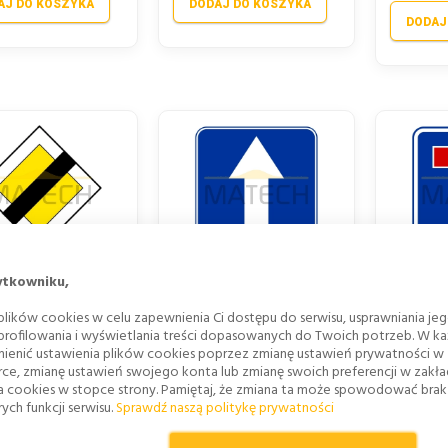
AJ DO KOSZYKA
DODAJ DO KOSZYKA
DODAJ
AK D-2: KONIEC
ZNAK D-3: DROGA
ZNAK D
ytkowniku,
DROGI Z
JEDNOKIERUNKOWA - I
PRZ
WSZEŃSTWEM - I
GENERACJA
G
lików cookies w celu zapewnienia Ci dostępu do serwisu, usprawniania je
GENERACJA
Już od
Już od
 profilowania i wyświetlania treści dopasowanych do Twoich potrzeb. W każ
82,41 zł
82,41
ienić ustawienia plików cookies poprzez zmianę ustawień prywatności w
1 zł
rce, zmianę ustawień swojego konta lub zmianę swoich preferencji w zakł
67,00 zł
67,00 z
a cookies w stopce strony. Pamiętaj, że zmiana ta może spowodować bra
zł
ych funkcji serwisu.
Sprawdź naszą politykę prywatności
DODAJ DO KOSZYKA
DODAJ
AJ DO KOSZYKA