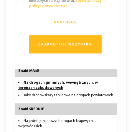
niektórych funkcji serwisu.
Sprawdź naszą
Przewidziana kategorie dróg i miejsca zastosowania
politykę prywatności
Znaki MINI
DOSTOSUJ
Na tablicach kierujących i słupkach przeszkodowych
W terenie zabudowanym, gdy warunki nie pozwalają
na zastosowanie znaków większych (lub zastosowanie
znaków większych pogorszy widoczność pieszych w
ZAAKCEPTUJ WSZYSTKIE
rejonie przejść dla pieszych)
Na wąskich uliczkach zabytkowych miast
Znaki MAŁE
Na drogach gminnych, wewnętrznych, w
terenach zabudowanych
Jako drogowskazy tablicowe na drogach powiatowych
Znaki ŚREDNIE
Na jedno-jezdniowych drogach krajowych i
wojewódzkich