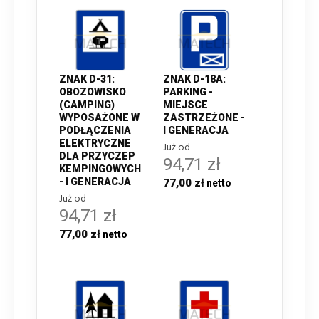
ZNAK D-31:
ZNAK D-18A:
OBOZOWISKO
PARKING -
(CAMPING)
MIEJSCE
WYPOSAŻONE W
ZASTRZEŻONE -
PODŁĄCZENIA
I GENERACJA
ELEKTRYCZNE
Już od
DLA PRZYCZEP
94,71 zł
KEMPINGOWYCH
- I GENERACJA
77,00 zł
Już od
94,71 zł
77,00 zł