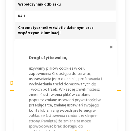
Współczynnik odblasku
RA 1
Chromatyczność w świetle dziennym oraz
współczynnik luminacji
ZAMKNI
CR1
Odporność na korozję
Drogi użytkowniku,
używamy plików cookies w celu
SP1, Stal, powlekana ogniowo i lakierowana
zapewnienia Ci dostępu do serwisu,
usprawniania jego działania, profilowania i
DOBÓR WIELKOŚCI ZNAKÓW DROGOWYCH
wyświetlania treści dopasowanych do
Twoich potrzeb. W każdej chwili możesz
zmienić ustawienia plików cookies
Skrócone zasady doboru wielkości znaków w zależności
poprzez zmianę ustawień prywatności w
przeglądarce, zmianę ustawień swojego
od rodzaju drogi i usytuowania znaku w tabeli poniżej:
konta lub zmianę swoich preferencji w
zakładce Ustawienia cookies w stopce
strony. Pamiętaj, że zmiana ta może
Grupa wielkości znaku
spowodować brak dostępu do