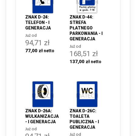
ZNAK D-24:
ZNAK D-44:
TELEFON - I
STREFA
GENERACJA
PŁATNEGO
PARKOWANIA - I
Już od
GENERACJA
94,71 zł
Już od
77,00 zł
168,51 zł
137,00 zł
ZNAK D-26A:
ZNAK D-26C:
WULKANIZACJA
TOALETA
- I GENERACJA
PUBLICZNA - I
GENERACJA
Już od
Już od