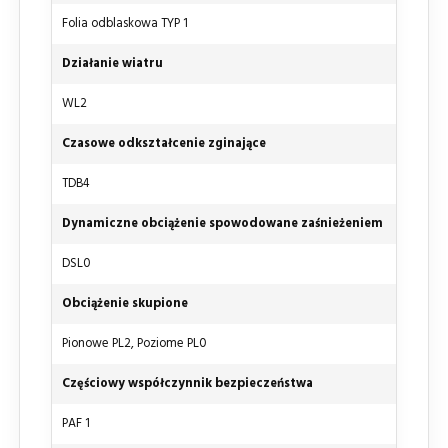
Folia odblaskowa TYP 1
Działanie wiatru
WL2
Czasowe odkształcenie zginające
TDB4
Dynamiczne obciążenie spowodowane zaśnieżeniem
DSL0
Obciążenie skupione
Pionowe PL2, Poziome PL0
Częściowy współczynnik bezpieczeństwa
PAF 1