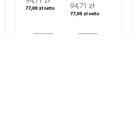
94,71 zł
94,71 zł
77,00 zł
77,00 zł
ZNAK D-27:
ZNAK D-14:
BUFET LUB
KONIEC PASA
KAWIARNIA - I
RUCHU - I
GENERACJA
GENERACJA
Już od
Już od
94,71 zł
94,71 zł
77,00 zł
77,00 zł