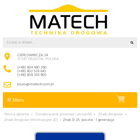
CIEPŁOWNICZA 24
31-587 KRAKÓW, POLSKA
(+48) 604 460 260
(+48) 602 526 643
(+48) 608 363 900
biuro@matech.com.pl
Menu
Strona główna
›
Oznakowanie pionowe i poziome
›
Znaki drogowe
›
Znaki drogowe informacyjne (D)
›
Znak D-25: poczta - I generacja