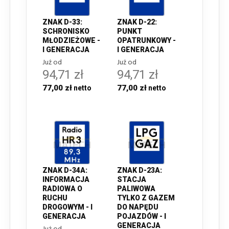
ZNAK D-33:
ZNAK D-22:
SCHRONISKO
PUNKT
MŁODZIEŻOWE -
OPATRUNKOWY -
I GENERACJA
I GENERACJA
Już od
Już od
94,71 zł
94,71 zł
77,00 zł
77,00 zł
ZNAK D-34A:
ZNAK D-23A:
INFORMACJA
STACJA
RADIOWA O
PALIWOWA
RUCHU
TYLKO Z GAZEM
DROGOWYM - I
DO NAPĘDU
GENERACJA
POJAZDÓW - I
GENERACJA