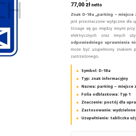
77,00 zł
Znak D-18a „parking – miejsce 
jest przeznaczone wyłącznie dla 
Stosuje się go między innymi prz
elektrycznych oraz innych u
odpowiedniego uprawnienia ni
może być uzupełniony znakiem p
zastrzeżonego.
Symbol: D-18a
Typ: znak informacyjny
Nazwa: parking – miejsce 
Folia odblaskowa: Typ 1
Znaczenie: postój dla up
Zastosowanie: wydzielone
Uzupełnienie: tabliczka u