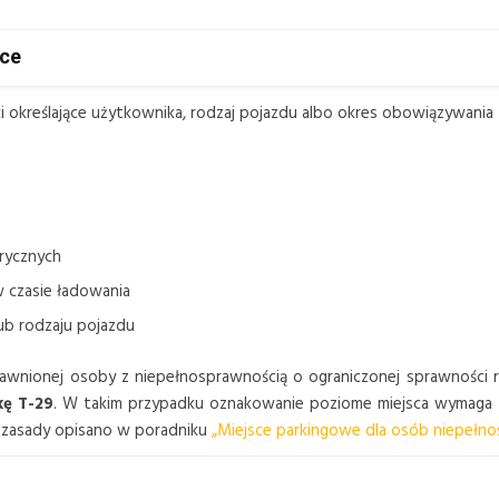
ące
 określające użytkownika, rodzaj pojazdu albo okres obowiązywania z
trycznych
w czasie ładowania
ub rodzaju pojazdu
prawnionej osoby z niepełnosprawnością o ograniczonej sprawności 
kę T-29
. W takim przypadku oznakowanie poziome miejsca wymaga 
 zasady opisano w poradniku
„Miejsce parkingowe dla osób niepełno