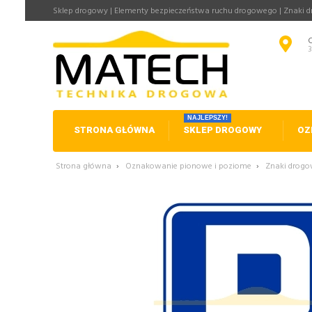
Sklep drogowy | Elementy bezpieczeństwa ruchu drogowego | Znaki 
NAJLEPSZY!
STRONA GŁÓWNA
SKLEP DROGOWY
OZ
Strona główna
›
Oznakowanie pionowe i poziome
›
Znaki drog