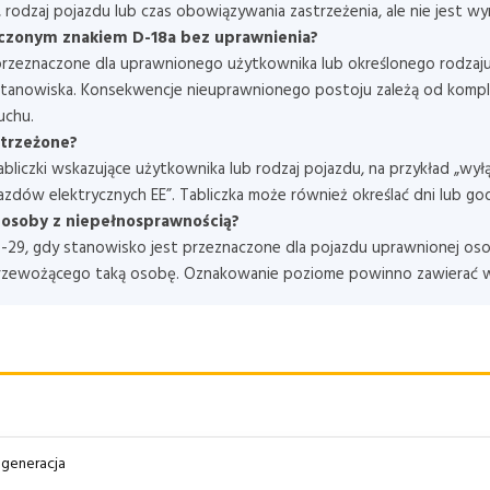
rodzaj pojazdu lub czas obowiązywania zastrzeżenia, ale nie jest 
czonym znakiem D-18a bez uprawnienia?
przeznaczone dla uprawnionego użytkownika lub określonego rodzaju 
stanowiska. Konsekwencje nieuprawnionego postoju zależą od kompl
uchu.
astrzeżone?
iczki wskazujące użytkownika lub rodzaj pojazdu, na przykład „wyłąc
azdów elektrycznych EE”. Tabliczka może również określać dni lub go
a osoby z niepełnosprawnością?
 T-29, gdy stanowisko jest przeznaczone dla pojazdu uprawnionej os
 przewożącego taką osobę. Oznakowanie poziome powinno zawierać w
I generacja