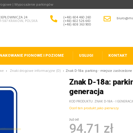
drogowe | Wyposażenie parkingów
CIEPŁOWNICZA 24
(+48) 604 460 260
biuro@ma
31-587 KRAKÓW, POLSKA
(+48) 602 526 643
(+48) 608 363 900
NAKOWANIE PIONOWE I POZIOME
USŁUGI
KONTAKT
owe
›
Znaki drogowe informacyjne (D)
›
Znak D-18a: parking - miejsce zastrzeżone 
Znak D-18a: parkin
generacja
KOD PRODUKTU
ZNAK D-18A - I GENERACJ
Oceń ten produkt jako pierwszy
Już od
94,71 zł