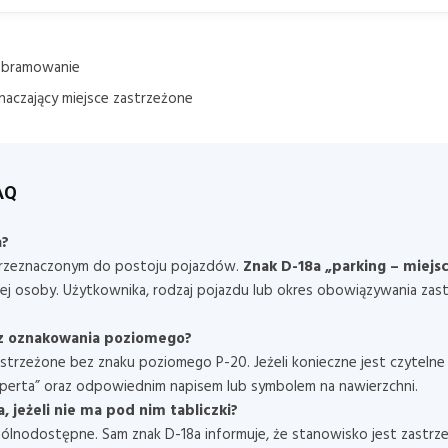
i obramowanie
znaczający miejsce zastrzeżone
AQ
a?
przeznaczonym do postoju pojazdów.
Znak D-18a „parking – miejs
j osoby. Użytkownika, rodzaj pojazdu lub okres obowiązywania zastr
ez oznakowania poziomego?
strzeżone bez znaku poziomego P-20. Jeżeli konieczne jest czyteln
perta” oraz odpowiednim napisem lub symbolem na nawierzchni.
 jeżeli nie ma pod nim tabliczki?
t ogólnodostępne. Sam znak D-18a informuje, że stanowisko jest zastr