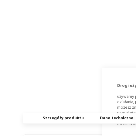
Drogi uż
używamy p
działania,
możesz zm
przegląda
Szczegóły produktu
Dane techniczne
Ustawieni
do niektór