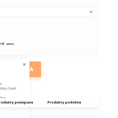
 zł
ZAMKNIJ
 DO KOSZYKA
go
dej chwili
adce
rodukty powiązane
Produkty podobne
k dostępu