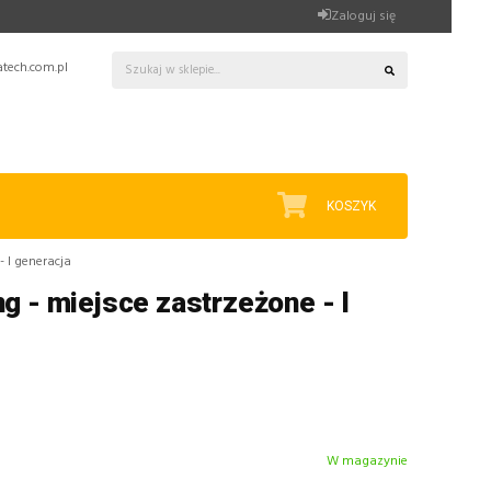
Zaloguj się
tech.com.pl
KOSZYK
- I generacja
g - miejsce zastrzeżone - I
I
W magazynie