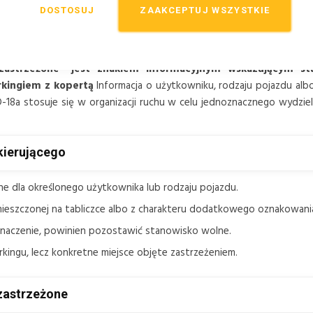
DOSTOSUJ
ZAAKCEPTUJ WSZYSTKIE
zastrzeżone” jest znakiem informacyjnym wskazującym st
rkingiem z kopertą
Informacja o użytkowniku, rodzaju pojazdu alb
18a stosuje się w organizacji ruchu w celu jednoznacznego wydziele
kierującego
e dla określonego użytkownika lub rodzaju pojazdu.
mieszczonej na tabliczce albo z charakteru dodatkowego oznakowani
eznaczenie, powinien pozostawić stanowisko wolne.
ingu, lecz konkretne miejsce objęte zastrzeżeniem.
 zastrzeżone