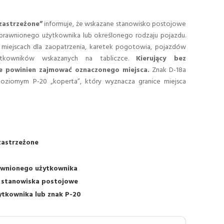
zastrzeżone”
informuje, że wskazane stanowisko postojowe
uprawnionego użytkownika lub określonego rodzaju pojazdu.
y miejscach dla zaopatrzenia, karetek pogotowia, pojazdów
żytkowników wskazanych na tabliczce.
Kierujący bez
e powinien zajmować oznaczonego miejsca.
Znak D-18a
oziomym P-20 „koperta”, który wyznacza granice miejsca
zastrzeżone
rawnionego użytkownika
 stanowiska postojowe
żytkownika lub znak P-20