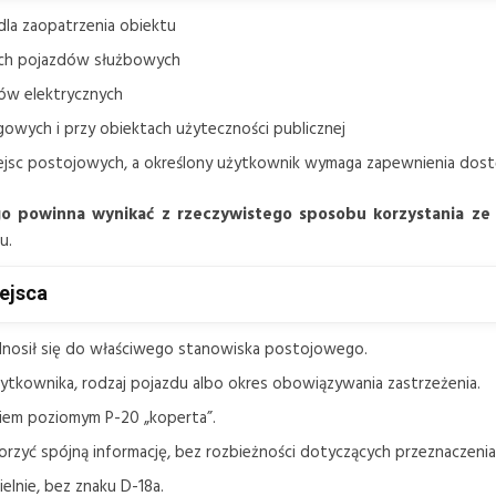
dla zaopatrzenia obiektu
nych pojazdów służbowych
ów elektrycznych
gowych i przy obiektach użyteczności publicznej
iejsc postojowych, a określony użytkownik wymaga zapewnienia dos
o powinna wynikać z rzeczywistego sposobu korzystania ze
u.
iejsca
odnosił się do właściwego stanowiska postojowego.
ytkownika, rodzaj pojazdu albo okres obowiązywania zastrzeżenia.
iem poziomym P-20 „koperta”.
yć spójną informację, bez rozbieżności dotyczących przeznaczenia
lnie, bez znaku D-18a.