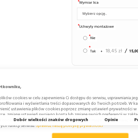
Wymiar lica
Uchwyty montażowe
Nie
18,45 zł
Tak
+
15,00
DODAJ
ytkowniku,
lików cookies w celu zapewnienia Ci dostępu do serwisu, usprawniania je
 profilowania i wyświetlania treści dopasowanych do Twoich potrzeb. W każ
ienić ustawienia plików cookies poprzez zmianę ustawień prywatności w
rce, zmianę ustawień swojego konta lub zmianę swoich preferencji w zakł
Dobór wielkości znaków drogowych
Opinie
P
a cookies w stopce strony. Pamiętaj, że zmiana ta może spowodować bra
ych funkcji serwisu.
Sprawdź naszą politykę prywatności