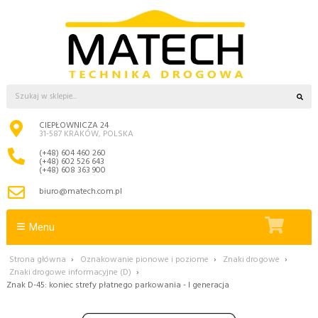
CIEPŁOWNICZA 24
31-587 KRAKÓW, POLSKA
(+48) 604 460 260
(+48) 602 526 643
(+48) 608 363 900
biuro@matech.com.pl
Menu
Strona główna
›
Oznakowanie pionowe i poziome
›
Znaki drogowe
›
Znaki drogowe informacyjne (D)
›
Znak D-45: koniec strefy płatnego parkowania - I generacja