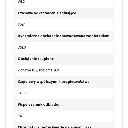
WL2
Czasowe odkształcenie zginające
TDB4
Dynamiczne obciążenie spowodowane zaśnieżeniem
DSL0
Obciążenie skupione
Pionowe PL2, Poziome PL0
Częściowy współczynnik bezpieczeństwa
PAF 1
Współczynnik odblasku
RA 1
Chromatyczność w świetle dziennym oraz