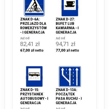
ZNAK D-6A:
ZNAK D-27:
PRZEJAZD DLA
BUFET LUB
ROWERZYSTÓW
KAWIARNIA - I
- I GENERACJA
GENERACJA
Już od
Już od
82,41 zł
94,71 zł
67,00 zł
77,00 zł
ZNAK D-15:
ZNAK D-13A:
PRZYSTANEK
POCZĄTEK
AUTOBUSOWY - I
PASA RUCHU - I
GENERACJA
GENERACJA
Już od
Już od