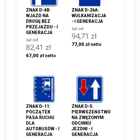
ZNAK D-4B:
ZNAK D-26A:
WJAZD NA
WULKANIZACJA
DROGĘ BEZ
- I GENERACJA
PRZEJAZDU - I
Już od
GENERACJA
94,71 zł
Już od
77,00 zł
82,41 zł
67,00 zł
ZNAK D-11:
ZNAK D-5:
POCZĄTEK
PIERWSZEŃSTWO
PASA RUCHU
NA ZWĘŻONYM
DLA
ODCINKU
AUTOBUSÓW - I
JEZDNI - I
GENERACJA
GENERACJA