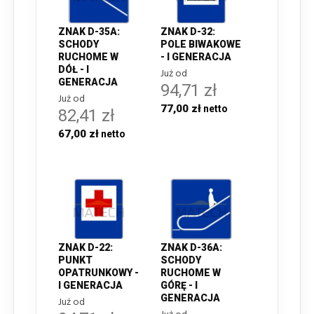
ZNAK D-35A:
ZNAK D-32:
SCHODY
POLE BIWAKOWE
RUCHOME W
- I GENERACJA
DÓŁ - I
Już od
GENERACJA
94,71 zł
Już od
77,00 zł
82,41 zł
67,00 zł
ZNAK D-22:
ZNAK D-36A:
PUNKT
SCHODY
OPATRUNKOWY -
RUCHOME W
I GENERACJA
GÓRĘ - I
GENERACJA
Już od