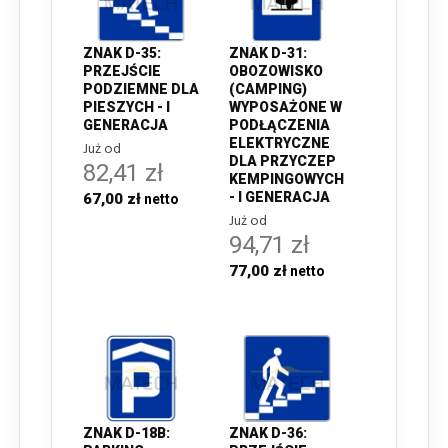
ZNAK D-35:
ZNAK D-31:
PRZEJŚCIE
OBOZOWISKO
PODZIEMNE DLA
(CAMPING)
PIESZYCH - I
WYPOSAŻONE W
GENERACJA
PODŁĄCZENIA
ELEKTRYCZNE
Już od
DLA PRZYCZEP
82,41 zł
KEMPINGOWYCH
- I GENERACJA
67,00 zł
Już od
94,71 zł
77,00 zł
ZNAK D-18B:
ZNAK D-36: