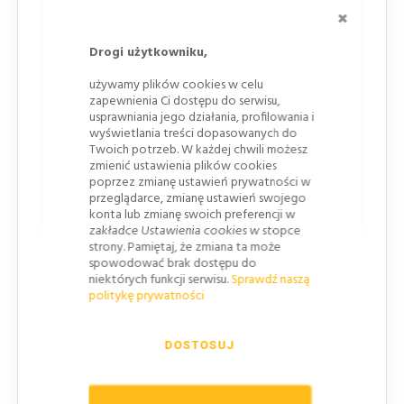
ZAMKNI
Przy jezdniach głównych na drogach ekspresowych
Drogi użytkowniku,
na drogach dwujezdniowych poza obszarem
zabudowanym
używamy plików cookies w celu
na drogach dwujezdniowych w obszarze
zapewnienia Ci dostępu do serwisu,
zabudowanym, przy dopuszczonej prędkości powyżej
usprawniania jego działania, profilowania i
60km/h
wyświetlania treści dopasowanych do
Twoich potrzeb. W każdej chwili możesz
zmienić ustawienia plików cookies
Znaki WIELKIE
poprzez zmianę ustawień prywatności w
przeglądarce, zmianę ustawień swojego
Przy jezdniach głównych na autostradach
konta lub zmianę swoich preferencji w
zakładce Ustawienia cookies w stopce
strony. Pamiętaj, że zmiana ta może
spowodować brak dostępu do
UWAGA! Zasady doboru wielkości
niektórych funkcji serwisu.
Sprawdź naszą
oznakowania tymczasowego
politykę prywatności
W przypadku prowadzenia prac w pasie drogowym
należy zastosować o jedną grupę wielkości większe
DOSTOSUJ
znaki
niż standardowo stosowane na danym odcinku
drogi. Wyjątek stanowi autostrada gdzie odpowiednia
grupa wielkości to znaki WIELKIE! W miejscach