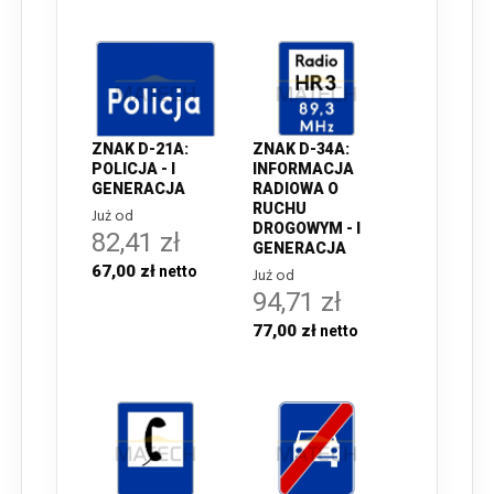
ZNAK D-21A:
ZNAK D-34A:
POLICJA - I
INFORMACJA
GENERACJA
RADIOWA O
RUCHU
Już od
DROGOWYM - I
82,41 zł
GENERACJA
67,00 zł
Już od
94,71 zł
77,00 zł