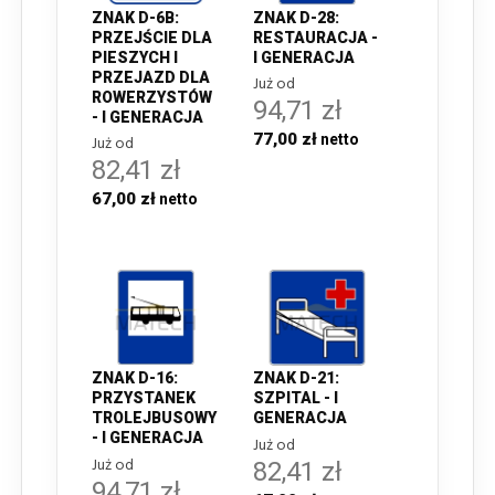
ZNAK D-6B:
ZNAK D-28:
PRZEJŚCIE DLA
RESTAURACJA -
PIESZYCH I
I GENERACJA
PRZEJAZD DLA
Już od
ROWERZYSTÓW
94,71 zł
- I GENERACJA
77,00 zł
Już od
82,41 zł
67,00 zł
ZNAK D-16:
ZNAK D-21:
PRZYSTANEK
SZPITAL - I
TROLEJBUSOWY
GENERACJA
- I GENERACJA
Już od
Już od
82,41 zł
94,71 zł