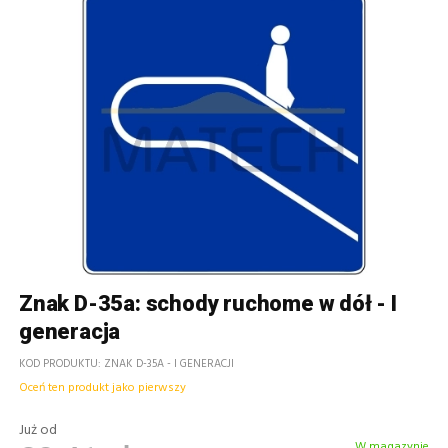
Znak D-35a: schody ruchome w dół - I
generacja
KOD PRODUKTU
ZNAK D-35A - I GENERACJI
Oceń ten produkt jako pierwszy
Już od
W magazynie