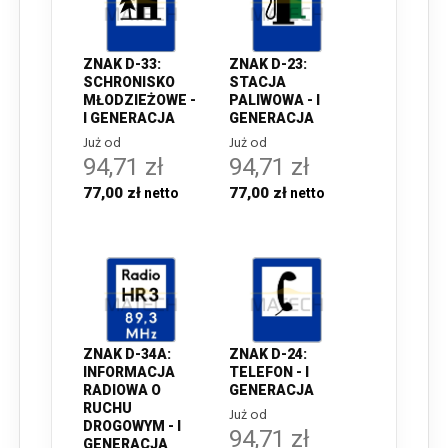
ZNAK D-33:
ZNAK D-23:
SCHRONISKO
STACJA
MŁODZIEŻOWE -
PALIWOWA - I
I GENERACJA
GENERACJA
Już od
Już od
94,71 zł
94,71 zł
77,00 zł
77,00 zł
ZNAK D-34A:
ZNAK D-24:
INFORMACJA
TELEFON - I
RADIOWA O
GENERACJA
RUCHU
Już od
DROGOWYM - I
94,71 zł
GENERACJA