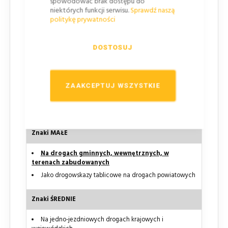
spowodować brak dostępu do
niektórych funkcji serwisu.
Sprawdź naszą
Przewidziana kategorie dróg i miejsca zastosowania
politykę prywatności
Znaki MINI
DOSTOSUJ
Na tablicach kierujących i słupkach przeszkodowych
W terenie zabudowanym, gdy warunki nie pozwalają
na zastosowanie znaków większych (lub zastosowanie
ZAAKCEPTUJ WSZYSTKIE
znaków większych pogorszy widoczność pieszych w
rejonie przejść dla pieszych)
Na wąskich uliczkach zabytkowych miast
Znaki MAŁE
Na drogach gminnych, wewnętrznych, w
terenach zabudowanych
Jako drogowskazy tablicowe na drogach powiatowych
Znaki ŚREDNIE
Na jedno-jezdniowych drogach krajowych i