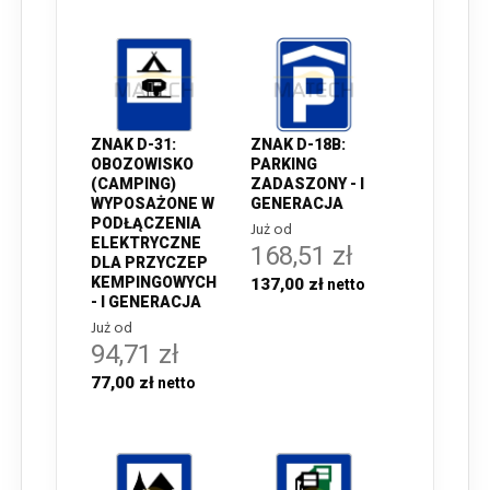
ZNAK D-31:
ZNAK D-18B:
OBOZOWISKO
PARKING
(CAMPING)
ZADASZONY - I
WYPOSAŻONE W
GENERACJA
PODŁĄCZENIA
Już od
ELEKTRYCZNE
168,51 zł
DLA PRZYCZEP
KEMPINGOWYCH
137,00 zł
- I GENERACJA
Już od
94,71 zł
77,00 zł