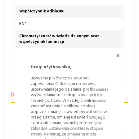
Współczynnik odblasku
RA 1
Chromatyczność w świetle dziennym oraz
współczynnik luminacji
ZAMKNI
CR1
Odporność na korozję
Drogi użytkowniku,
używamy plików cookies w celu
SP1, Stal, powlekana ogniowo i lakierowana
zapewnienia Ci dostępu do serwisu,
usprawniania jego działania, profilowania i
DOBÓR WIELKOŚCI ZNAKÓW DROGOWYCH
wyświetlania treści dopasowanych do
Twoich potrzeb. W każdej chwili możesz
zmienić ustawienia plików cookies
poprzez zmianę ustawień prywatności w
Skrócone zasady doboru wielkości znaków w zależności
przeglądarce, zmianę ustawień swojego
od rodzaju drogi i usytuowania znaku w tabeli poniżej:
konta lub zmianę swoich preferencji w
zakładce Ustawienia cookies w stopce
strony. Pamiętaj, że zmiana ta może
Grupa wielkości znaku