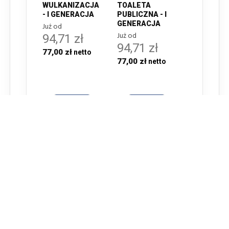
WULKANIZACJA
TOALETA
- I GENERACJA
PUBLICZNA - I
GENERACJA
Już od
Już od
94,71 zł
94,71 zł
77,00 zł
77,00 zł
ZNAK D-27:
ZNAK D-15:
BUFET LUB
PRZYSTANEK
KAWIARNIA - I
AUTOBUSOWY - I
GENERACJA
GENERACJA
Już od
Już od
94,71 zł
94,71 zł
77,00 zł
77,00 zł