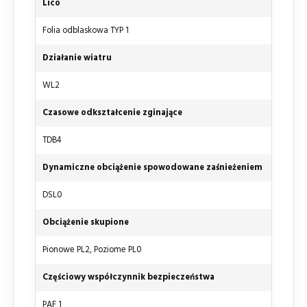
Lico
Folia odblaskowa TYP 1
Działanie wiatru
WL2
Czasowe odkształcenie zginające
TDB4
Dynamiczne obciążenie spowodowane zaśnieżeniem
DSL0
Obciążenie skupione
Pionowe PL2, Poziome PL0
Częściowy współczynnik bezpieczeństwa
PAF 1