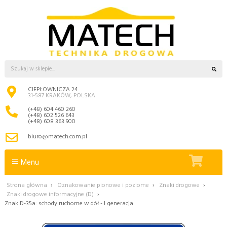
CIEPŁOWNICZA 24
31-587 KRAKÓW, POLSKA
(+48) 604 460 260
(+48) 602 526 643
(+48) 608 363 900
biuro@matech.com.pl
Menu
Strona główna
›
Oznakowanie pionowe i poziome
›
Znaki drogowe
›
Znaki drogowe informacyjne (D)
›
Znak D-35a: schody ruchome w dół - I generacja