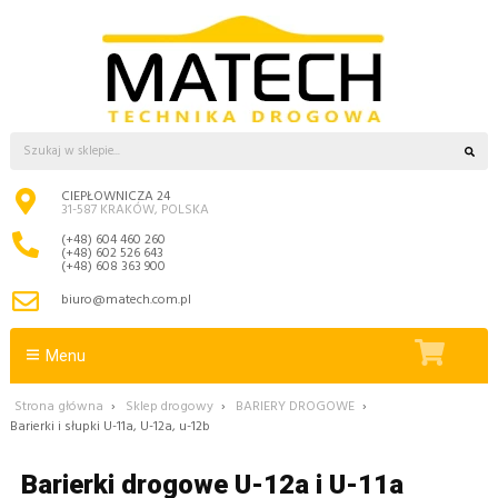
CIEPŁOWNICZA 24
31-587 KRAKÓW, POLSKA
(+48) 604 460 260
(+48) 602 526 643
(+48) 608 363 900
biuro@matech.com.pl
Menu
Strona główna
›
Sklep drogowy
›
BARIERY DROGOWE
›
Barierki i słupki U-11a, U-12a, u-12b
Barierki drogowe U-12a i U-11a