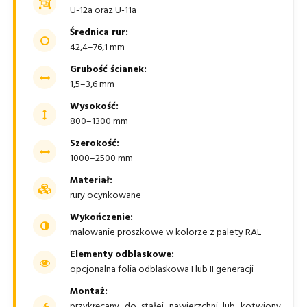
U-12a oraz U-11a
Średnica rur:
42,4–76,1 mm
Grubość ścianek:
1,5–3,6 mm
Wysokość:
800–1300 mm
Szerokość:
1000–2500 mm
Materiał:
rury ocynkowane
Wykończenie:
malowanie proszkowe w kolorze z palety RAL
Elementy odblaskowe:
opcjonalna folia odblaskowa I lub II generacji
Montaż:
przykręcany do stałej nawierzchni lub kotwiony