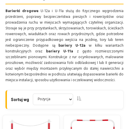
Barierki drogowe
U-12a i U-11a służą do fizycznego wygrodzenia
przestrzeni, poprawy bezpieczeństwa pieszych i rowerzystów oraz
prowadzenia ruchu w miejscach wymagających czytelnej organizacji.
Stosuje się je przy przystankach, skrzyżowaniach, torowiskach, ścieżkach
rowerowych, wiaduktach oraz rowach przydrożnych, gdzie potrzebne
jest ograniczenie przypadkowego wejścia na jezdnię, tory lub teren
niebezpieczny. Dostępne są
bariery U-12a
w kilku wariantach
konstrukcyjnych oraz
bariery U-11a
z gęsto rozmieszczonymi
szczeblinami pionowymi. Konstrukcje z rur ocynkowanych, malowanie
proszkowe, możliwość zastosowania folii odblaskowej I lub II generacji
oraz wybór między montażem przykręcanym do stałej nawierzchni a
kotwionym bezpośrednio w podłożu ułatwiają dopasowanie barierki do
miejsca instalacji, sposobu użytkowania i oczekiwanej widoczności.
Sortuj wg