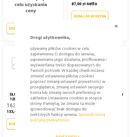
celu uzyskania
87,00 zł
ceny
DODAJ DO KOSZYKA
ZAMKNI
DODAJ DO KOSZYKA
Drogi użytkowniku,
używamy plików cookies w celu
zapewnienia Ci dostępu do serwisu,
usprawniania jego działania, profilowania i
wyświetlania treści dopasowanych do
Twoich potrzeb. W każdej chwili możesz
zmienić ustawienia plików cookies
poprzez zmianę ustawień prywatności w
przeglądarce, zmianę ustawień swojego
konta lub zmianę swoich preferencji w
SŁUPEK ŁAŃCUCHOWY U-
SŁUPEK BLOKUJĄCY U-12B
zakładce Ustawienia cookies w stopce
12B DO ZABETONOWANIA
⌀ 60 MM Z PODSTAWĄ DO
strony. Pamiętaj, że zmiana ta może
PRZYKRĘCENIA
163,59 zł
spowodować brak dostępu do
116,85 zł
133,00 zł
niektórych funkcji serwisu.
Sprawdź naszą
95,00 zł
politykę prywatności
DODAJ DO KOSZYKA
DODAJ DO KOSZYKA
DOSTOSUJ