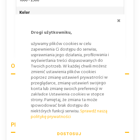
1000 - 2500
Kolor
ZAMKNI
Wg. zamówienia
Drogi użytkowniku,
Elementy odblaskowe
używamy plików cookies w celu
zapewnienia Ci dostępu do serwisu,
wg. zamówienia
usprawniania jego działania, profilowania i
wyświetlania treści dopasowanych do
OPINIE
Twoich potrzeb. W każdej chwili możesz
zmienić ustawienia plików cookies
poprzez zmianę ustawień prywatności w
przeglądarce, zmianę ustawień swojego
Tylko zarejestrowani użytkownicy mogą
konta lub zmianę swoich preferencji w
zakładce Ustawienia cookies w stopce
pisać Recenzje. Proszę
Zaloguj się
lub
strony. Pamiętaj, że zmiana ta może
Załóż konto
spowodować brak dostępu do
niektórych funkcji serwisu.
Sprawdź naszą
politykę prywatności
PRODUKTY POWIĄZANE
DOSTOSUJ