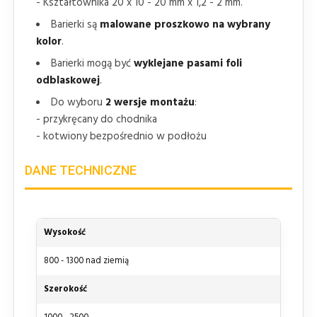
- Kształtownika 20 x 10 - 20 mm x 1,2 - 2 mm.
Barierki są
malowane proszkowo na wybrany
kolor
.
Barierki mogą być
wyklejane pasami foli
odblaskowej
.
Do wyboru
2 wersje montażu
:
- przykręcany do chodnika
- kotwiony bezpośrednio w podłożu
DANE TECHNICZNE
Wysokość
800 - 1300 nad ziemią
Szerokość