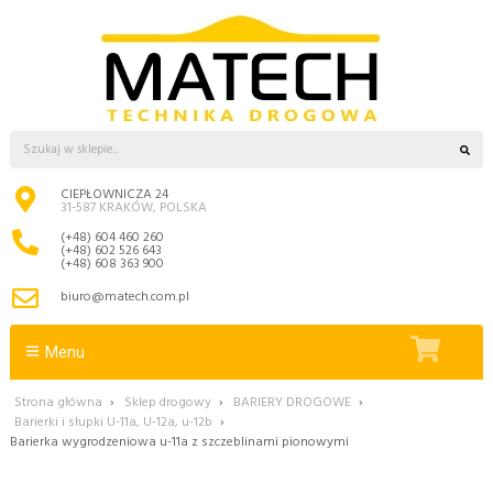
CIEPŁOWNICZA 24
31-587 KRAKÓW, POLSKA
(+48) 604 460 260
(+48) 602 526 643
(+48) 608 363 900
biuro@matech.com.pl
Menu
Strona główna
›
Sklep drogowy
›
BARIERY DROGOWE
›
Barierki i słupki U-11a, U-12a, u-12b
›
Barierka wygrodzeniowa u-11a z szczeblinami pionowymi