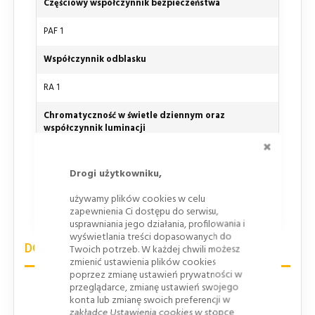
Częściowy współczynnik bezpieczeństwa
PAF 1
Współczynnik odblasku
RA 1
Chromatyczność w świetle dziennym oraz
współczynnik luminacji
ZAMKNI
CR1
Drogi użytkowniku,
Odporność na korozję
używamy plików cookies w celu
zapewnienia Ci dostępu do serwisu,
SP1, Stal, powlekana ogniowo i lakierowana
usprawniania jego działania, profilowania i
wyświetlania treści dopasowanych do
DOBÓR WIELKOŚCI ZNAKÓW DROGOWYCH
Twoich potrzeb. W każdej chwili możesz
zmienić ustawienia plików cookies
poprzez zmianę ustawień prywatności w
przeglądarce, zmianę ustawień swojego
Skrócone zasady doboru wielkości znaków w zależności
konta lub zmianę swoich preferencji w
od rodzaju drogi i usytuowania znaku w tabeli poniżej:
zakładce Ustawienia cookies w stopce