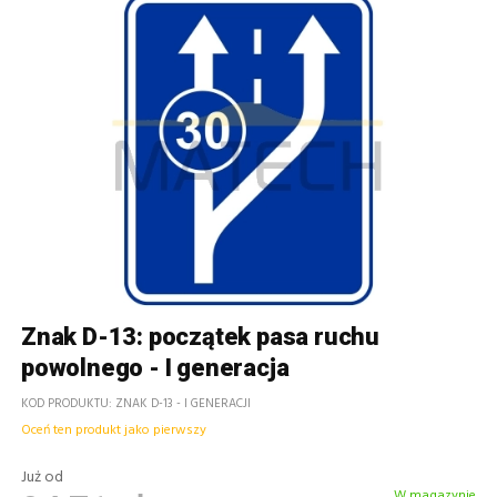
Znak D-13: początek pasa ruchu
powolnego - I generacja
KOD PRODUKTU
ZNAK D-13 - I GENERACJI
Oceń ten produkt jako pierwszy
Już od
W magazynie