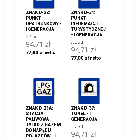
ZNAK D-22:
ZNAK D-34:
PUNKT
PUNKT
OPATRUNKOWY -
INFORMACJI
I GENERACJA
TURYSTYCZNEJ
- I GENERACJA
Już od
Już od
94,71 zł
94,71 zł
77,00 zł
77,00 zł
ZNAK D-23A:
ZNAK D-37:
STACJA
TUNEL - I
PALIWOWA
GENERACJA
TYLKO Z GAZEM
Już od
DO NAPĘDU
94,71 zł
POJAZDÓW - I