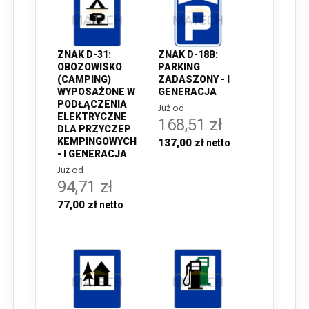
ZNAK D-31:
ZNAK D-18B:
OBOZOWISKO
PARKING
(CAMPING)
ZADASZONY - I
WYPOSAŻONE W
GENERACJA
PODŁĄCZENIA
Już od
ELEKTRYCZNE
168,51 zł
DLA PRZYCZEP
KEMPINGOWYCH
137,00 zł
- I GENERACJA
Już od
94,71 zł
77,00 zł