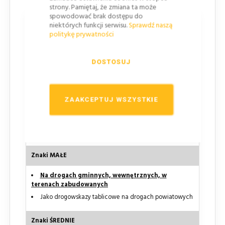
strony. Pamiętaj, że zmiana ta może
spowodować brak dostępu do
Grupa wielkości znaku
niektórych funkcji serwisu.
Sprawdź naszą
politykę prywatności
Przewidziana kategorie dróg i miejsca zastosowania
Znaki MINI
DOSTOSUJ
Na tablicach kierujących i słupkach przeszkodowych
W terenie zabudowanym, gdy warunki nie pozwalają
ZAAKCEPTUJ WSZYSTKIE
na zastosowanie znaków większych (lub zastosowanie
znaków większych pogorszy widoczność pieszych w
rejonie przejść dla pieszych)
Na wąskich uliczkach zabytkowych miast
Znaki MAŁE
Na drogach gminnych, wewnętrznych, w
terenach zabudowanych
Jako drogowskazy tablicowe na drogach powiatowych
Znaki ŚREDNIE