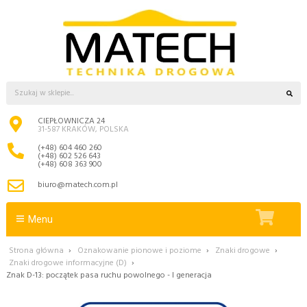
CIEPŁOWNICZA 24
31-587 KRAKÓW, POLSKA
(+48) 604 460 260
(+48) 602 526 643
(+48) 608 363 900
biuro@matech.com.pl
Menu
Strona główna
›
Oznakowanie pionowe i poziome
›
Znaki drogowe
›
Znaki drogowe informacyjne (D)
›
Znak D-13: początek pasa ruchu powolnego - I generacja