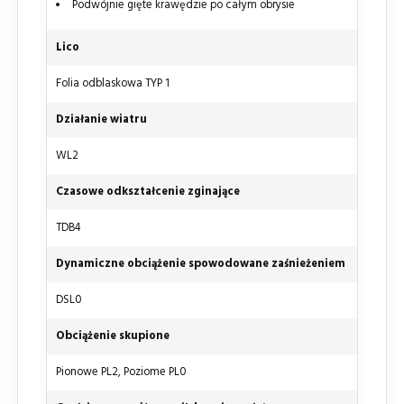
Podwójnie gięte krawędzie po całym obrysie
Lico
Folia odblaskowa TYP 1
Działanie wiatru
WL2
Czasowe odkształcenie zginające
TDB4
Dynamiczne obciążenie spowodowane zaśnieżeniem
DSL0
Obciążenie skupione
Pionowe PL2, Poziome PL0