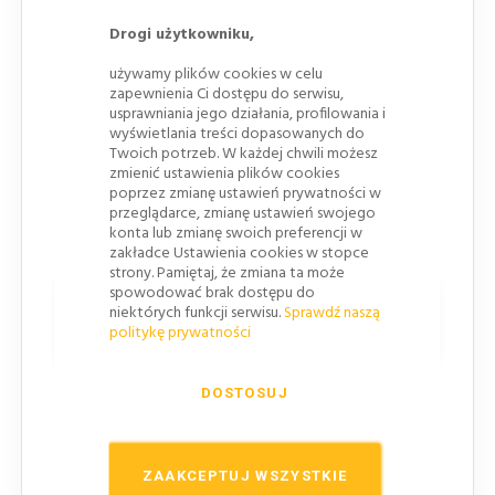
Szara barierka eventowa z PCV
to wszechstronny
Drogi użytkowniku,
produkt stworzony z myślą o zabezpieczeniu
używamy plików cookies w celu
obszarów podczas wydarzeń masowych, takich jak
zapewnienia Ci dostępu do serwisu,
koncerty, festiwale czy inne imprezy plenerowe.
usprawniania jego działania, profilowania i
wyświetlania treści dopasowanych do
Wyprodukowana z
HDPE (polietylen dużej
Twoich potrzeb. W każdej chwili możesz
gęstości)
, charakteryzuje się wysoką odpornością na
zmienić ustawienia plików cookies
zmienne warunki atmosferyczne oraz uszkodzenia
poprzez zmianę ustawień prywatności w
przeglądarce, zmianę ustawień swojego
mechaniczne, co gwarantuje długotrwałe
konta lub zmianę swoich preferencji w
użytkowanie.
zakładce Ustawienia cookies w stopce
strony. Pamiętaj, że zmiana ta może
spowodować brak dostępu do
Najważniejsze cechy produktu
niektórych funkcji serwisu.
Sprawdź naszą
barierek PCV:
politykę prywatności
Trwała konstrukcja
– Brak ostrych krawędzi,
DOSTOSUJ
wystających
śrub
czy nitów sprawia, że barierka
jest w pełni bezpieczna dla użytkowników.
Lekkość i mobilność
– Ważąc zaledwie
10 kg
,
ZAAKCEPTUJ WSZYSTKIE