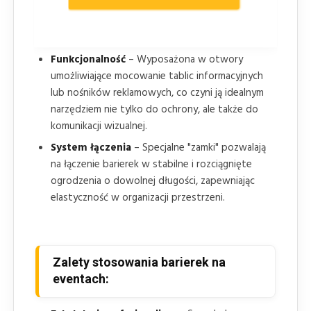
barierka jest łatwa w transporcie, montażu i
demontażu, co pozwala na szybkie tworzenie
tymczasowych ogrodzeń.
Funkcjonalność
– Wyposażona w otwory
umożliwiające mocowanie tablic informacyjnych
lub nośników reklamowych, co czyni ją idealnym
narzędziem nie tylko do ochrony, ale także do
komunikacji wizualnej.
System łączenia
– Specjalne "zamki" pozwalają
na łączenie barierek w stabilne i rozciągnięte
ogrodzenia o dowolnej długości, zapewniając
elastyczność w organizacji przestrzeni.
Zalety stosowania barierek na
eventach: