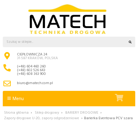
CIEPŁOWNICZA 24
31-587 KRAKÓW, POLSKA
(+48) 604 460 260
(+48) 602 526 643
(+48) 608 363 900
biuro@matech.com.pl
Menu
Strona główna
›
Sklep drogowy
›
BARIERY DROGOWE
›
Zapory drogowe U-20, zapory odgrodzeniowe
›
Barierka Eventowa PCV szara