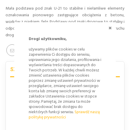
Mała podstawa pod znak U-21 to stabilne i niełamliwe elementy
oznakowania pionowego zastępujące obciążenia z betonu,
worków z piaskiem, felg. Podstawy pod znaki drogowe to stabilny i
ZAMKNI
odporny na uszkodzenia element zabezpieczenia ruchu
drogowego.
Drogi użytkowniku,
używamy plików cookies w celu
zapewnienia Ci dostępu do serwisu,
usprawniania jego działania, profilowania i
wyświetlania treści dopasowanych do
SZCZEGÓŁY PRODUKTU
Twoich potrzeb. W każdej chwili możesz
zmienić ustawienia plików cookies
poprzez zmianę ustawień prywatności w
przeglądarce, zmianę ustawień swojego
Mała podstawa pod znak U-21 to stabilne i
konta lub zmianę swoich preferencji w
niełamliwe elementy oznakowania pionowego
zakładce Ustawienia cookies w stopce
strony. Pamiętaj, że zmiana ta może
zastępujące obciążenia z betonu, worków z
spowodować brak dostępu do
piaskiem, felg. Podstawy pod
znaki drogowe
to
niektórych funkcji serwisu.
Sprawdź naszą
stabilny i odporny na uszkodzenia element
politykę prywatności
zabezpieczenia ruchu drogowego.