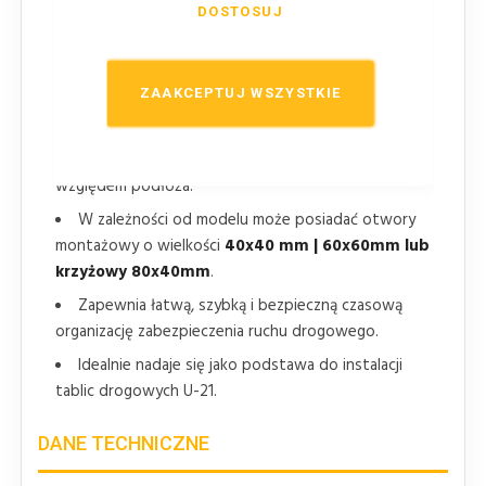
Podstawy wykonane zostały z
wytrzymałego i
DOSTOSUJ
odpornego
na warunki atmosferyczne materiału.
Kompaktowy rozmiar
podstawy pozwala na
ZAAKCEPTUJ WSZYSTKIE
szybkie i łatwe jej przenoszenie.
Stopki w dolnej części podstawy drogowej i
duża waga
16 kg utrudniają jej przesuwanie
względem podłoża.
W zależności od modelu może posiadać otwory
montażowy o wielkości
40x40 mm | 60x60mm lub
krzyżowy 80x40mm
.
Zapewnia łatwą, szybką i bezpieczną czasową
organizację zabezpieczenia ruchu drogowego.
Idealnie nadaje się jako podstawa do instalacji
tablic drogowych U-21.
DANE TECHNICZNE