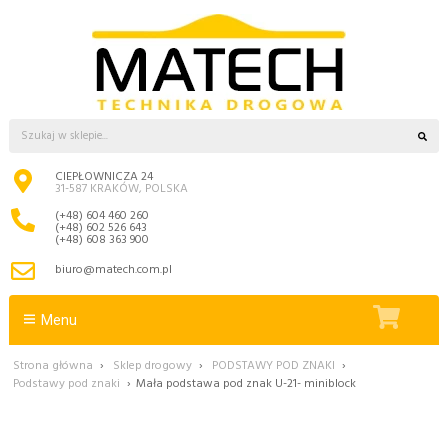
CIEPŁOWNICZA 24
31-587 KRAKÓW, POLSKA
(+48) 604 460 260
(+48) 602 526 643
(+48) 608 363 900
biuro@matech.com.pl
Menu
Strona główna
›
Sklep drogowy
›
PODSTAWY POD ZNAKI
›
Podstawy pod znaki
›
Mała podstawa pod znak U-21- miniblock