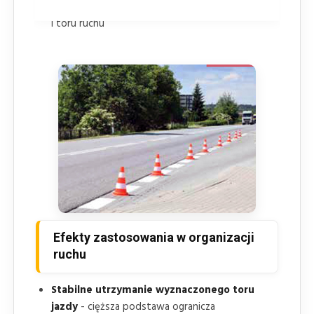
pasami zapewnia czytelne oznaczenie stref robót
i toru ruchu
Efekty zastosowania w organizacji
ruchu
Stabilne utrzymanie wyznaczonego toru
jazdy
- cięższa podstawa ogranicza