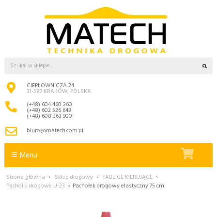
CIEPŁOWNICZA 24
31-587 KRAKÓW, POLSKA
(+48) 604 460 260
(+48) 602 526 643
(+48) 608 363 900
biuro@matech.com.pl
Menu
Strona główna
›
Sklep drogowy
›
TABLICE KIERUJĄCE
›
Pachołki drogowe U-23
›
Pachołek drogowy elastyczny 75 cm