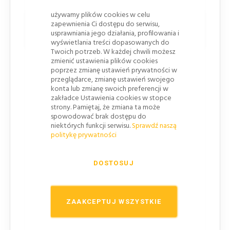
używamy plików cookies w celu
Budowa i parametry użytkowe
zapewnienia Ci dostępu do serwisu,
usprawniania jego działania, profilowania i
pachołka 75 cm
wyświetlania treści dopasowanych do
Twoich potrzeb. W każdej chwili możesz
Wysokość 750 mm
- zwiększa widoczność
zmienić ustawienia plików cookies
poprzez zmianę ustawień prywatności w
oznakowania z większej odległości, szczególnie
przeglądarce, zmianę ustawień swojego
na drogach o wyższych prędkościach
konta lub zmianę swoich preferencji w
zakładce Ustawienia cookies w stopce
Podstawa 400 x 400 mm
- poprawia stabilność
strony. Pamiętaj, że zmiana ta może
ustawienia i ogranicza przewracanie pod
spowodować brak dostępu do
wpływem ruchu pojazdów i podmuchów
niektórych funkcji serwisu.
Sprawdź naszą
politykę prywatności
powietrza
Masa 4 kg
- zmniejsza ryzyko przesunięcia bez
DOSTOSUJ
konieczności kotwienia do podłoża
Elastyczne tworzywo PCV
- konstrukcja
odkształca się pod naciskiem i wraca do
ZAAKCEPTUJ WSZYSTKIE
pierwotnego kształtu, ograniczając uszkodzenia
Kolor ostrzegawczy
- pomarańczowy z białymi