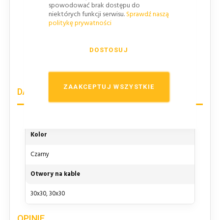
Powierzchnia antypoślizgowa
zastosowana na
spowodować brak dostępu do
niektórych funkcji serwisu.
Sprawdź naszą
progu kablowym zwiększa bezpieczeństwo
politykę prywatności
zmniejszając ryzyko poślizgnięcia czy upadku osób
pieszych.
DOSTOSUJ
Możliwość stosowania na zewnątrz jak i
wewnątrz pomieszczeń.
ZAAKCEPTUJ WSZYSTKIE
DANE TECHNICZNE
Kolor
Czarny
Otwory na kable
30x30, 30x30
OPINIE