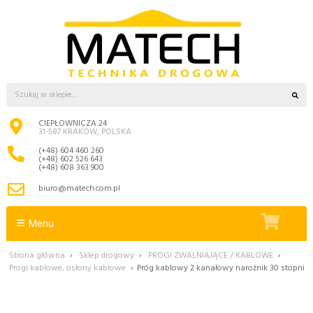
CIEPŁOWNICZA 24
31-587 KRAKÓW, POLSKA
(+48) 604 460 260
(+48) 602 526 643
(+48) 608 363 900
biuro@matech.com.pl
Menu
Strona główna
›
Sklep drogowy
›
PROGI ZWALNIAJĄCE / KABLOWE
›
Progi kablowe, osłony kablowe
›
Próg kablowy 2 kanałowy narożnik 30 stopni