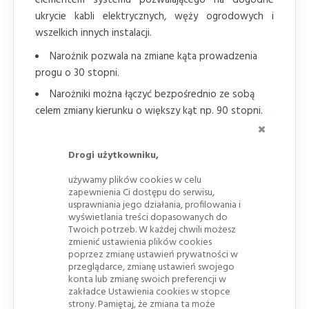
ukrycie kabli elektrycznych, węży ogrodowych i
wszelkich innych instalacji.
Narożnik pozwala na zmiane kąta prowadzenia
progu o 30 stopni.
Narożniki można łączyć bezpośrednio ze sobą
celem zmiany kierunku o większy kąt np. 90 stopni.
ZAMKNI
Nie wymaga stałej instalacji do podłoża
,
wystarczy przeciągnąć przewód celem
Drogi użytkowniku,
zabezpieczenia.
używamy plików cookies w celu
Szybkie i łatwe
łączenie kolejnych elementów
zapewnienia Ci dostępu do serwisu,
za pomocą elementu typu "puzzel" pozwala
usprawniania jego działania, profilowania i
wyświetlania treści dopasowanych do
stworzyć nieograniczenie długi most kablowy.
Twoich potrzeb. W każdej chwili możesz
Narożnik progu kablowego wyposażony jest jak
zmienić ustawienia plików cookies
poprzez zmianę ustawień prywatności w
próg w
2 niezależne kanały
wielkości 30x30 mm .
przeglądarce, zmianę ustawień swojego
Odporny na zmienne warunki
atmosferyczne
konta lub zmianę swoich preferencji w
zakładce Ustawienia cookies w stopce
termoplastyczny materiał.
strony. Pamiętaj, że zmiana ta może