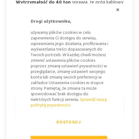
Wytrzymałość do 40 ton
sprawia, że próg kablowy
ZAMKNI
40T jest niezawodnym rozwiązaniem nawet dla
najcięższych maszyn budowlanych.
Drogi użytkowniku,
używamy plików cookies w celu
zapewnienia Ci dostępu do serwisu,
usprawniania jego działania, profilowania i
wyświetlania treści dopasowanych do
Twoich potrzeb. W każdej chwili możesz
zmienić ustawienia plików cookies
poprzez zmianę ustawień prywatności w
przeglądarce, zmianę ustawień swojego
konta lub zmianę swoich preferencji w
zakładce Ustawienia cookies w stopce
strony. Pamiętaj, że zmiana ta może
spowodować brak dostępu do
niektórych funkcji serwisu.
Sprawdź naszą
Główne cechy progów kablowych
politykę prywatności
HEAVY 120
DOSTOSUJ
Duży kanał o średnicy 120 mm
– umożliwia
przeprowadzenie szerokiego zakresu
przewodów, zapewniając ich ochronę przed