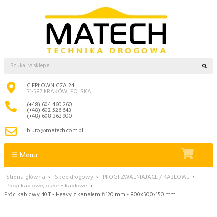
CIEPŁOWNICZA 24
31-587 KRAKÓW, POLSKA
(+48) 604 460 260
(+48) 602 526 643
(+48) 608 363 900
biuro@matech.com.pl
Menu
Strona główna
›
Sklep drogowy
›
PROGI ZWALNIAJĄCE / KABLOWE
›
Progi kablowe, osłony kablowe
›
Próg kablowy 40 T - Heavy z kanałem fi 120 mm - 800x500x150 mm