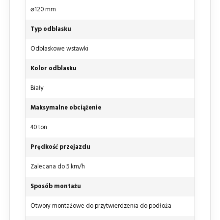
⌀120 mm
Typ odblasku
Odblaskowe wstawki
Kolor odblasku
Biały
Maksymalne obciążenie
40 ton
Prędkość przejazdu
Zalecana do 5 km/h
Sposób montażu
Otwory montażowe do przytwierdzenia do podłoża