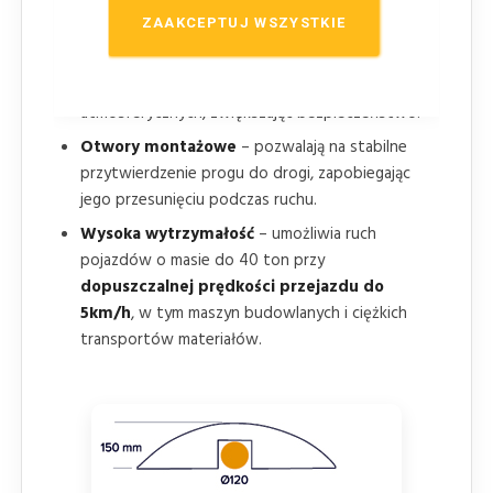
uszkodzeniami.
ZAAKCEPTUJ WSZYSTKIE
Elementy odblaskowe
– poprawiają
widoczność progu nocą i w trudnych warunkach
atmosferycznych, zwiększając bezpieczeństwo.
Otwory montażowe
– pozwalają na stabilne
przytwierdzenie progu do drogi, zapobiegając
jego przesunięciu podczas ruchu.
Wysoka wytrzymałość
– umożliwia ruch
pojazdów o masie do 40 ton przy
dopuszczalnej prędkości przejazdu do
5km/h
, w tym maszyn budowlanych i ciężkich
transportów materiałów.