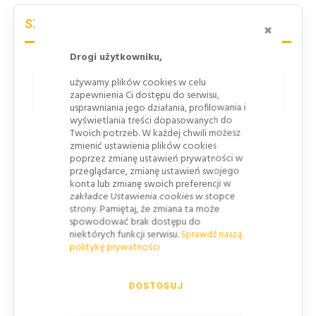
ZAMKNI
SZCZEGÓŁY PRODUKTU
Drogi użytkowniku,
Zakończenie progu podrzutowego
używamy plików cookies w celu
zapewnienia Ci dostępu do serwisu,
SLOWLY 5 – podstawowe cechy
usprawniania jego działania, profilowania i
wyświetlania treści dopasowanych do
Twoich potrzeb. W każdej chwili możesz
Wytrzymałe tworzywo PCV
– gwarantuje
zmienić ustawienia plików cookies
długowieczność i odporność na uszkodzenia
poprzez zmianę ustawień prywatności w
mechaniczne.
przeglądarce, zmianę ustawień swojego
konta lub zmianę swoich preferencji w
Odblaskowe elementy
– poprawiają
zakładce Ustawienia cookies w stopce
widoczność i bezpieczeństwo o każdej porze
strony. Pamiętaj, że zmiana ta może
spowodować brak dostępu do
doby.
niektórych funkcji serwisu.
Sprawdź naszą
Czarno-żółta kolorystyka
– kontrastowe barwy
politykę prywatności
spełniają wymogi norm dotyczących oznakowania
progów.
DOSTOSUJ
Modułowa konstrukcja końcowa
– umożliwia