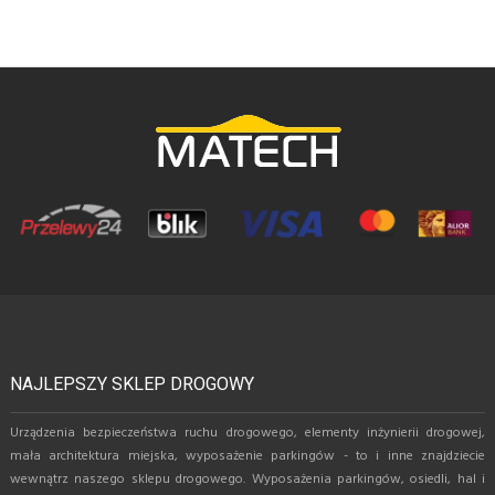
NAJLEPSZY SKLEP DROGOWY
Urządzenia bezpieczeństwa ruchu drogowego, elementy inżynierii drogowej,
mała architektura miejska, wyposażenie parkingów - to i inne znajdziecie
wewnątrz naszego sklepu drogowego. Wyposażenia parkingów, osiedli, hal i