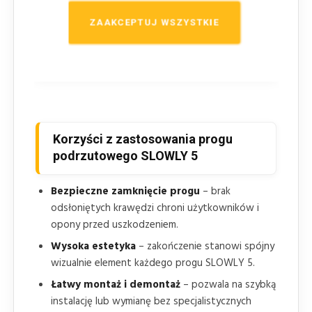
szybki, stabilny montaż oraz estetyczne
zamknięcie systemu progu.
ZAAKCEPTUJ WSZYSTKIE
Zakończenie eliminuje wystające krawędzie
–
poprawia bezpieczeństwo pieszych i pojazdów
w miejscu przejścia lub przejazdu.
Korzyści z zastosowania progu
podrzutowego SLOWLY 5
Bezpieczne zamknięcie progu
– brak
odsłoniętych krawędzi chroni użytkowników i
opony przed uszkodzeniem.
Wysoka estetyka
– zakończenie stanowi spójny
wizualnie element każdego progu SLOWLY 5.
Łatwy montaż i demontaż
– pozwala na szybką
instalację lub wymianę bez specjalistycznych