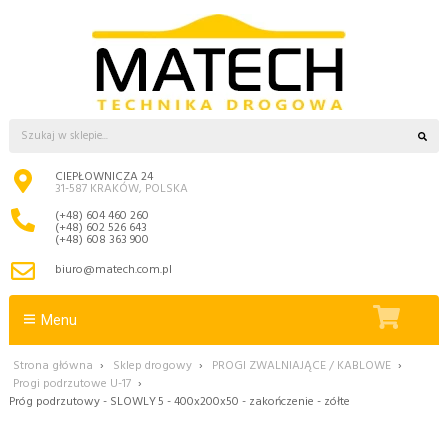
CIEPŁOWNICZA 24
31-587 KRAKÓW, POLSKA
(+48) 604 460 260
(+48) 602 526 643
(+48) 608 363 900
biuro@matech.com.pl
Menu
Strona główna
›
Sklep drogowy
›
PROGI ZWALNIAJĄCE / KABLOWE
›
Progi podrzutowe U-17
›
Próg podrzutowy - SLOWLY 5 - 400x200x50 - zakończenie - zółte