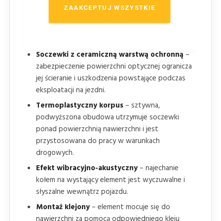
Widoczność w warunkach suchych i mokrych
ZAAKCEPTUJ WSZYSTKIE
– konstrukcja znacznika umożliwia zachowanie
funkcji odblaskowej również podczas opadów i
na wilgotnej nawierzchni.
Soczewki z ceramiczną warstwą ochronną
–
zabezpieczenie powierzchni optycznej ogranicza
jej ścieranie i uszkodzenia powstające podczas
eksploatacji na jezdni.
Termoplastyczny korpus
– sztywna,
podwyższona obudowa utrzymuje soczewki
ponad powierzchnią nawierzchni i jest
przystosowana do pracy w warunkach
drogowych.
Efekt wibracyjno-akustyczny
– najechanie
kołem na wystający element jest wyczuwalne i
słyszalne wewnątrz pojazdu.
Montaż klejony
– element mocuje się do
nawierzchni za pomocą odpowiedniego kleju