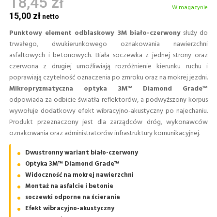
18,45 zł
W magazynie
15,00 zł
Punktowy element odblaskowy 3M biało-czerwony
służy do
trwałego, dwukierunkowego oznakowania nawierzchni
asfaltowych i betonowych. Biała soczewka z jednej strony oraz
czerwona z drugiej umożliwiają rozróżnienie kierunku ruchu i
poprawiają czytelność oznaczenia po zmroku oraz na mokrej jezdni.
Mikropryzmatyczna optyka 3M™ Diamond Grade™
odpowiada za odbicie światła reflektorów, a podwyższony korpus
wywołuje dodatkowy efekt wibracyjno-akustyczny po najechaniu.
Produkt przeznaczony jest dla zarządców dróg, wykonawców
oznakowania oraz administratorów infrastruktury komunikacyjnej.
Dwustronny wariant biało-czerwony
Optyka 3M™ Diamond Grade™
Widoczność na mokrej nawierzchni
Montaż na asfalcie i betonie
soczewki odporne na ścieranie
Efekt wibracyjno-akustyczny