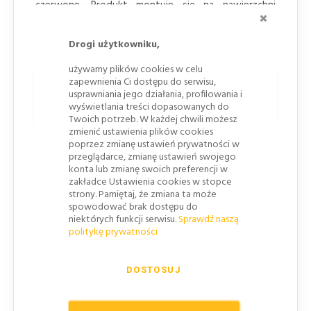
czerwone. Produkt montuje się na nawierzchni
ZAMKNI
asfaltowej lub betonowej jako uzupełnienie
oznakowania poziomego i element prowadzenia
Drogi użytkowniku,
wzrokowego kierowców.
używamy plików cookies w celu
zapewnienia Ci dostępu do serwisu,
Cechy punktowego elementu
usprawniania jego działania, profilowania i
odblaskowego 3M
wyświetlania treści dopasowanych do
Twoich potrzeb. W każdej chwili możesz
zmienić ustawienia plików cookies
Dwukierunkowa optyka biało-czerwona
–
poprzez zmianę ustawień prywatności w
biała soczewka znajduje się po jednej stronie
przeglądarce, zmianę ustawień swojego
konta lub zmianę swoich preferencji w
elementu, a czerwona po przeciwnej, co pozwala
zakładce Ustawienia cookies w stopce
przekazywać odmienne informacje zależnie od
strony. Pamiętaj, że zmiana ta może
kierunku najazdu.
spowodować brak dostępu do
niektórych funkcji serwisu.
Sprawdź naszą
Mikropryzmatyczna technologia 3M™
politykę prywatności
Diamond Grade™
– układ optyczny odbija
światło reflektorów w kierunku kierowcy i
DOSTOSUJ
zwiększa czytelność punktowego oznakowania
nocą.