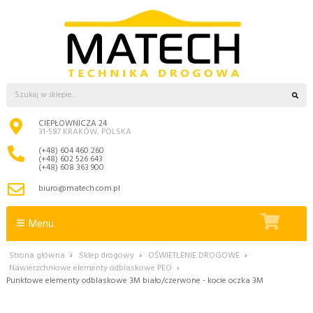
CIEPŁOWNICZA 24
31-587 KRAKÓW, POLSKA
(+48) 604 460 260
(+48) 602 526 643
(+48) 608 363 900
biuro@matech.com.pl
Menu
Strona główna
›
Sklep drogowy
›
OŚWIETLENIE DROGOWE
›
Nawierzchniowe elementy odblaskowe PEO
›
Punktowe elementy odblaskowe 3M biało/czerwone - kocie oczka 3M