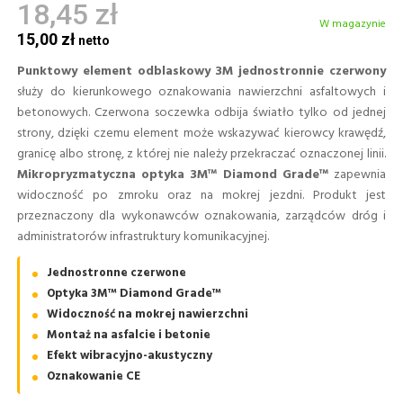
18,45 zł
W magazynie
15,00 zł
Punktowy element odblaskowy 3M jednostronnie czerwony
służy do kierunkowego oznakowania nawierzchni asfaltowych i
betonowych. Czerwona soczewka odbija światło tylko od jednej
strony, dzięki czemu element może wskazywać kierowcy krawędź,
granicę albo stronę, z której nie należy przekraczać oznaczonej linii.
Mikropryzmatyczna optyka 3M™ Diamond Grade™
zapewnia
widoczność po zmroku oraz na mokrej jezdni. Produkt jest
przeznaczony dla wykonawców oznakowania, zarządców dróg i
administratorów infrastruktury komunikacyjnej.
Jednostronne czerwone
Optyka 3M™ Diamond Grade™
Widoczność na mokrej nawierzchni
Montaż na asfalcie i betonie
Efekt wibracyjno-akustyczny
Oznakowanie CE