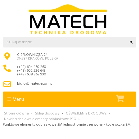
CIEPŁOWNICZA 24
31-587 KRAKÓW, POLSKA
(+48) 604 460 260
(+48) 602 526 643
(+48) 608 363 900
biuro@matech.com.pl
Menu
Strona główna
›
Sklep drogowy
›
OŚWIETLENIE DROGOWE
›
Nawierzchniowe elementy odblaskowe PEO
›
Punktowe elementy odblaskowe 3M jednostronnie czerwone - kocie oczka 3M