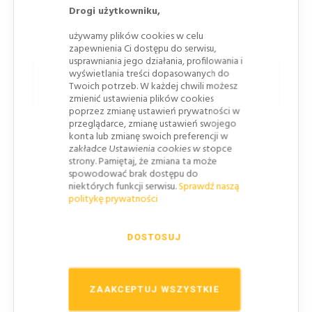
uzupełnienie oznakowania poziomego oraz
Drogi użytkowniku,
kierunkowe oznaczenie granic i wybranych części
używamy plików cookies w celu
jezdni.
zapewnienia Ci dostępu do serwisu,
usprawniania jego działania, profilowania i
wyświetlania treści dopasowanych do
Cechy wersji jednostronnie
Twoich potrzeb. W każdej chwili możesz
czerwonej
zmienić ustawienia plików cookies
poprzez zmianę ustawień prywatności w
przeglądarce, zmianę ustawień swojego
Jednokierunkowa optyka czerwona
–
konta lub zmianę swoich preferencji w
soczewka odbija światło pojazdu
zakładce Ustawienia cookies w stopce
nadjeżdżającego tylko od strony objętej
strony. Pamiętaj, że zmiana ta może
spowodować brak dostępu do
oznakowaniem.
niektórych funkcji serwisu.
Sprawdź naszą
Mikropryzmatyczna technologia 3M™
politykę prywatności
Diamond Grade™
– układ optyczny kieruje
odbite światło w stronę kierowcy i tworzy
DOSTOSUJ
wyraźny czerwony punkt po zmroku.
Odblaskowość na suchej i mokrej
nawierzchni
– soczewka zachowuje funkcję
ZAAKCEPTUJ WSZYSTKIE
także podczas opadów i przy zalegającej wodzie.