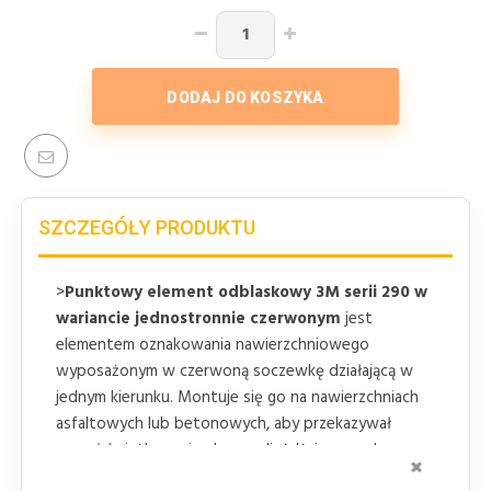
DODAJ DO KOSZYKA
SZCZEGÓŁY PRODUKTU
>
Punktowy element odblaskowy 3M serii 290 w
wariancie jednostronnie czerwonym
jest
elementem oznakowania nawierzchniowego
wyposażonym w czerwoną soczewkę działającą w
jednym kierunku. Montuje się go na nawierzchniach
asfaltowych lub betonowych, aby przekazywał
sygnał świetlny pojazdom nadjeżdżającym od
ZAMKNI
określonej strony. Element stosuje się jako