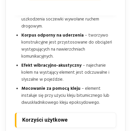
Zabezpieczenie powierzchni optycznej
–
odporna na ścieranie powłoka ogranicza
uszkodzenia soczewki wywołane ruchem
drogowym.
Korpus odporny na uderzenia
– tworzywo
konstrukcyjne jest przystosowane do obciążeń
występujących na nawierzchniach
komunikacyjnych.
Efekt wibracyjno-akustyczny
– najechanie
kołem na wystający element jest odczuwalne i
słyszalne w pojeździe.
Mocowanie za pomocą kleju
– element
instaluje się przy użyciu kleju bitumicznego lub
dwuskładnikowego kleju epoksydowego.
Korzyści użytkowe