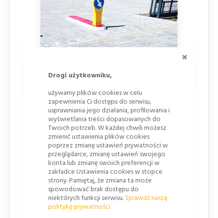
ZAMKNI
Słupek przeszkodowy U-5b 600 -
Drogi użytkowniku,
główne cechy
używamy plików cookies w celu
zapewnienia Ci dostępu do serwisu,
Wytrzymały materiał
: Słupek wykonany jest z
usprawniania jego działania, profilowania i
wysokiej jakości tworzywa PCV w kolorze żółtym,
wyświetlania treści dopasowanych do
Twoich potrzeb. W każdej chwili możesz
odpornego na działanie czynników
zmienić ustawienia plików cookies
atmosferycznych czy promieniowanie UV.
poprzez zmianę ustawień prywatności w
przeglądarce, zmianę ustawień swojego
Lico odblaskowe ø600 mm
: Umożliwia
konta lub zmianę swoich preferencji w
wyklejenie znakami
C-9, C-10 lub C-11
i
zakładce Ustawienia cookies w stopce
kierowanie ruchem zgodnie z obowiązującymi
strony. Pamiętaj, że zmiana ta może
spowodować brak dostępu do
przepisami.
niektórych funkcji serwisu.
Sprawdź naszą
Stabilna podstawa
: Podstawa o wymiarach
400
politykę prywatności