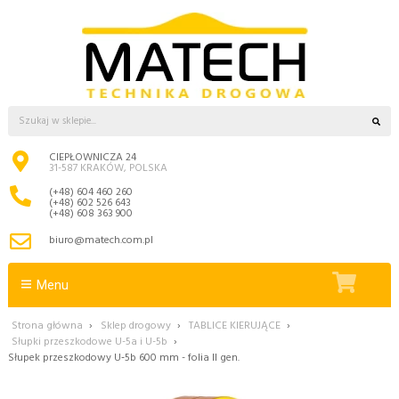
CIEPŁOWNICZA 24
31-587 KRAKÓW, POLSKA
(+48) 604 460 260
(+48) 602 526 643
(+48) 608 363 900
biuro@matech.com.pl
Menu
Strona główna
›
Sklep drogowy
›
TABLICE KIERUJĄCE
›
Słupki przeszkodowe U-5a i U-5b
›
Słupek przeszkodowy U‑5b 600 mm - folia II gen.