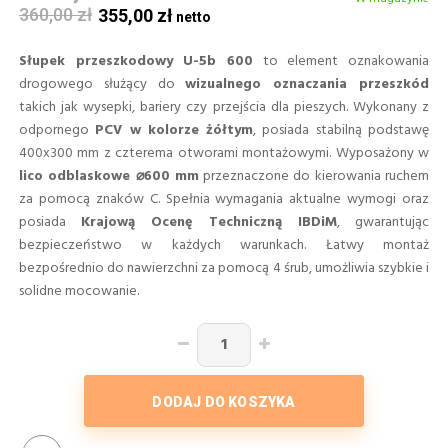
360,00 zł
355,00 zł
Słupek przeszkodowy U-5b 600
to element oznakowania
drogowego służący do
wizualnego oznaczania przeszkód
takich jak wysepki, bariery czy przejścia dla pieszych. Wykonany z
odpornego
PCV w kolorze żółtym
, posiada stabilną podstawę
400x300 mm z czterema otworami montażowymi. Wyposażony w
lico odblaskowe ⌀600 mm
przeznaczone do kierowania ruchem
za pomocą znaków C. Spełnia wymagania aktualne wymogi oraz
posiada
Krajową Ocenę Techniczną IBDiM
, gwarantując
bezpieczeństwo w każdych warunkach. Łatwy montaż
bezpośrednio do nawierzchni za pomocą 4 śrub, umożliwia szybkie i
solidne mocowanie.
DODAJ DO KOSZYKA