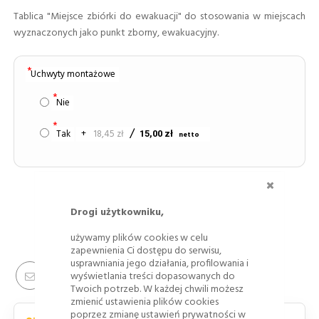
Tablica "Miejsce zbiórki do ewakuacji" do stosowania w miejscach
wyznaczonych jako punkt zborny, ewakuacyjny.
Uchwyty montażowe
Nie
Tak
+
18,45 zł
15,00 zł
ZAMKNI
Drogi użytkowniku,
używamy plików cookies w celu
DODAJ DO KOSZYKA
zapewnienia Ci dostępu do serwisu,
usprawniania jego działania, profilowania i
wyświetlania treści dopasowanych do
Twoich potrzeb. W każdej chwili możesz
zmienić ustawienia plików cookies
poprzez zmianę ustawień prywatności w