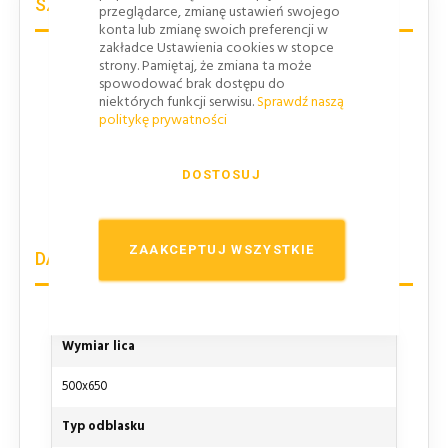
SZCZEGÓŁY PRODUKTU
przeglądarce, zmianę ustawień swojego
konta lub zmianę swoich preferencji w
zakładce Ustawienia cookies w stopce
Tablica "Miejsce zbiórki do ewakuacji" do stosowania
strony. Pamiętaj, że zmiana ta może
spowodować brak dostępu do
w miejscach wyznaczonych jako punkt zborny,
niektórych funkcji serwisu.
Sprawdź naszą
ewakuacyjny. Ważne jest by oznaczenie było
politykę prywatności
widoczne dla wszystkich osób ewakuujących się z
budynku tak by nie było żadnych wątpliwości co do
DOSTOSUJ
kierunku ewakuacji. Tablica w całości jest wykonana
w takiej samej technologii jak typowy znak drogowy.
ZAAKCEPTUJ WSZYSTKIE
DANE TECHNICZNE
Wymiar lica
500x650
Typ odblasku