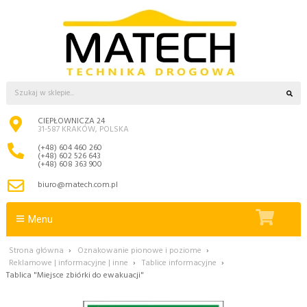
CIEPŁOWNICZA 24
31-587 KRAKÓW, POLSKA
(+48) 604 460 260
(+48) 602 526 643
(+48) 608 363 900
biuro@matech.com.pl
Menu
Strona główna
›
Oznakowanie pionowe i poziome
›
Reklamowe | informacyjne | inne
›
Tablice informacyjne
›
Tablica "Miejsce zbiórki do ewakuacji"