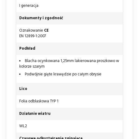
I generacja
Dokumenty i zgodność
Oznakowanie
CE
EN 12899-1:2007
Podkład
Blacha ocynkowana 1,25mm lakierowana proszkowo w
kolorze szarym
Podwójnie gięte krawędzie po całym obrysie
Lico
Folia odblaskowa TYP 1
Działanie wiatru
WL2
Czasowe odkształcenie zginające