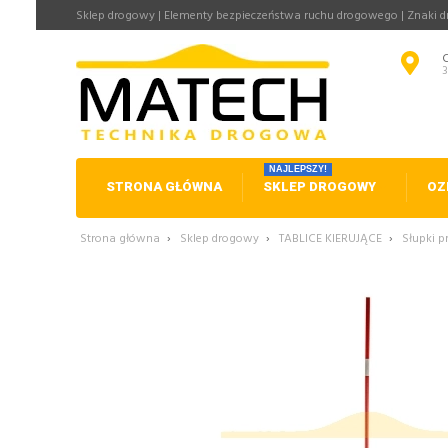
Sklep drogowy | Elementy bezpieczeństwa ruchu drogowego | Znaki 
NAJLEPSZY!
STRONA GŁÓWNA
SKLEP DROGOWY
OZ
Strona główna
›
Sklep drogowy
›
TABLICE KIERUJĄCE
›
Słupki p