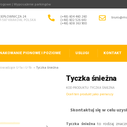
drogowe | Wyposażenie parkingów
CIEPŁOWNICZA 24
(+48) 604 460 260
biuro@ma
31-587 KRAKÓW, POLSKA
(+48) 602 526 643
(+48) 608 363 900
NAKOWANIE PIONOWE I POZIOME
USŁUGI
KONTAKT
rowadzące U-1a i U-1b
›
Tyczka śnieżna
Tyczka śnieżna
KOD PRODUKTU
TYCZKA ŚNIEŻNA
Oceń ten produkt jako pierwszy
Skontaktuj się w celu uzys
Tyczka śnieżna
to rodzaj znaczn