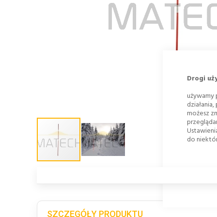
Drogi uż
używamy p
działania,
możesz zm
przegląda
Ustawieni
do niektór
SZCZEGÓŁY PRODUKTU