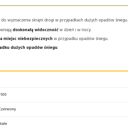
m do wyznaczenia skrajni drogi w przypadkach dużych opadów śniegu.
ewniają
doskonałą widoczność
w dzień i w nocy.
a miejsc niebezpiecznych
w przypadku opadów śniegu.
padku dużych opadów śniegu
.
2100
Czerwony
Białe