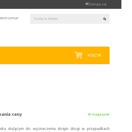
Zaloguj się
tech.com.pl
KOSZYK
kania ceny
W magazynie
ika służącym do wyznaczenia skrajni drogi w przypadkach