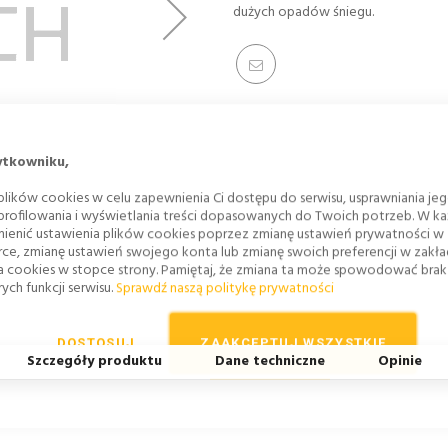
dużych opadów śniegu.
ytkowniku,
lików cookies w celu zapewnienia Ci dostępu do serwisu, usprawniania je
 profilowania i wyświetlania treści dopasowanych do Twoich potrzeb. W każ
ienić ustawienia plików cookies poprzez zmianę ustawień prywatności w
rce, zmianę ustawień swojego konta lub zmianę swoich preferencji w zakł
a cookies w stopce strony. Pamiętaj, że zmiana ta może spowodować bra
ych funkcji serwisu.
Sprawdź naszą politykę prywatności
DOSTOSUJ
ZAAKCEPTUJ WSZYSTKIE
Szczegóły produktu
Dane techniczne
Opinie