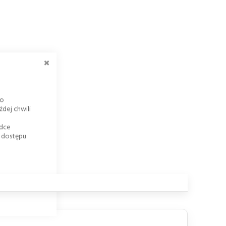
ZAMKNIJ
go
dej chwili
adce
k dostępu