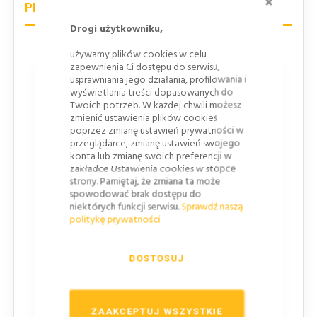
PRODUKTY POWIĄZANE
Drogi użytkowniku,
używamy plików cookies w celu
zapewnienia Ci dostępu do serwisu,
usprawniania jego działania, profilowania i
wyświetlania treści dopasowanych do
Twoich potrzeb. W każdej chwili możesz
zmienić ustawienia plików cookies
poprzez zmianę ustawień prywatności w
przeglądarce, zmianę ustawień swojego
konta lub zmianę swoich preferencji w
zakładce Ustawienia cookies w stopce
strony. Pamiętaj, że zmiana ta może
spowodować brak dostępu do
niektórych funkcji serwisu.
Sprawdź naszą
politykę prywatności
LUSTRO DROGOWE U‑18A ⌀ 500 MM
307,50 zł
DOSTOSUJ
262,00 zł
250,00 zł
ZAAKCEPTUJ WSZYSTKIE