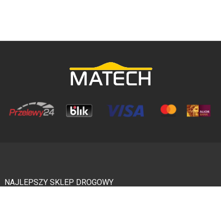
NAJLEPSZY SKLEP DROGOWY
Urządzenia bezpieczeństwa ruchu drogowego, elementy inżynierii drogowej,
mała architektura miejska, wyposażenie parkingów - to i inne znajdziecie