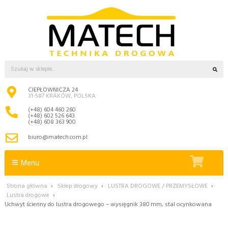
CIEPŁOWNICZA 24
31-587 KRAKÓW, POLSKA
(+48) 604 460 260
(+48) 602 526 643
(+48) 608 363 900
biuro@matech.com.pl
Menu
Strona główna
›
Sklep drogowy
›
LUSTRA DROGOWE / PRZEMYSŁOWE
›
Lustra drogowe
›
Uchwyt ścienny do lustra drogowego – wysięgnik 380 mm, stal ocynkowana