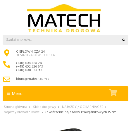
CIEPŁOWNICZA 24
31-587 KRAKÓW, POLSKA
(+48) 604 460 260
(+48) 602 526 643
(+48) 608 363 900
biuro@matech.com.pl
Menu
Strona główna
›
Sklep drogowy
›
NAJAZDY / OCHARNIACZE
›
Najazdy krawężnikowe
›
Zakończenie najazdów krawężnikowych 15 cm