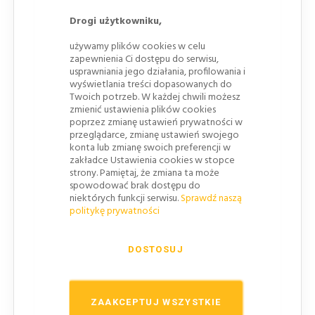
elementy odblaskowe.
Drogi użytkowniku,
Jest idealnym uzupełnieniem dla elementów
wewnętrznych podjazdu.
używamy plików cookies w celu
zapewnienia Ci dostępu do serwisu,
Zakończenie podjazdu krawężnikowego
pozwala
usprawniania jego działania, profilowania i
na estetyczne i obłe zakończenie podjazdu.
wyświetlania treści dopasowanych do
Twoich potrzeb. W każdej chwili możesz
Ułatwia bezpieczny wjazd dla wózków
zmienić ustawienia plików cookies
inwalidzkich.
poprzez zmianę ustawień prywatności w
przeglądarce, zmianę ustawień swojego
Gumowy najazd krawężnikowy wyposażony w
konta lub zmianę swoich preferencji w
antypoślizgową nawierzchnię
poprawiającą
zakładce Ustawienia cookies w stopce
strony. Pamiętaj, że zmiana ta może
bezpieczeństwo użytkowania.
spowodować brak dostępu do
Mocowanie na stałe zapewnia wyposażenie go w
niektórych funkcji serwisu.
Sprawdź naszą
politykę prywatności
odpowiednie otwory montażowe.
Kanały najazdu można wykorzystać
do
DOSTOSUJ
przeprowadzenia przewodów
, takich jak np wąż
ogrodowy itd.
Żółte
elementy odblaskowe
najazdu
ZAAKCEPTUJ WSZYSTKIE
poprawiają widoczność szczególnie w nocy.