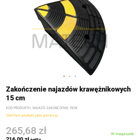
Zakończenie najazdów krawężnikowych
15 cm
KOD PRODUKTU
NAJAZD-ZAKOŃCZENIE-15CM
Oceń ten produkt jako pierwszy
265,68 zł
W magazynie
216,00 zł