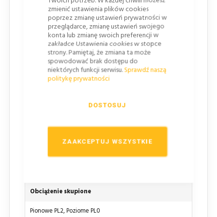
Twoich potrzeb. W każdej chwili możesz
kolorze szarym
zmienić ustawienia plików cookies
Podwójnie gięte krawędzie po całym obrysie
poprzez zmianę ustawień prywatności w
przeglądarce, zmianę ustawień swojego
konta lub zmianę swoich preferencji w
Lico
zakładce Ustawienia cookies w stopce
strony. Pamiętaj, że zmiana ta może
Folia odblaskowa TYP 2
spowodować brak dostępu do
niektórych funkcji serwisu.
Sprawdź naszą
Działanie wiatru
politykę prywatności
WL2
DOSTOSUJ
Czasowe odkształcenie zginające
TDB4
ZAAKCEPTUJ WSZYSTKIE
Dynamiczne obciążenie spowodowane zaśnieżeniem
DSL0
Obciążenie skupione
Pionowe PL2, Poziome PL0