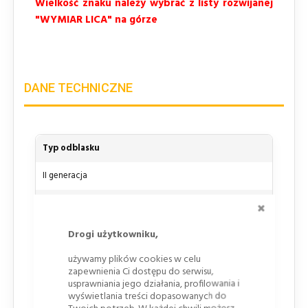
Wielkość znaku należy wybrać z listy rozwijanej
"WYMIAR LICA" na górze
DANE TECHNICZNE
Typ odblasku
II generacja
ZAMKNI
Dokumenty i zgodność
Oznakowanie
CE
Drogi użytkowniku,
EN 12899-1:2007
używamy plików cookies w celu
zapewnienia Ci dostępu do serwisu,
Podkład
usprawniania jego działania, profilowania i
wyświetlania treści dopasowanych do
Blacha ocynkowana 1,25mm lakierowana proszkowo w