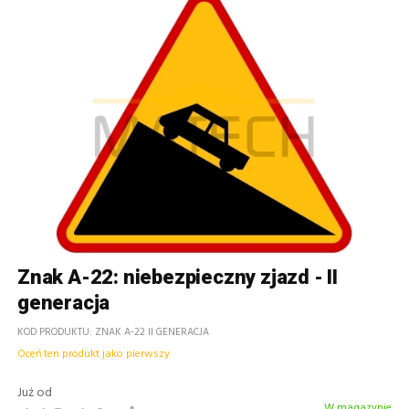
Znak A-22: niebezpieczny zjazd - II
generacja
KOD PRODUKTU
ZNAK A-22 II GENERACJA
Oceń ten produkt jako pierwszy
Już od
W magazynie