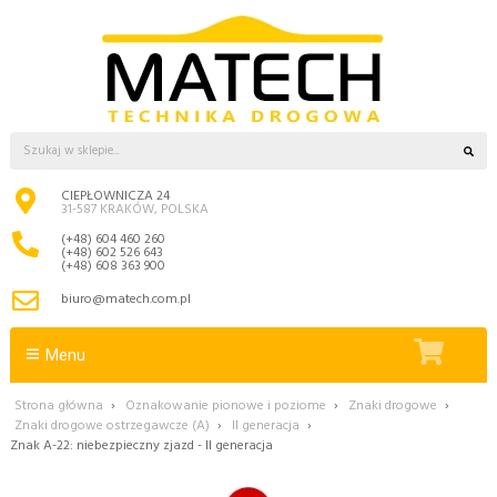
CIEPŁOWNICZA 24
31-587 KRAKÓW, POLSKA
(+48) 604 460 260
(+48) 602 526 643
(+48) 608 363 900
biuro@matech.com.pl
Menu
Strona główna
›
Oznakowanie pionowe i poziome
›
Znaki drogowe
›
Znaki drogowe ostrzegawcze (A)
›
II generacja
›
Znak A-22: niebezpieczny zjazd - II generacja