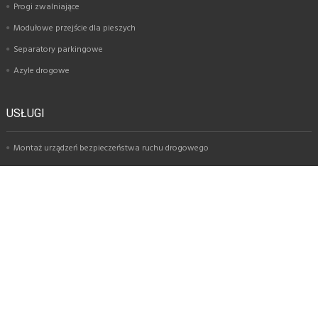
Progi zwalniające
Modułowe przejście dla pieszych
Separatory parkingowe
Azyle drogowe
USŁUGI
Montaż urządzeń bezpieczeństwa ruchu drogowego
Oznakowanie parkingów i osiedli
Oznakowanie poziome
Montaż znaków drogowych
Oznakowanie garaży i parkingów wielopoziomowych
Oznakowanie magazynów
KATEGORIE