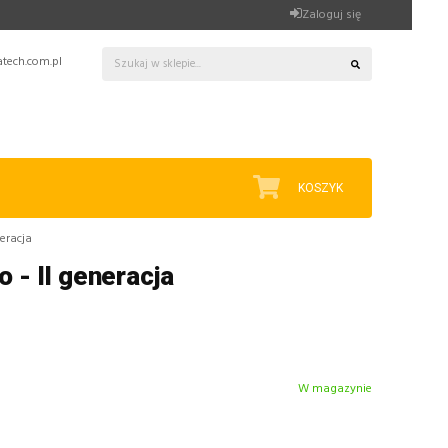
Zaloguj się
tech.com.pl
KOSZYK
neracja
o - II generacja
W magazynie