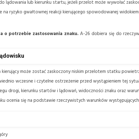
do lądowania lub kierunku startu, jeżeli przelot może wywołać zasko
e na ryzyko gwałtownej reakcji kierującego spowodowanej widokiem 
za o potrzebie zastosowania znaku.
A-26 dobiera się do rzeczywi
 lądowisku
m kierujący może zostać zaskoczony niskim przelotem statku powietr
dnio wczesne i czytelne ostrzeżenie przed wystąpieniem tej sytuac
iegu drogi, kierunku startów i lądowań, widoczności znaku oraz war
znaku ocenia się na podstawie rzeczywistych warunków występujących 
góry