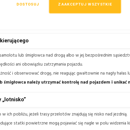
DOSTOSUJ
ZAAKCEPTUJ WSZYSTKIE
ostrzegawczym uprzedzającym o możliwości nagłego pojawieni
skach, lądowiskach albo w ich pobliżu, gdy taki przelot może 
ak służy wcześniejszemu przygotowaniu uczestników ruchu na niet
 kierującego
 samolotu lub śmigłowca nad drogą albo w jej bezpośrednim sąsiedzt
rędkości ani obowiązku zatrzymania pojazdu.
żność i obserwować drogę, nie reagując gwałtownie na nagły hałas l
b śmigłowca należy utrzymać kontrolę nad pojazdem i unikać n
 „lotnisko”
w ich pobliżu, jeżeli trasy przelotów znajdują się nisko nad jezdnią.
ądujące statki powietrzne mogą pojawiać się nagle w polu widzenia k