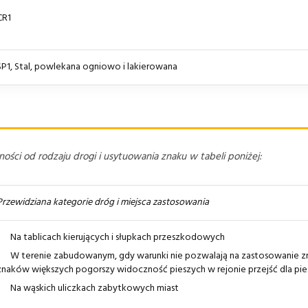
CR1
SP1, Stal, powlekana ogniowo i lakierowana
ści od rodzaju drogi i usytuowania znaku w tabeli poniżej:
Przewidziana kategorie dróg i miejsca zastosowania
Na tablicach kierujących i słupkach przeszkodowych
W terenie zabudowanym, gdy warunki nie pozwalają na zastosowanie z
znaków większych pogorszy widoczność pieszych w rejonie przejść dla pie
Na wąskich uliczkach zabytkowych miast