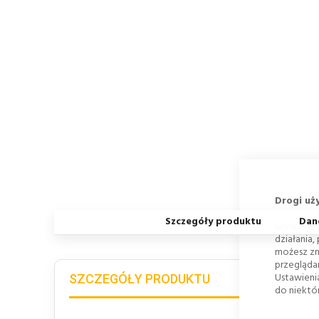
Drogi uż
Szczegóły produktu
Dan
używamy p
działania,
możesz zm
przegląda
Ustawieni
SZCZEGÓŁY PRODUKTU
do niektór