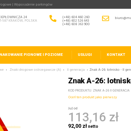
drogowe | Wyposażenie parkingów
CIEPŁOWNICZA 24
(+48) 604 460 260
biuro@ma
31-587 KRAKÓW, POLSKA
(+48) 602 526 643
(+48) 608 363 900
NAKOWANIE PIONOWE I POZIOME
USŁUGI
KONTAKT
owe
›
Znaki drogowe ostrzegawcze (A)
›
II generacja
›
Znak A-26: lotnisko - II ge
Znak A-26: lotnisk
KOD PRODUKTU
ZNAK A-26 II GENERACJA
Oceń ten produkt jako pierwszy
Już od
113,16 zł
92,00 zł