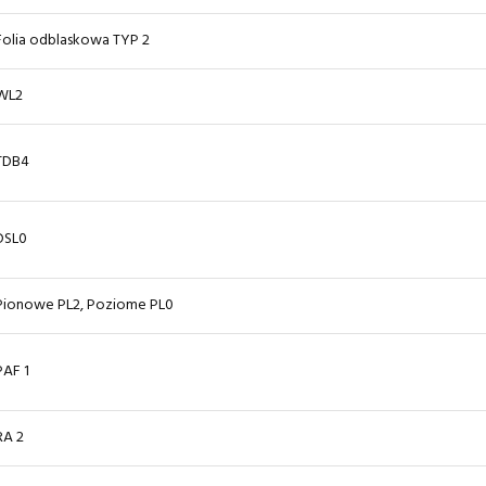
Folia odblaskowa TYP 2
WL2
TDB4
DSL0
Pionowe PL2, Poziome PL0
PAF 1
RA 2