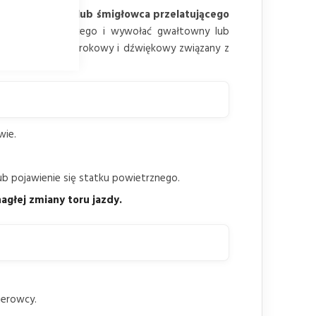
a się samolotu lub śmigłowca przelatującego
zaskoczyć kierującego i wywołać gwałtowny lub
ypowy bodziec wzrokowy i dźwiękowy związany z
wie.
ub pojawienie się statku powietrznego.
agłej zmiany toru jazdy.
ierowcy.