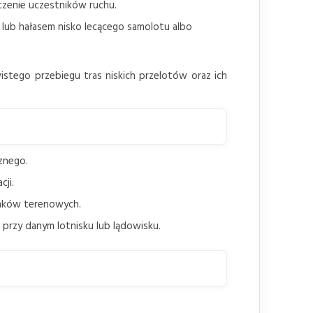
czenie uczestników ruchu.
lub hałasem nisko lecącego samolotu albo
stego przebiegu tras niskich przelotów oraz ich
znego.
ji.
unków terenowych.
przy danym lotnisku lub lądowisku.