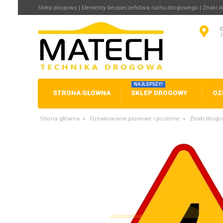
Sklep drogowy | Elementy bezpieczeństwa ruchu drogowego | Znaki 
NAJLEPSZY!
STRONA GŁÓWNA
SKLEP DROGOWY
OZ
Strona główna
›
Oznakowanie pionowe i poziome
›
Znaki drog