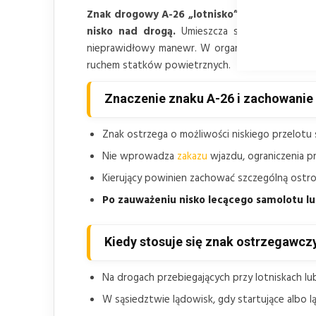
Znak drogowy A-26 „lotnisko” jest znakiem 
nisko nad drogą.
Umieszcza się go przy lotni
nieprawidłowy manewr. W organizacji ruchu zn
ruchem statków powietrznych.
Znaczenie znaku A-26 i zachowanie
Znak ostrzega o możliwości niskiego przelotu
Nie wprowadza
zakazu
wjazdu, ograniczenia p
Kierujący powinien zachować szczególną ostro
Po zauważeniu nisko lecącego samolotu lu
Kiedy stosuje się znak ostrzegawczy
Na drogach przebiegających przy lotniskach lub 
W sąsiedztwie lądowisk, gdy startujące albo l