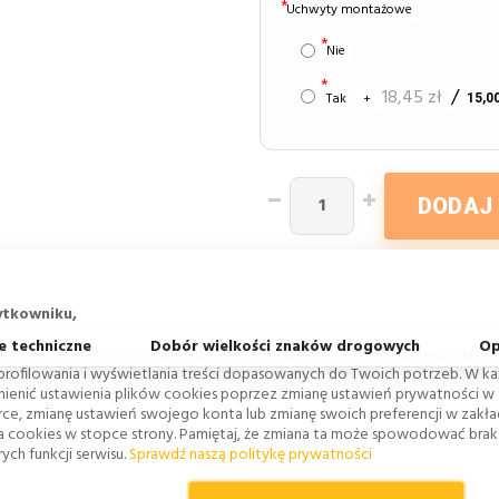
Uchwyty montażowe
Nie
18,45 zł
Tak
+
15,00
DODAJ
ytkowniku,
e techniczne
Dobór wielkości znaków drogowych
Op
lików cookies w celu zapewnienia Ci dostępu do serwisu, usprawniania je
 profilowania i wyświetlania treści dopasowanych do Twoich potrzeb. W każ
ienić ustawienia plików cookies poprzez zmianę ustawień prywatności w
rce, zmianę ustawień swojego konta lub zmianę swoich preferencji w zakł
a cookies w stopce strony. Pamiętaj, że zmiana ta może spowodować bra
ych funkcji serwisu.
Sprawdź naszą politykę prywatności