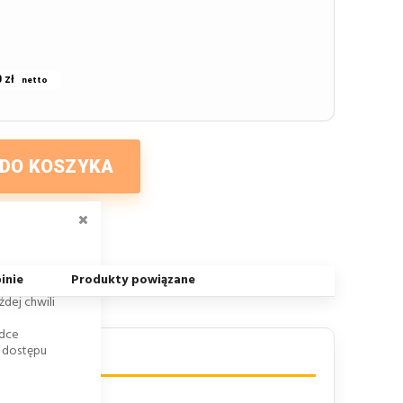
 zł
 DO KOSZYKA
ZAMKNIJ
inie
Produkty powiązane
go
dej chwili
adce
k dostępu