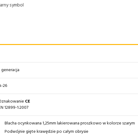
zarny symbol
II generacja
A-26
Oznakowanie
CE
EN 12899-1:2007
Blacha ocynkowana 1,25mm lakierowana proszkowo w kolorze szarym
Podwójnie gięte krawędzie po całym obrysie