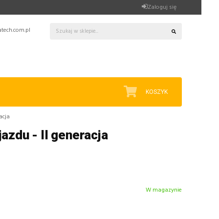
Zaloguj się
tech.com.pl
KOSZYK
acja
azdu - II generacja
W magazynie