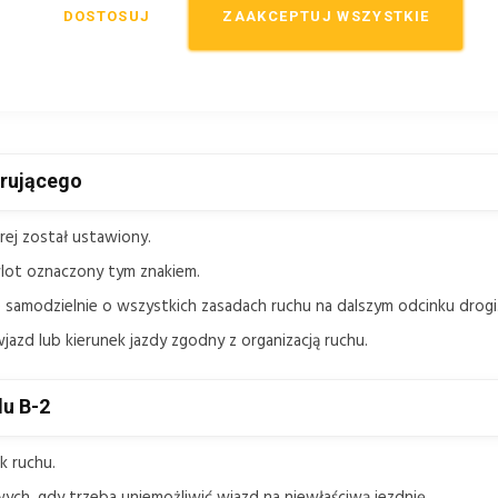
DOSTOSUJ
ZAAKCEPTUJ WSZYSTKIE
em
zakazu
stosowanym do wskazania, że wjazd na drogę lub jezdnię od
w miejsce, z którego ruch nie powinien być prowadzony w danym kier
kierunkowych, przy wysepkach kanalizujących ruch oraz przy obiek
erującego
rej został ustawiony.
wlot oznaczony tym znakiem.
e samodzielnie o wszystkich zasadach ruchu na dalszym odcinku drogi
azd lub kierunek jazdy zgodny z organizacją ruchu.
du B-2
k ruchu.
ch, gdy trzeba uniemożliwić wjazd na niewłaściwą jezdnię.