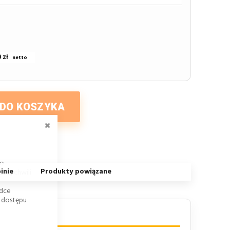
 zł
 DO KOSZYKA
ZAMKNIJ
go
inie
Produkty powiązane
dej chwili
adce
k dostępu