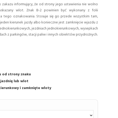
 zakazu informujący, że od strony jego ustawienia nie wolno
wskazany wlot. Znak B-2 powinien być wykonany z folii
a tego oznakowania. Stosuje się go przede wszystkim tam,
 jeden kierunek jazdy albo konieczne jest zamknięcie wjazdu z
h jednokierunkowych, jezdniach jednokierunkowych, wysepkach
dach z parkingów, stacji paliw i innych obiektów przydrożnych.
u od strony znaku
jezdnię lub wlot
ierunkowy i zamknięte wloty