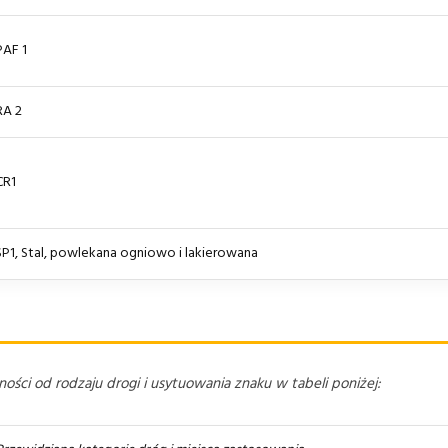
PAF 1
RA 2
CR1
SP1, Stal, powlekana ogniowo i lakierowana
ści od rodzaju drogi i usytuowania znaku w tabeli poniżej: