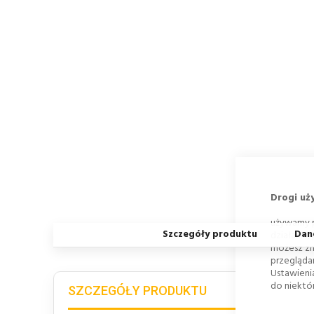
Drogi uż
używamy p
Szczegóły produktu
Dan
działania,
możesz zm
przegląda
Ustawieni
do niektór
SZCZEGÓŁY PRODUKTU