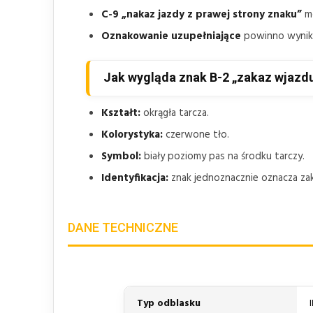
C-9 „nakaz jazdy z prawej strony znaku”
mo
Oznakowanie uzupełniające
powinno wynikać
Jak wygląda znak B-2 „zakaz wjazd
Kształt:
okrągła tarcza.
Kolorystyka:
czerwone tło.
Symbol:
biały poziomy pas na środku tarczy.
Identyfikacja:
znak jednoznacznie oznacza zak
DANE TECHNICZNE
Typ odblasku