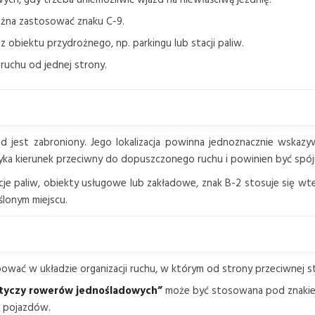
można zastosować znaku C-9.
 obiektu przydrożnego, np. parkingu lub stacji paliw.
 ruchu od jednej strony.
zd jest zabroniony. Jego lokalizacja powinna jednoznacznie wskaz
yka kierunek przeciwny do dopuszczonego ruchu i powinien być sp
acje paliw, obiekty usługowe lub zakładowe, znak B-2 stosuje się wt
ślonym miejscu.
ać w układzie organizacji ruchu, w którym od strony przeciwnej st
dotyczy rowerów jednośladowych”
może być stosowana pod znakiem 
 pojazdów.