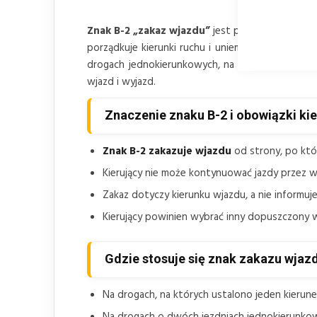
Znak B-2 „zakaz wjazdu”
jest pionowym znaki
porządkuje kierunki ruchu i uniemożliwia wjazd 
drogach jednokierunkowych, na jezdniach jedno
wjazd i wyjazd.
Znaczenie znaku B-2 i obowiązki ki
Znak B-2 zakazuje wjazdu
od strony, po któ
Kierujący nie może kontynuować jazdy przez 
Zakaz dotyczy kierunku wjazdu, a nie informuj
Kierujący powinien wybrać inny dopuszczony wj
Gdzie stosuje się znak zakazu wjaz
Na drogach, na których ustalono jeden kierune
Na drogach o dwóch jezdniach jednokierunkowy