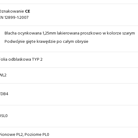
Oznakowanie
CE
EN 12899-1:2007
Blacha ocynkowana 1,25mm lakierowana proszkowo w kolorze szarym
Podwójnie gięte krawędzie po całym obrysie
Folia odblaskowa TYP 2
WL2
TDB4
DSL0
Pionowe PL2, Poziome PL0