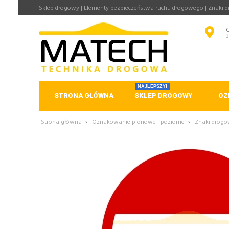
Sklep drogowy | Elementy bezpieczeństwa ruchu drogowego | Znaki 
NAJLEPSZY!
STRONA GŁÓWNA
SKLEP DROGOWY
OZ
Strona główna
›
Oznakowanie pionowe i poziome
›
Znaki drog