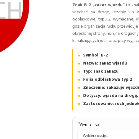
Znak B-2 „zakaz wjazdu”
to znak
wjechać na drogę, jezdnię lub 
odblaskowej typu 2, wymaganej dl
gdzie organizacja ruchu przewiduje
określonej strony, m.in. na drogac
kanalizujących ruch oraz przy wyjaz
Symbol: B-2
Nazwa: zakaz wjazdu
Typ: znak zakazu
Folia odblaskowa typ 2
Znaczenie: zakazuje wjazd
Dotyczy: wjazdu na drogę, 
Zastosowanie: ruch jednok
Wymiar lica