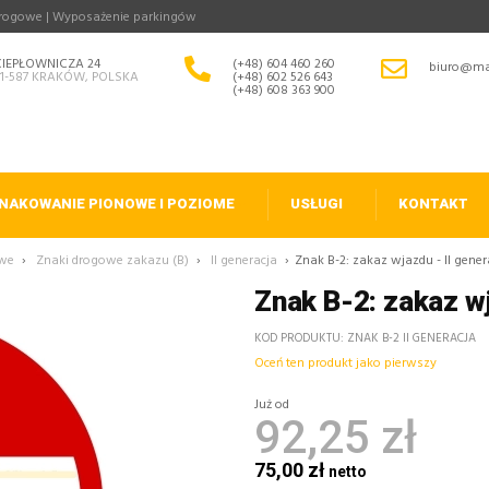
drogowe | Wyposażenie parkingów
CIEPŁOWNICZA 24
(+48) 604 460 260
biuro@ma
31-587 KRAKÓW, POLSKA
(+48) 602 526 643
(+48) 608 363 900
NAKOWANIE PIONOWE I POZIOME
USŁUGI
KONTAKT
owe
›
Znaki drogowe zakazu (B)
›
II generacja
›
Znak B-2: zakaz wjazdu - II gener
Znak B-2: zakaz wj
KOD PRODUKTU
ZNAK B-2 II GENERACJA
Oceń ten produkt jako pierwszy
Już od
92,25 zł
75,00 zł