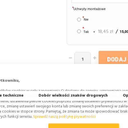
Uchwyty montażowe
Nie
18,45 zł
Tak
+
15,00
DODAJ
ytkowniku,
lików cookies w celu zapewnienia Ci dostępu do serwisu, usprawniania je
e techniczne
Dobór wielkości znaków drogowych
Op
 profilowania i wyświetlania treści dopasowanych do Twoich potrzeb. W każ
ienić ustawienia plików cookies poprzez zmianę ustawień prywatności w
rce, zmianę ustawień swojego konta lub zmianę swoich preferencji w zakł
a cookies w stopce strony. Pamiętaj, że zmiana ta może spowodować bra
ych funkcji serwisu.
Sprawdź naszą politykę prywatności