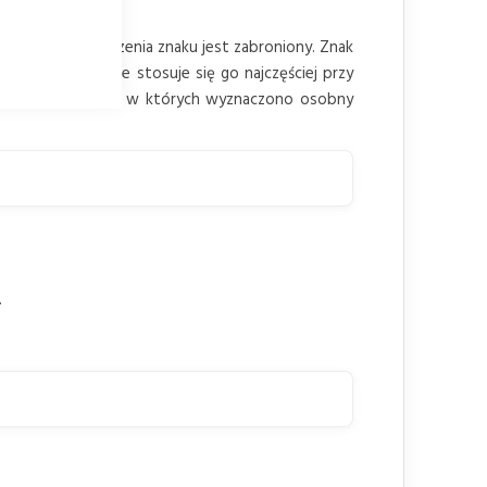
 strony umieszczenia znaku jest zabroniony. Znak
unku. W praktyce stosuje się go najczęściej przy
tach przydrożnych, w których wyznaczono osobny
.