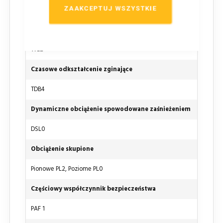
ZAAKCEPTUJ WSZYSTKIE
Folia odblaskowa TYP 2
Działanie wiatru
WL2
Czasowe odkształcenie zginające
TDB4
Dynamiczne obciążenie spowodowane zaśnieżeniem
DSL0
Obciążenie skupione
Pionowe PL2, Poziome PL0
Częściowy współczynnik bezpieczeństwa
PAF 1