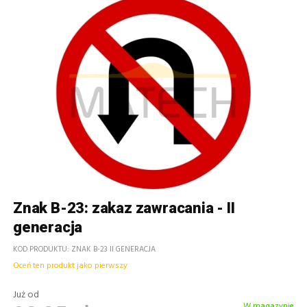
Znak B-23: zakaz zawracania - II
generacja
KOD PRODUKTU
ZNAK B-23 II GENERACJA
Oceń ten produkt jako pierwszy
Już od
W magazynie