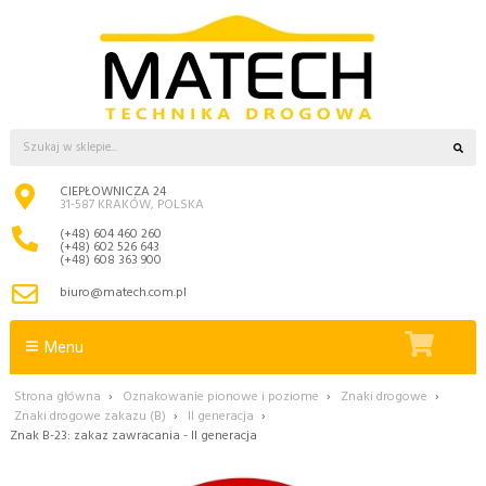
CIEPŁOWNICZA 24
31-587 KRAKÓW, POLSKA
(+48) 604 460 260
(+48) 602 526 643
(+48) 608 363 900
biuro@matech.com.pl
Menu
Strona główna
›
Oznakowanie pionowe i poziome
›
Znaki drogowe
›
Znaki drogowe zakazu (B)
›
II generacja
›
Znak B-23: zakaz zawracania - II generacja