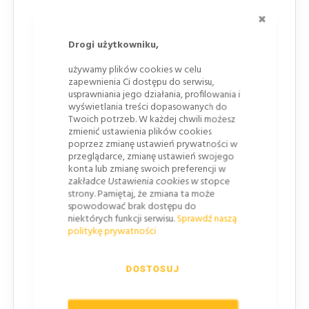
ZAMKNI
Typ odblasku
Drogi użytkowniku,
II generacja
używamy plików cookies w celu
zapewnienia Ci dostępu do serwisu,
Symbol znaku drogowego
usprawniania jego działania, profilowania i
wyświetlania treści dopasowanych do
B-23
Twoich potrzeb. W każdej chwili możesz
zmienić ustawienia plików cookies
Dokumenty i zgodność
poprzez zmianę ustawień prywatności w
przeglądarce, zmianę ustawień swojego
Oznakowanie
CE
konta lub zmianę swoich preferencji w
EN 12899-1:2007
zakładce Ustawienia cookies w stopce
strony. Pamiętaj, że zmiana ta może
Podkład
spowodować brak dostępu do
niektórych funkcji serwisu.
Sprawdź naszą
politykę prywatności
Blacha ocynkowana 1,25mm lakierowana proszkowo w
kolorze szarym
Podwójnie gięte krawędzie po całym obrysie
DOSTOSUJ
Lico