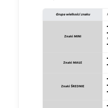
Grupa wielkości znaku
Znaki MINI
Znaki MAŁE
Znaki ŚREDNIE