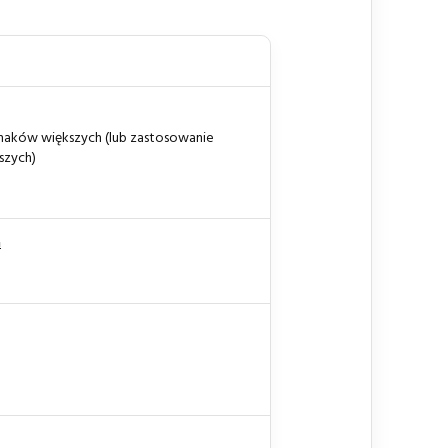
naków większych (lub zastosowanie
szych)
h