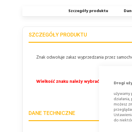
Szczegóły produktu
Dan
SZCZEGÓŁY PRODUKTU
Znak odwołuje zakaz wyprzedzania przez samoch
Wielkość znaku należy wybrać z listy rozwij
Drogi uż
używamy p
działania,
możesz zm
przegląda
DANE TECHNICZNE
Ustawieni
do niektór