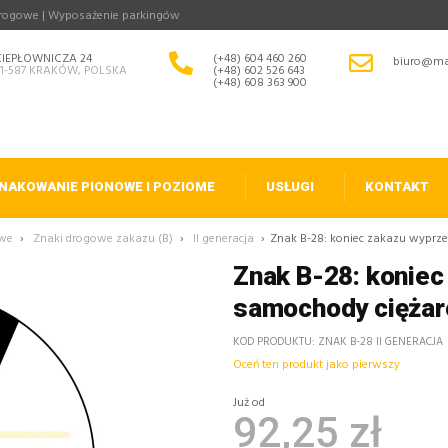
drogowe | Wyposażenie parkingów
CIEPŁOWNICZA 24
(+48) 604 460 260
biuro@ma
31-587 KRAKÓW, POLSKA
(+48) 602 526 643
(+48) 608 363 900
NAKOWANIE PIONOWE I POZIOME
USŁUGI
KONTAKT
owe
›
Znaki drogowe zakazu (B)
›
II generacja
›
Znak B-28: koniec zakazu wyprze
Znak B-28: koniec
samochody ciężaro
KOD PRODUKTU
ZNAK B-28 II GENERACJA
Oceń ten produkt jako pierwszy
Już od
92,25 zł