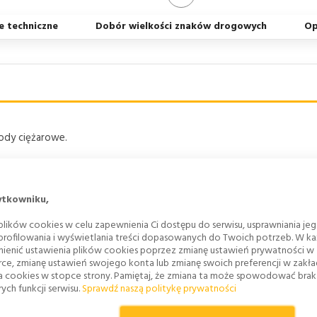
e techniczne
Dobór wielkości znaków drogowych
Op
ody ciężarowe.
anej "WYMIAR LICA" na górze
ytkowniku,
lików cookies w celu zapewnienia Ci dostępu do serwisu, usprawniania je
 profilowania i wyświetlania treści dopasowanych do Twoich potrzeb. W każ
ienić ustawienia plików cookies poprzez zmianę ustawień prywatności w
rce, zmianę ustawień swojego konta lub zmianę swoich preferencji w zakł
a cookies w stopce strony. Pamiętaj, że zmiana ta może spowodować bra
ych funkcji serwisu.
Sprawdź naszą politykę prywatności