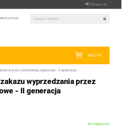
Zaloguj się
tech.com.pl
KOSZYK
dzania przez samochody ciężarowe - II generacja
 zakazu wyprzedzania przez
we - II generacja
W magazynie