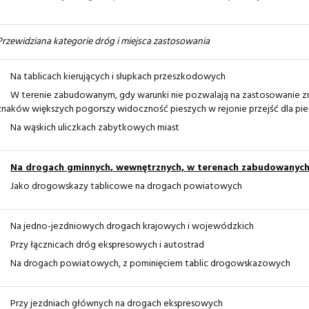
Przewidziana kategorie dróg i miejsca zastosowania
Na tablicach kierujących i słupkach przeszkodowych
W terenie zabudowanym, gdy warunki nie pozwalają na zastosowanie z
znaków większych pogorszy widoczność pieszych w rejonie przejść dla pie
Na wąskich uliczkach zabytkowych miast
Na drogach gminnych, wewnętrznych, w terenach zabudowanyc
Jako drogowskazy tablicowe na drogach powiatowych
Na jedno-jezdniowych drogach krajowych i wojewódzkich
Przy łącznicach dróg ekspresowych i autostrad
Na drogach powiatowych, z pominięciem tablic drogowskazowych
Przy jezdniach głównych na drogach ekspresowych