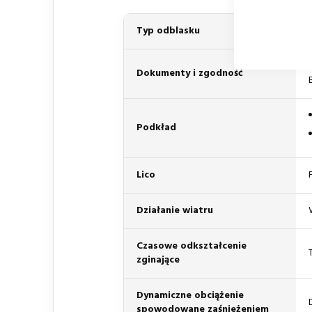
Typ odblasku
Dokumenty i zgodność
Podkład
Lico
Działanie wiatru
Czasowe odkształcenie
zginające
Dynamiczne obciążenie
spowodowane zaśnieżeniem