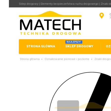
Sklep drogowy | Elementy bezpieczeństwa ruchu drogowego | Znaki 
NAJLEPSZY!
STRONA GŁÓWNA
SKLEP DROGOWY
OZ
Strona główna
›
Oznakowanie pionowe i poziome
›
Znaki drog