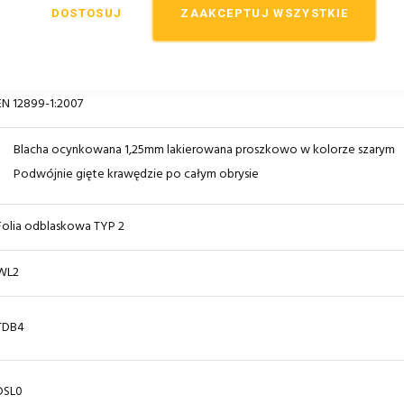
DOSTOSUJ
ZAAKCEPTUJ WSZYSTKIE
II generacja
Oznakowanie
CE
EN 12899-1:2007
Blacha ocynkowana 1,25mm lakierowana proszkowo w kolorze szarym
Podwójnie gięte krawędzie po całym obrysie
Folia odblaskowa TYP 2
WL2
TDB4
DSL0