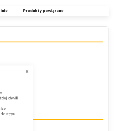
inie
Produkty powiązane
ZAMKNIJ
go
dej chwili
adce
k dostępu