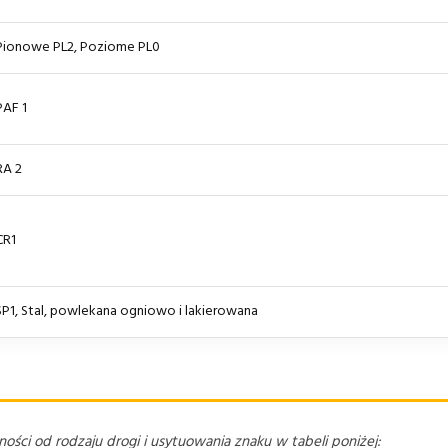
Pionowe PL2, Poziome PL0
PAF 1
RA 2
CR1
SP1, Stal, powlekana ogniowo i lakierowana
ści od rodzaju drogi i usytuowania znaku w tabeli poniżej: