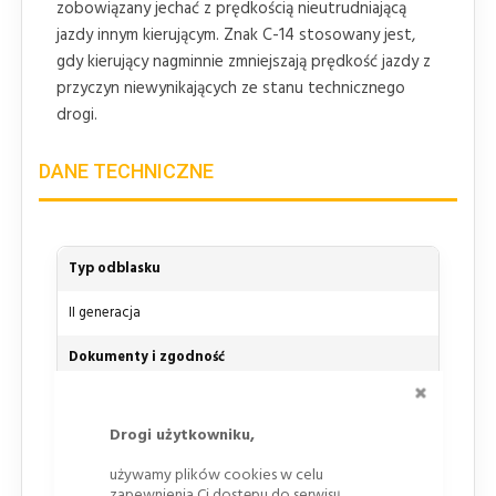
zobowiązany jechać z prędkością nieutrudniającą
jazdy innym kierującym. Znak C-14 stosowany jest,
gdy kierujący nagminnie zmniejszają prędkość jazdy z
przyczyn niewynikających ze stanu technicznego
drogi.
DANE TECHNICZNE
Typ odblasku
II generacja
Dokumenty i zgodność
ZAMKNI
Oznakowanie
CE
EN 12899-1:2007
Drogi użytkowniku,
Podkład
używamy plików cookies w celu
zapewnienia Ci dostępu do serwisu,