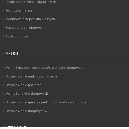
Bezpieczne przejścia dla pieszych
Progi zwalniające
Modułowe przejście dla pieszych
Separatory parkingowe
Azyle drogowe
USŁUGI
Montaż urządzeń bezpieczeństwa ruchu drogowego
Oznakowanie parkingów i osiedli
Oznakowanie poziome
Montaż znaków drogowych
Oznakowanie garaży i parkingów wielopoziomowych
Oznakowanie magazynów
KATEGORIE