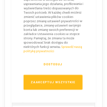
Blacha ocynkowana 1,25mm lakierowana proszkowo w
usprawniania jego działania, profilowania i
kolorze szarym
wyświetlania treści dopasowanych do
Twoich potrzeb. W każdej chwili możesz
Podwójnie gięte krawędzie po całym obrysie
zmienić ustawienia plików cookies
poprzez zmianę ustawień prywatności w
Lico
przeglądarce, zmianę ustawień swojego
konta lub zmianę swoich preferencji w
zakładce Ustawienia cookies w stopce
Folia odblaskowa TYP 2
strony. Pamiętaj, że zmiana ta może
spowodować brak dostępu do
Działanie wiatru
niektórych funkcji serwisu.
Sprawdź naszą
politykę prywatności
WL2
Czasowe odkształcenie zginające
DOSTOSUJ
TDB4
Dynamiczne obciążenie spowodowane zaśnieżeniem
ZAAKCEPTUJ WSZYSTKIE
DSL0
Obciążenie skupione