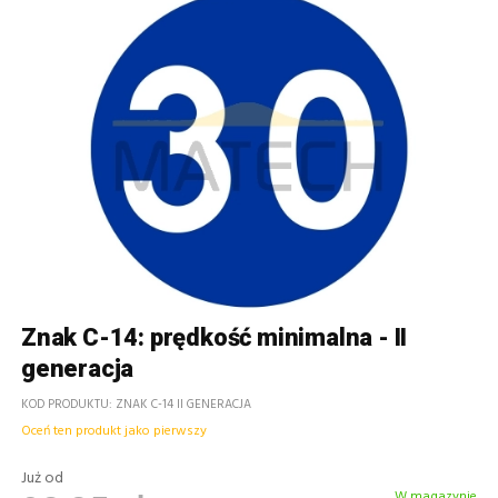
Znak C-14: prędkość minimalna - II
generacja
KOD PRODUKTU
ZNAK C-14 II GENERACJA
Oceń ten produkt jako pierwszy
Już od
W magazynie