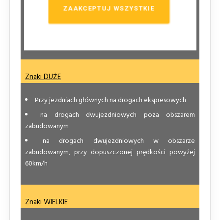
ZAAKCEPTUJ WSZYSTKIE
Przy łącznicach dróg ekspresowych i autostrad
Na drogach powiatowych, z pominięciem tablic
drogowskazowych
Znaki DUŻE
Przy jezdniach głównych na drogach ekspresowych
na drogach dwujezdniowych poza obszarem
zabudowanym
na drogach dwujezdniowych w obszarze
zabudowanym, przy dopuszczonej prędkości powyżej
60km/h
Znaki WIELKIE