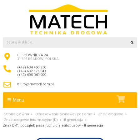
CIEPŁOWNICZA 24
31-587 KRAKÓW, POLSKA
(+48) 604 460 260
(+48) 602 526 643
(+48) 608 363 900
biuro@matech.com.pl
Menu
Strona główna
›
Oznakowanie pionowe i poziome
›
Znaki drogowe
›
Znaki drogowe informacyjne (D)
›
II generacja
›
Znak D-11: początek pasa ruchu dla autobusów - II generacja