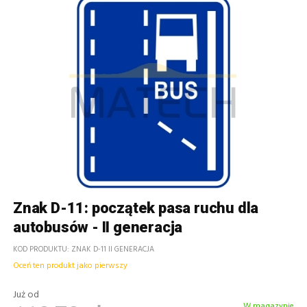
Znak D-11: początek pasa ruchu dla
autobusów - II generacja
KOD PRODUKTU
ZNAK D-11 II GENERACJA
Oceń ten produkt jako pierwszy
Już od
W magazynie