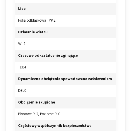
Lico
Folia odblaskowa TYP 2
Działanie wiatru
WL2
Czasowe odkształcenie zginające
TDB4
Dynamiczne obciążenie spowodowane zaśnieżeniem
DSL0
Obciążenie skupione
Pionowe PL2, Poziome PL0
Częściowy współczynnik bezpieczeństwa