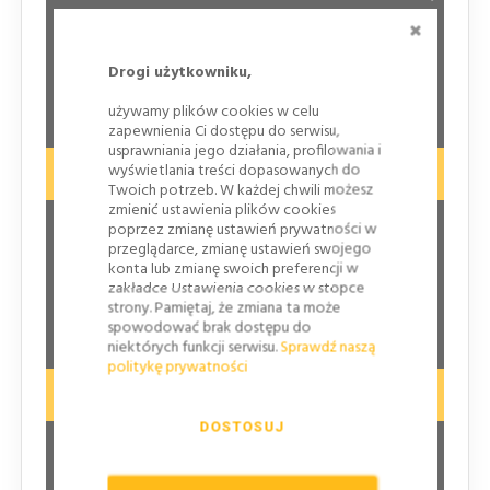
na zastosowanie znaków większych (lub zastosowanie
ZAMKNI
znaków większych pogorszy widoczność pieszych w
rejonie przejść dla pieszych)
Drogi użytkowniku,
Na wąskich uliczkach zabytkowych miast
używamy plików cookies w celu
zapewnienia Ci dostępu do serwisu,
usprawniania jego działania, profilowania i
wyświetlania treści dopasowanych do
Znaki MAŁE
Twoich potrzeb. W każdej chwili możesz
zmienić ustawienia plików cookies
poprzez zmianę ustawień prywatności w
Na drogach gminnych, wewnętrznych, w
przeglądarce, zmianę ustawień swojego
terenach zabudowanych
konta lub zmianę swoich preferencji w
zakładce Ustawienia cookies w stopce
Jako drogowskazy tablicowe na drogach
strony. Pamiętaj, że zmiana ta może
powiatowych
spowodować brak dostępu do
niektórych funkcji serwisu.
Sprawdź naszą
politykę prywatności
Znaki ŚREDNIE
DOSTOSUJ
Na jedno-jezdniowych drogach krajowych i
wojewódzkich