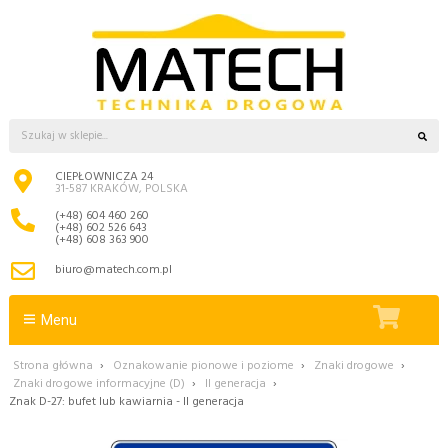
CIEPŁOWNICZA 24
31-587 KRAKÓW, POLSKA
(+48) 604 460 260
(+48) 602 526 643
(+48) 608 363 900
biuro@matech.com.pl
Menu
Strona główna
›
Oznakowanie pionowe i poziome
›
Znaki drogowe
›
Znaki drogowe informacyjne (D)
›
II generacja
›
Znak D-27: bufet lub kawiarnia - II generacja