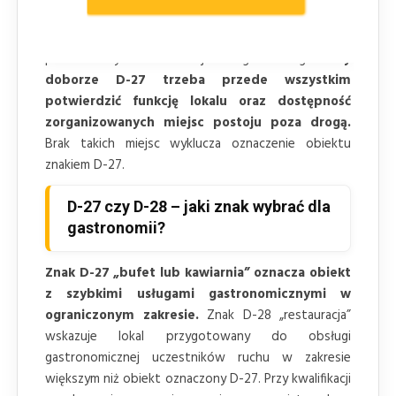
Znaki informacyjne
o obiektach mogą również
poprzedzać właściwy wjazd, zgodnie z zasadami
przewidzianymi dla danej kategorii drogi.
Przy
doborze D-27 trzeba przede wszystkim
potwierdzić funkcję lokalu oraz dostępność
zorganizowanych miejsc postoju poza drogą.
Brak takich miejsc wyklucza oznaczenie obiektu
znakiem D-27.
D-27 czy D-28 – jaki znak wybrać dla
gastronomii?
Znak D-27 „bufet lub kawiarnia” oznacza obiekt
z szybkimi usługami gastronomicznymi w
ograniczonym zakresie.
Znak D-28 „restauracja”
wskazuje lokal przygotowany do obsługi
gastronomicznej uczestników ruchu w zakresie
większym niż obiekt oznaczony D-27. Przy kwalifikacji