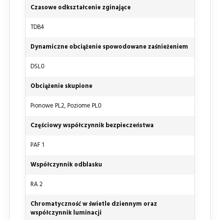
Czasowe odkształcenie zginające
TDB4
Dynamiczne obciążenie spowodowane zaśnieżeniem
DSL0
Obciążenie skupione
Pionowe PL2, Poziome PL0
Częściowy współczynnik bezpieczeństwa
PAF 1
Współczynnik odblasku
RA 2
Chromatyczność w świetle dziennym oraz
współczynnik luminacji