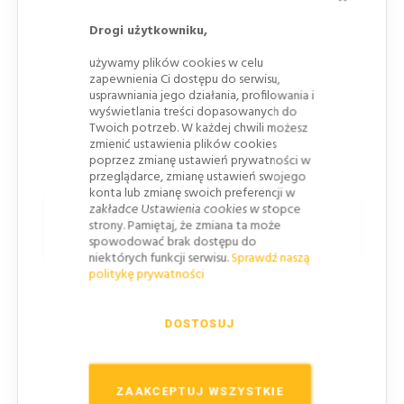
trasy.
Drogi użytkowniku,
Przy punktach gastronomicznych, których zakres
używamy plików cookies w celu
obsługi jest mniejszy niż w lokalach
zapewnienia Ci dostępu do serwisu,
kwalifikowanych do oznaczenia znakiem D-28
usprawniania jego działania, profilowania i
„restauracja”.
wyświetlania treści dopasowanych do
Twoich potrzeb. W każdej chwili możesz
Tylko przy obiektach, przy których
zmienić ustawienia plików cookies
zorganizowano poza drogą miejsca postoju.
poprzez zmianę ustawień prywatności w
przeglądarce, zmianę ustawień swojego
konta lub zmianę swoich preferencji w
zakładce Ustawienia cookies w stopce
Zasady lokalizacji znaku
strony. Pamiętaj, że zmiana ta może
informacyjnego D-27
spowodować brak dostępu do
niektórych funkcji serwisu.
Sprawdź naszą
politykę prywatności
Znak D-27 należy stosować zgodnie z zasadami
oznaczania obiektów przydrożnych.
Przy wjeździe
do obiektu na znaku umieszcza się strzałkę
DOSTOSUJ
wskazującą kierunek.
Gdy obiekt jest oddalony od
drogi, stosuje się strzałkę wraz z informacją o
odległości do obiektu.
ZAAKCEPTUJ WSZYSTKIE