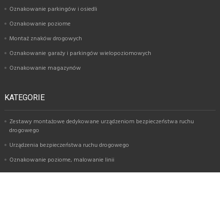
Oznakowanie parkingów i osiedli
Oznakowanie poziome
Montaż znaków drogowych
Oznakowanie garaży i parkingów wielopoziomowych
Oznakowanie magazynów
KATEGORIE
Zestawy montażowe dedykowane urządzeniom bezpieczeństwa ruchu
drogowego
Urządzenia bezpieczeństwa ruchu drogowego
Oznakowanie poziome, malowanie linii
Znaki i tablice drogowe
Usługi montażu oznakowania i urządzeń BRD