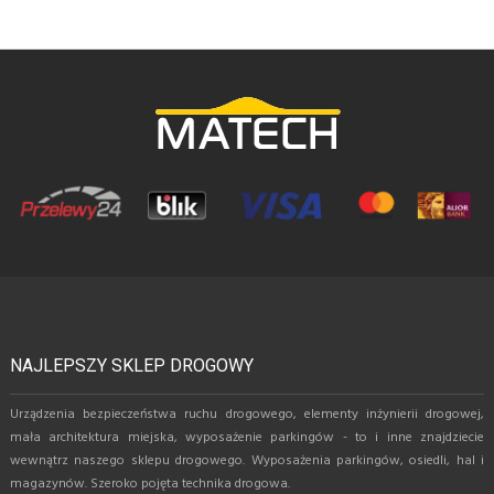
NAJLEPSZY SKLEP DROGOWY
Urządzenia bezpieczeństwa ruchu drogowego, elementy inżynierii drogowej,
mała architektura miejska, wyposażenie parkingów - to i inne znajdziecie
wewnątrz naszego sklepu drogowego. Wyposażenia parkingów, osiedli, hal i
magazynów. Szeroko pojęta technika drogowa.