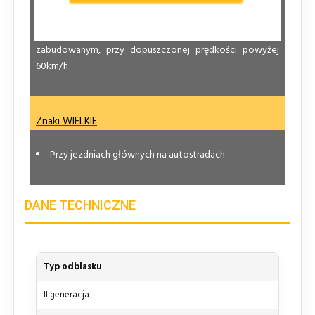
zabudowanym
na drogach dwujezdniowych w obszarze
zabudowanym, przy dopuszczonej prędkości powyżej
60km/h
Znaki WIELKIE
Przy jezdniach głównych na autostradach
DANE TECHNICZNE
Typ odblasku
II generacja