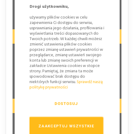
terenach zabudowanych
Drogi użytkowniku,
Jako drogowskazy tablicowe na drogach
powiatowych
używamy plików cookies w celu
zapewnienia Ci dostępu do serwisu,
usprawniania jego działania, profilowania i
wyświetlania treści dopasowanych do
Twoich potrzeb. W każdej chwili możesz
Znaki ŚREDNIE
zmienić ustawienia plików cookies
poprzez zmianę ustawień prywatności w
Na jedno-jezdniowych drogach krajowych i
przeglądarce, zmianę ustawień swojego
konta lub zmianę swoich preferencji w
wojewódzkich
zakładce Ustawienia cookies w stopce
Przy łącznicach dróg ekspresowych i autostrad
strony. Pamiętaj, że zmiana ta może
spowodować brak dostępu do
Na drogach powiatowych, z pominięciem tablic
niektórych funkcji serwisu.
Sprawdź naszą
drogowskazowych
politykę prywatności
DOSTOSUJ
Znaki DUŻE
Przy jezdniach głównych na drogach ekspresowych
ZAAKCEPTUJ WSZYSTKIE
na drogach dwujezdniowych poza obszarem