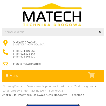
CIEPŁOWNICZA 24
31-587 KRAKÓW, POLSKA
(+48) 604 460 260
(+48) 602 526 643
(+48) 608 363 900
biuro@matech.com.pl
Menu
Strona główna
›
Oznakowanie pionowe i poziome
›
Znaki drogowe
›
Znaki drogowe informacyjne (D)
›
II generacja
›
Znak D-34a: informacja radiowa o ruchu drogowym - II generacja