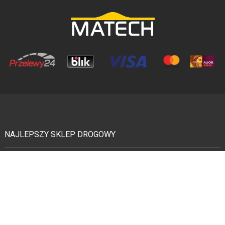
NAJLEPSZY SKLEP DROGOWY
Urządzenia bezpieczeństwa ruchu drogowego, elementy inżynierii drogowej,
mała architektura miejska, wyposażenie parkingów - to i inne znajdziecie
wewnątrz naszego sklepu drogowego. Wyposażenia parkingów, osiedli, hal i
magazynów. Szeroko pojęta technika drogowa.
Produkujemy dedykowane i wysoko wyspecjalizowane zestawy montażowe do
progów zwalniających, separatorów i wszelkich innych urządzeń