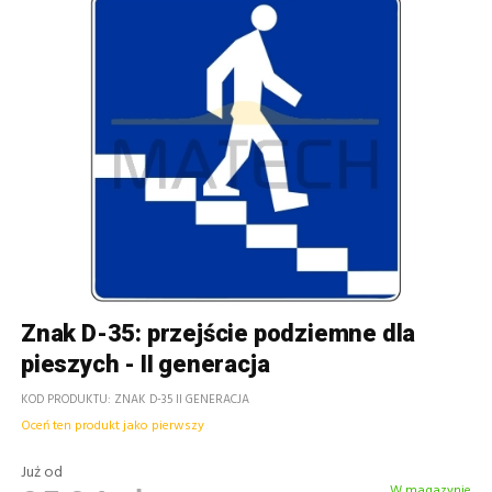
Znak D-35: przejście podziemne dla
pieszych - II generacja
KOD PRODUKTU
ZNAK D-35 II GENERACJA
Oceń ten produkt jako pierwszy
Już od
W magazynie