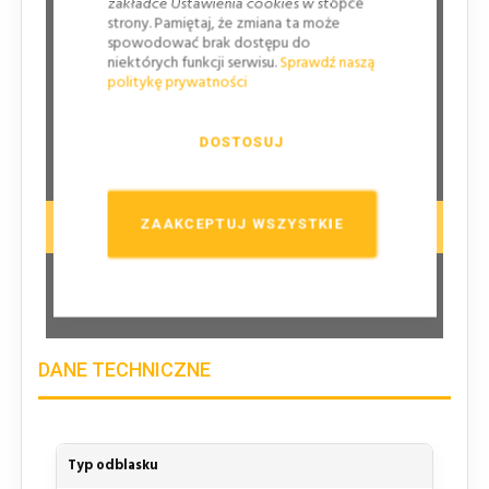
zakładce Ustawienia cookies w stopce
Przy jezdniach głównych na drogach ekspresowych
strony. Pamiętaj, że zmiana ta może
spowodować brak dostępu do
na drogach dwujezdniowych poza obszarem
niektórych funkcji serwisu.
Sprawdź naszą
zabudowanym
politykę prywatności
na drogach dwujezdniowych w obszarze
zabudowanym, przy dopuszczonej prędkości powyżej
DOSTOSUJ
60km/h
ZAAKCEPTUJ WSZYSTKIE
Znaki WIELKIE
Przy jezdniach głównych na autostradach
DANE TECHNICZNE
Typ odblasku