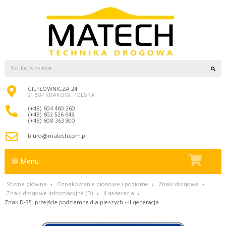
CIEPŁOWNICZA 24
31-587 KRAKÓW, POLSKA
(+48) 604 460 260
(+48) 602 526 643
(+48) 608 363 900
biuro@matech.com.pl
Menu
Strona główna
›
Oznakowanie pionowe i poziome
›
Znaki drogowe
›
Znaki drogowe informacyjne (D)
›
II generacja
›
Znak D-35: przejście podziemne dla pieszych - II generacja