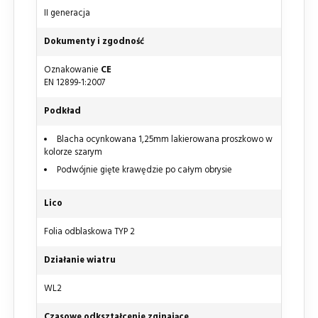
II generacja
Dokumenty i zgodność
Oznakowanie
CE
EN 12899-1:2007
Podkład
Blacha ocynkowana 1,25mm lakierowana proszkowo w
kolorze szarym
Podwójnie gięte krawędzie po całym obrysie
Lico
Folia odblaskowa TYP 2
Działanie wiatru
WL2
Czasowe odkształcenie zginające