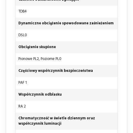
TDB4
Dynamiczne obciążenie spowodowane zaśnieżeniem
DSL0
Obciążenie skupione
Pionowe PL2, Poziome PL0
Częściowy współczynnik bezpieczeństwa
PAF 1
Współczynnik odblasku
RA 2
Chromatyczność w świetle dziennym oraz
współczynnik luminacji