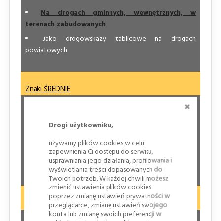
Na drogach gminnych, wewnętrznych, w
terenach zabudowanych
Jako drogowskazy tablicowe na drogach
powiatowych
Znaki ŚREDNIE
ZAMKNI
Na jedno-jezdniowych drogach krajowych i
wojewódzkich
Drogi użytkowniku,
Przy łącznicach dróg ekspresowych i autostrad
używamy plików cookies w celu
zapewnienia Ci dostępu do serwisu,
Na drogach powiatowych, z pominięciem tablic
usprawniania jego działania, profilowania i
drogowskazowych
wyświetlania treści dopasowanych do
Twoich potrzeb. W każdej chwili możesz
zmienić ustawienia plików cookies
poprzez zmianę ustawień prywatności w
Znaki DUŻE
przeglądarce, zmianę ustawień swojego
konta lub zmianę swoich preferencji w