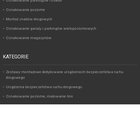
Oznakowanie parkingów i osiedli
Oznakowanie poziome
Montaż znaków drogowych
Oznakowanie garaży i parkingów wielopoziomowych
Oznakowanie magazynów
KATEGORIE
Zestawy montażowe dedykowane urządzeniom bezpieczeństwa ruchu
drogowego
Urządzenia bezpieczeństwa ruchu drogowego
Oznakowanie poziome, malowanie linii
Znaki i tablice drogowe
Usługi montażu oznakowania i urządzeń BRD
O nas
BLOG
Regulamin
Polityka prywatności