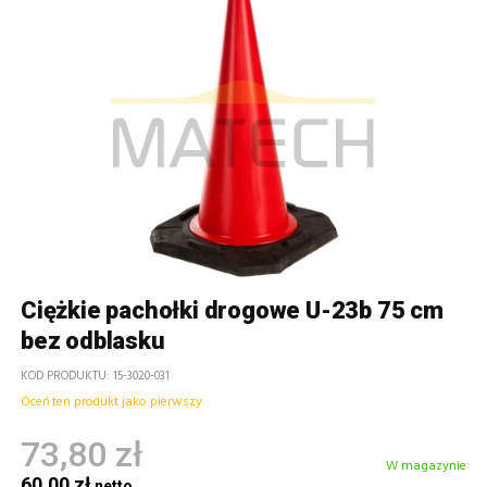
Ciężkie pachołki drogowe U-23b 75 cm
bez odblasku
KOD PRODUKTU
15-3020-031
Oceń ten produkt jako pierwszy
73,80 zł
W magazynie
60,00 zł