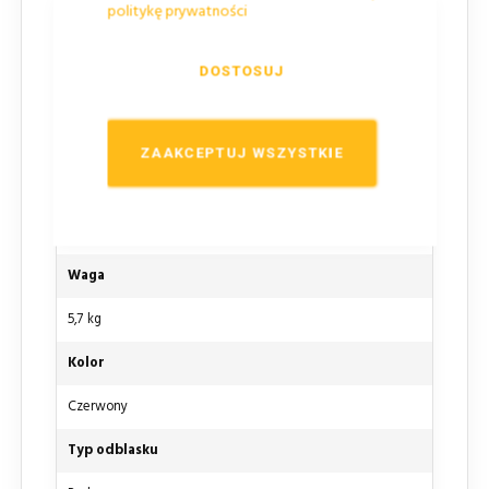
politykę prywatności
Długość
445 mm
DOSTOSUJ
Szerokość
445 mm
ZAAKCEPTUJ WSZYSTKIE
Wysokość
775 mm
Waga
5,7 kg
Kolor
Czerwony
Typ odblasku