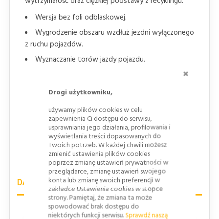
wytrzymałość oraz ciężkiej podstawy z recyklingu.
Wersja bez foli odblaskowej.
Wygrodzenie obszaru wzdłuż jezdni wyłączonego
z ruchu pojazdów.
Wyznaczanie torów jazdy pojazdu.
ZAMKNI
Oznaczenie prowadzenia krótkotrwałych robót
drogowych, robót szybko postępujących.
Drogi użytkowniku,
Doraźne oznakowanie miejsc niebezpiecznych.
używamy plików cookies w celu
Zabezpieczenia świeżo malowanych linii
zapewnienia Ci dostępu do serwisu,
usprawniania jego działania, profilowania i
poziomego oznakowania jezdni.
wyświetlania treści dopasowanych do
Wyznaczanie skosów i zwężeń jezdni.
Twoich potrzeb. W każdej chwili możesz
zmienić ustawienia plików cookies
Duża waga poprawia stabilność.
poprzez zmianę ustawień prywatności w
przeglądarce, zmianę ustawień swojego
konta lub zmianę swoich preferencji w
DANE TECHNICZNE
zakładce Ustawienia cookies w stopce
strony. Pamiętaj, że zmiana ta może
spowodować brak dostępu do
niektórych funkcji serwisu.
Sprawdź naszą