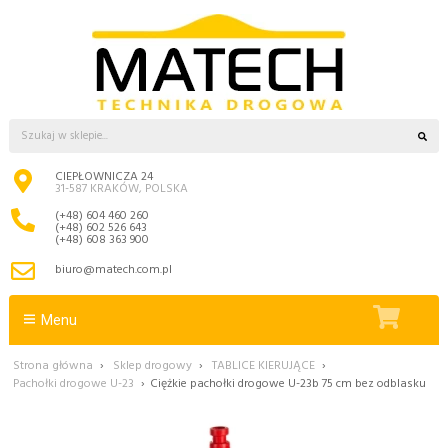
CIEPŁOWNICZA 24
31-587 KRAKÓW, POLSKA
(+48) 604 460 260
(+48) 602 526 643
(+48) 608 363 900
biuro@matech.com.pl
Menu
Strona główna
›
Sklep drogowy
›
TABLICE KIERUJĄCE
›
Pachołki drogowe U-23
›
Ciężkie pachołki drogowe U-23b 75 cm bez odblasku