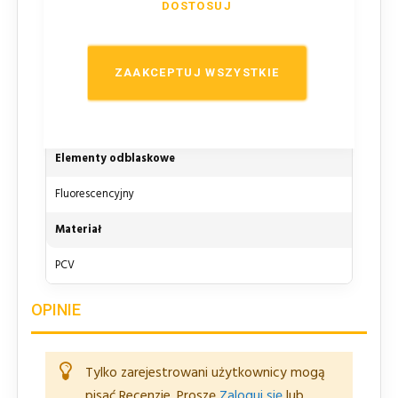
DOSTOSUJ
Wysokość
500
ZAAKCEPTUJ WSZYSTKIE
Kolor
Pomarańczowy
Elementy odblaskowe
Fluorescencyjny
Materiał
PCV
OPINIE
Tylko zarejestrowani użytkownicy mogą
pisać Recenzje. Proszę
Zaloguj się
lub