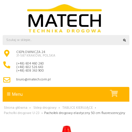
CIEPŁOWNICZA 24
31-587 KRAKÓW, POLSKA
(+48) 604 460 260
(+48) 602 526 643
(+48) 608 363 900
biuro@matech.com.pl
Menu
Strona główna
›
Sklep drogowy
›
TABLICE KIERUJĄCE
›
Pachołki drogowe U-23
›
Pachołek drogowy elastyczny 50 cm fluorescencyjny