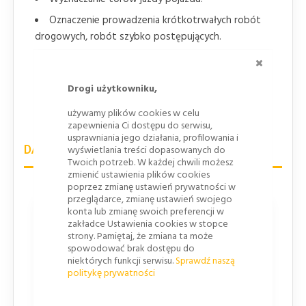
Oznaczenie prowadzenia krótkotrwałych robót
drogowych, robót szybko postępujących.
ZAMKNI
Doraźne oznakowanie miejsc niebezpiecznych.
Zabezpieczenia świeżo malowanych linii
Drogi użytkowniku,
poziomego oznakowania jezdni.
używamy plików cookies w celu
Wyznaczanie skosów i zwężeń jezdni.
zapewnienia Ci dostępu do serwisu,
usprawniania jego działania, profilowania i
DANE TECHNICZNE
wyświetlania treści dopasowanych do
Twoich potrzeb. W każdej chwili możesz
zmienić ustawienia plików cookies
poprzez zmianę ustawień prywatności w
przeglądarce, zmianę ustawień swojego
Długość
konta lub zmianę swoich preferencji w
zakładce Ustawienia cookies w stopce
strony. Pamiętaj, że zmiana ta może
300
spowodować brak dostępu do
niektórych funkcji serwisu.
Sprawdź naszą
Szerokość
politykę prywatności
300