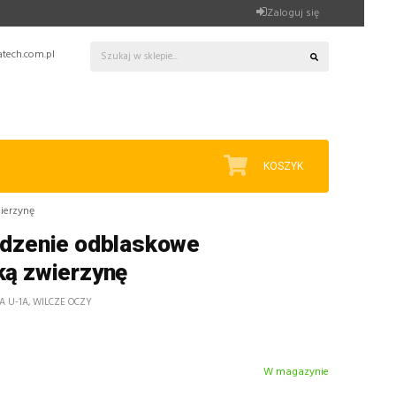
Zaloguj się
tech.com.pl
KOSZYK
wierzynę
ądzenie odblaskowe
ką zwierzynę
 U-1A, WILCZE OCZY
W magazynie