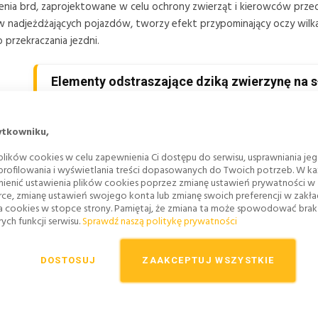
ia brd, zaprojektowane w celu ochrony zwierząt i kierowców przed 
ów nadjeżdżających pojazdów, tworzy efekt przypominający oczy wil
 przekraczania jezdni.
Elementy odstraszające dziką zwierzynę na s
Optyczna bariera
– odbicie światła reflektorów tworzy e
ytkowniku,
Ekologiczne działanie
– działa wyłącznie w obecności poj
zwierząt.
lików cookies w celu zapewnienia Ci dostępu do serwisu, usprawniania je
 profilowania i wyświetlania treści dopasowanych do Twoich potrzeb. W każ
Wysoka skuteczność
– minimalizuje ryzyko wtargnięcia 
ienić ustawienia plików cookies poprzez zmianę ustawień prywatności w
rce, zmianę ustawień swojego konta lub zmianę swoich preferencji w zakł
Trwałość i odporność
– wykonane z materiałów odpornyc
a cookies w stopce strony. Pamiętaj, że zmiana ta może spowodować bra
atmosferyczne.
ych funkcji serwisu.
Sprawdź naszą politykę prywatności
Łatwy montaż
– instalacja na słupkach hektometrowyc
Ekonomiczne rozwiązanie
– skuteczna alternatywa dla 
DOSTOSUJ
ZAAKCEPTUJ WSZYSTKIE