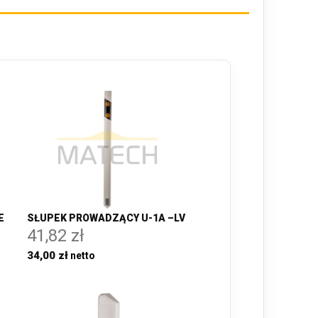
E
SŁUPEK PROWADZĄCY U-1A –LV
41,82 zł
34,00 zł