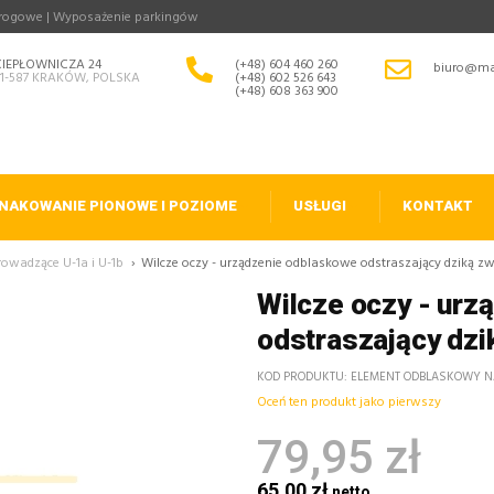
drogowe | Wyposażenie parkingów
CIEPŁOWNICZA 24
(+48) 604 460 260
biuro@ma
31-587 KRAKÓW, POLSKA
(+48) 602 526 643
(+48) 608 363 900
NAKOWANIE PIONOWE I POZIOME
USŁUGI
KONTAKT
rowadzące U-1a i U-1b
›
Wilcze oczy - urządzenie odblaskowe odstraszający dziką z
Wilcze oczy - urz
odstraszający dzi
KOD PRODUKTU
ELEMENT ODBLASKOWY NA
Oceń ten produkt jako pierwszy
79,95 zł
65,00 zł