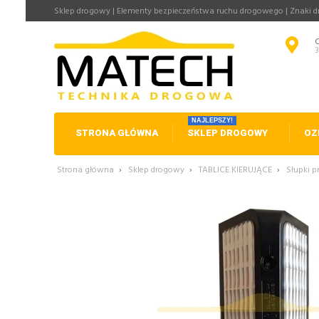
Sklep drogowy | Elementy bezpieczeństwa ruchu drogowego | Znaki 
NAJLEPSZY!
STRONA GŁÓWNA
SKLEP DROGOWY
OZ
Strona główna
›
Sklep drogowy
›
TABLICE KIERUJĄCE
›
Słupki p