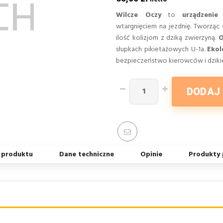
Wilcze Oczy
to
urządzenie
wtargnięciem na jezdnię. Tworząc
ilość kolizjom z dziką zwierzyną.
O
słupkach pikietażowych U-1a.
Ekol
bezpieczeństwo kierowców i dzikie
DODAJ
 produktu
Dane techniczne
Opinie
Produkty 