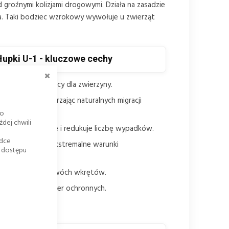
groźnymi kolizjami drogowymi. Działa na zasadzie
ka. Taki bodziec wzrokowy wywołuje u zwierząt
łupki U-1 - kluczowe cechy
ZAMKNIJ
fekt odstraszający dla zwierzyny.
azdów, nie zaburzając naturalnych migracji
go
dej chwili
zwierzyny na drogę i redukuje liczbę wypadków.
adce
h na korozję i ekstremalne warunki
k dostępu
h U-1 za pomocą dwóch wkrętów.
kosztownych barier ochronnych.