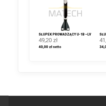
SŁUPEK PROWADZĄCY U-1B –LV
SŁU
49,20 zł
41
40,00 zł
34,