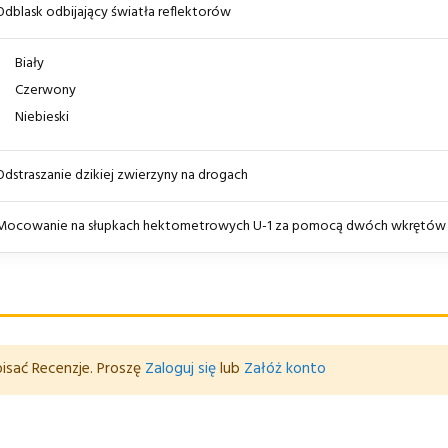
Odblask odbijający światła reflektorów
Biały
Czerwony
Niebieski
Odstraszanie dzikiej zwierzyny na drogach
Mocowanie na słupkach hektometrowych U-1 za pomocą dwóch wkrętów
isać Recenzje. Proszę
Zaloguj się
lub
Załóż konto