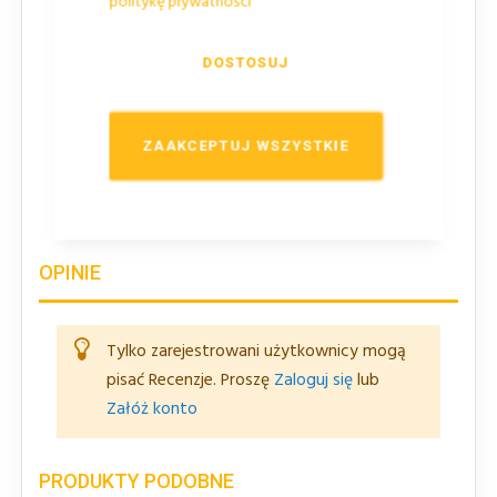
politykę prywatności
910
DOSTOSUJ
Wysokość
300
ZAAKCEPTUJ WSZYSTKIE
Wymiary tafli lustra
⌀ 900 mm
OPINIE
Tylko zarejestrowani użytkownicy mogą
pisać Recenzje. Proszę
Zaloguj się
lub
Załóż konto
PRODUKTY PODOBNE