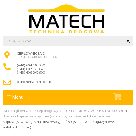
CIEPŁOWNICZA 24
31-587 KRAKÓW, POLSKA
(+48) 604 460 260
(+48) 602 526 643
(+48) 608 363 900
biuro@matech.com.pl
Menu
Strona główna
›
Sklep drogowy
›
LUSTRA DROGOWE / PRZEMYSŁOWE
›
Lustra i kopuły wewnętrzne (sklepowe, kasowe, antykradzieżowe)
›
Kopuła 1/2 wewnętrzna obserwacyjna fi 90 (sklepowe, magazynowe,
antykradzieżowe)