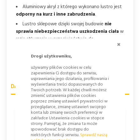
Aluminiowy akryl z którego wykonano lustro jest
odporny na kurz i inne zabrudzenia
.
Lustro sklepowe dzięki swojej budowie
nie
sprawia niebezpieczeństwa uszkodzenia ciała
w
razie stłuczenia w przeciwieństwie do
ZAMKNI
niebezpiecznych luster szklanych.
Lustra sklepowe pomagają w
eliminacji
Drogi użytkowniku,
"martwych punktów
zwiększają pole widzenia
używamy plików cookies w celu
personelu.
zapewnienia Ci dostępu do serwisu,
usprawniania jego działania, profilowania i
wyświetlania treści dopasowanych do
DANE TECHNICZNE
Twoich potrzeb. W każdej chwili możesz
zmienić ustawienia plików cookies
poprzez zmianę ustawień prywatności w
przeglądarce, zmianę ustawień swojego
konta lub zmianę swoich preferencji w
Długość
zakładce Ustawienia cookies w stopce
strony. Pamiętaj, że zmiana ta może
455
spowodować brak dostępu do
niektórych funkcji serwisu.
Sprawdź naszą
Szerokość