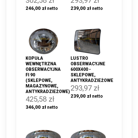
302,58 zł
293,97 zł
246,00 zł
239,00 zł
KOPUŁA
LUSTRO
WEWNĘTRZNA
OBSERWACYJNE
OBSERWACYJNA
600X400 -
FI 90
SKLEPOWE,
(SKLEPOWE,
ANTYKRADZIEŻOWE
MAGAZYNOWE,
293,97 zł
ANTYKRADZIEŻOWE)
239,00 zł
425,58 zł
346,00 zł