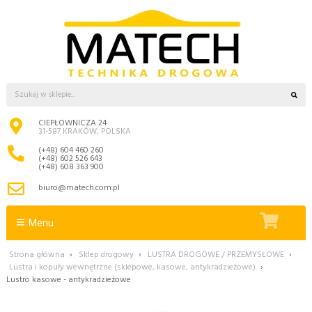
CIEPŁOWNICZA 24
31-587 KRAKÓW, POLSKA
(+48) 604 460 260
(+48) 602 526 643
(+48) 608 363 900
biuro@matech.com.pl
Menu
Strona główna
›
Sklep drogowy
›
LUSTRA DROGOWE / PRZEMYSŁOWE
›
Lustra i kopuły wewnętrzne (sklepowe, kasowe, antykradzieżowe)
›
Lustro kasowe - antykradzieżowe