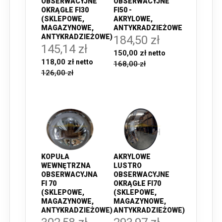
OBSERWACYJNE
OBSERWACYJNE
OKRĄGŁE FI30
FI50 -
(SKLEPOWE,
AKRYLOWE,
MAGAZYNOWE,
ANTYKRADZIEŻOWE
ANTYKRADZIEŻOWE)
184,50 zł
145,14 zł
150,00 zł
118,00 zł
168,00 zł
126,00 zł
KOPUŁA
AKRYLOWE
WEWNĘTRZNA
LUSTRO
OBSERWACYJNA
OBSERWACYJNE
FI 70
OKRĄGŁE FI70
(SKLEPOWE,
(SKLEPOWE,
MAGAZYNOWE,
MAGAZYNOWE,
ANTYKRADZIEŻOWE)
ANTYKRADZIEŻOWE)