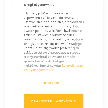
Zalety produktu:
Drogi użytkowniku,
używamy plików cookies w celu
Poprawa widoczności
: Umożliwia personelowi
zapewnienia Ci dostępu do serwisu,
skuteczniejsze monitorowanie przestrzeni za ladą
usprawniania jego działania, profilowania i
bez konieczności ruszania się z miejsca, co
wyświetlania treści dopasowanych do
Twoich potrzeb. W każdej chwili możesz
zwiększa bezpieczeństwo.
zmienić ustawienia plików cookies
Estetyczne i funkcjonalne
: Lustro jest nie tylko
poprzez zmianę ustawień prywatności w
przeglądarce, zmianę ustawień swojego
praktyczne, ale również estetyczne, harmonijnie
konta lub zmianę swoich preferencji w
komponując się z wnętrzem sklepu.
zakładce Ustawienia cookies w stopce
strony. Pamiętaj, że zmiana ta może
Długowieczność
: Odporność na zabrudzenia i
spowodować brak dostępu do
uszkodzenia zapewnia długą żywotność
niektórych funkcji serwisu.
Sprawdź naszą
produktu.
politykę prywatności
Łatwość utrzymania
: Lustro jest łatwe do
utrzymania w czystości, co jest szczególnie
DOSTOSUJ
ważne w środowisku sklepowym.
ZAAKCEPTUJ WSZYSTKIE