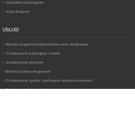
Separatory parkingowe
Azyle drogowe
USŁUGI
Montaż urządzeń bezpieczeństwa ruchu drogowego
Oznakowanie parkingów i osiedli
Oznakowanie poziome
Montaż znaków drogowych
Oznakowanie garaży i parkingów wielopoziomowych
Oznakowanie magazynów
KATEGORIE
Zestawy montażowe dedykowane urządzeniom bezpieczeństwa ruchu
drogowego